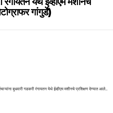
ी रंगायतन येथे ईव्हीएम मशीनचे
ोग्राफर गांगुर्डे)
ाऱ्यांना बुधवारी गडकरी रंगायतन येथे ईव्हीएम मशीनचे प्रशिक्षण देण्यात आले..