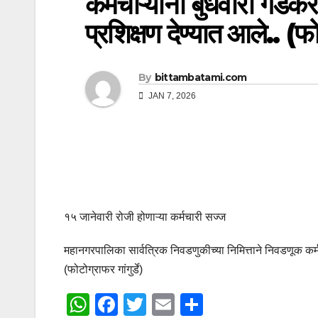
कर्मचाऱ्यांना बुधवारी गडकर
प्रशिक्षण देण्यात आले.. (फोट
By
bittambatami.com
JAN 7, 2026
१५ जानेवारी रोजी होणाऱ्या कर्मचारी सज्ज
महानगरपालिका सार्वत्रिक निवडणुकीच्या निमित्ताने निवडणूक कर्मच
(फोटोग्राफर गांगुर्डे)
W
F
T
E
S