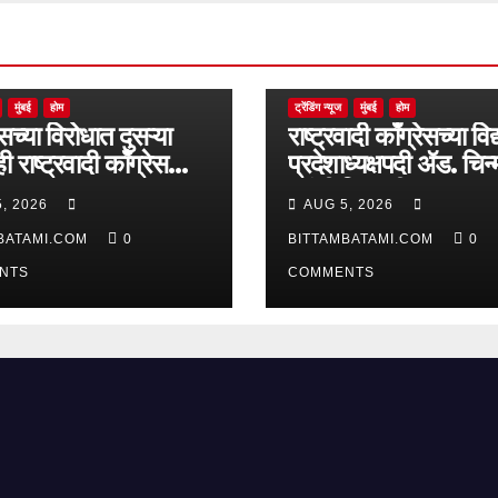
मुंबई
होम
ट्रेंडिंग न्यूज
मुंबई
होम
सच्या विरोधात दुसऱ्या
राष्ट्रवादी काँग्रेसच्या विद्
 राष्ट्रवादी काँग्रेस
प्रदेशाध्यक्षपदी ॲड. चिन्
मक
यांची नियुक्ती…
, 2026
AUG 5, 2026
BATAMI.COM
0
BITTAMBATAMI.COM
0
NTS
COMMENTS