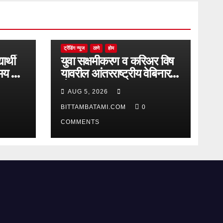
ट्रेंडिंग न्यूज
ठाणे
होम
यार्थी
युवा सक्षमीकरण व करिअर विष
मय गाढे
यावरील आंतरराष्ट्रीय वेबिनारला
देश-
AUG 5, 2026
विदेशातून उत्स्फूर्त प्रतिसाद
BITTAMBATAMI.COM
0
COMMENTS