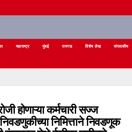
घर
महाराष्ट्र
मुंबई
रायगड
विशेष लेख
संपादकीय
ी होणाऱ्या कर्मचारी सज्ज
निवडणुकीच्या निमित्ताने निवडणूक