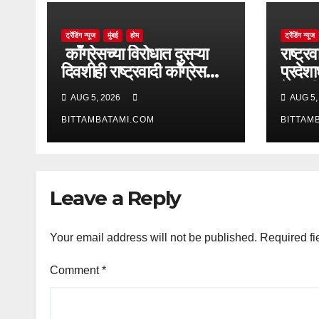
ट्रेंडिंग न्यूज
मुंबई
होम
ट्रेंडिंग न्यूज
काँग्रेसच्या विरोधात दुसऱ्या
राष्ट्रव
दिवशीही राष्ट्रवादी काँग्रेस
प्रदेशा
आक्रमक
ढे यांच
AUG 5, 2026
AUG 5,
BITTAMBATAMI.COM
BITTAM
Leave a Reply
Your email address will not be published.
Required fi
Comment
*