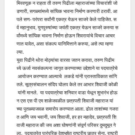
मिरवणूक न राहता ती तरुण पिढीला महाराजांच्या विचारांशी जो
डणारी, सगळ्यांमध्ये सांघिक भावना निर्माण करणारी ठरावी. आ
पले सण- परंपरा सर्वांनी एकत्र येऊन साजरे केले पाहिजेत. स
र्व महानुभाव, युगपुरुषांच्या जयंती एकत्र येऊन साजरे करुया स
र्वांमध्ये सांघिक भावना निर्माण होऊन शिवरायांचे विचार आचर
णात यावेत, असा संकल्प यानिमित्ताने करुया, असे त्या म्हणा
ल्या.
युवा पिढीने थोरा मोठ्यांचा वारसा जतन करावा, तरुण पिढीम
ध्ये ऊर्जा नवसंकल्पना जागृत करण्याच्या उद्देशाने या पदयात्रेचे
आयोजन करण्यात आल्याचे लकडे यांनी प्रास्ताविकात सांगि
तले. सूत्रसंचालन संदिप घोलप केले तर आभार शिवाजी कोळी
यांनी मानले. या पदयात्रेचा शनिवार वाडा येथून शुभारंभ होऊ
न एस एस पी एम शाळेजवळील छत्रपती शिवाजी महाराज यां
च्या पुतळ्याजवळ समारोप करण्यात आला. ढोल ताशांच्या गजरा
त आणि जय भवानी, जय शिवाजी, हर हर महादेव, छत्रपती शि
वाजी महाराज की जय अशा घोषणांनी संपूर्ण परिसर दुमदुमून गे
ला. पदयात्रेत पारंपरिक वेशभूषेत राष्ट्रीय छात्र सेना, राष्ट्री