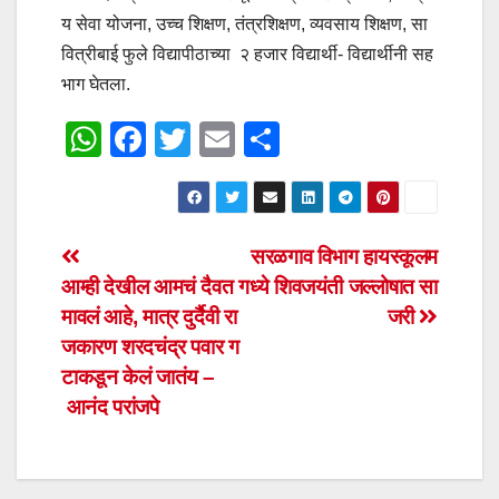
य सेवा योजना, उच्च शिक्षण, तंत्रशिक्षण, व्यवसाय शिक्षण, सा
वित्रीबाई फुले विद्यापीठाच्या २ हजार विद्यार्थी- विद्यार्थीनी सह
भाग घेतला.
W
F
T
E
S
h
a
wi
m
h
at
c
tt
ail
ar
s
e
er
e
Post
सरळगाव विभाग हायस्कूलम
A
b
आम्ही देखील आमचं दैवत ग
ध्ये शिवजयंती जल्लोषात सा
navigation
p
o
मावलं आहे, मात्र दुर्दैवी रा
जरी
p
o
जकारण शरदचंद्र पवार ग
टाकडून केलं जातंय –
k
आनंद परांजपे