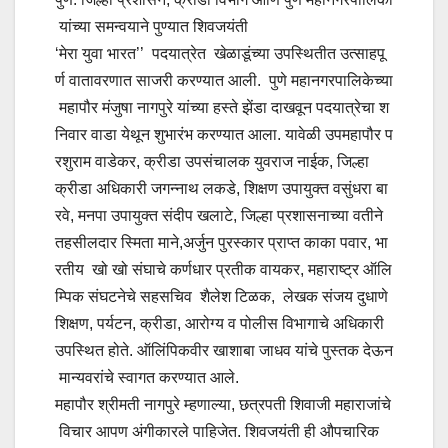
यांच्या समन्वयाने पुण्यात शिवजयंती
‘मेरा युवा भारत’’ पदयात्रेत खेळाडूंच्या उपस्थितीत उत्साहपू
र्ण वातावरणात साजरी करण्यात आली. पुणे महानगरपालिकेच्या
महापौर मंजुषा नागपुरे यांच्या हस्ते झेंडा दाखवून पदयात्रेचा श
निवार वाडा येथून शुभारंभ करण्यात आला. यावेळी उपमहापौर प
रशुराम वाडेकर, क्रीडा उपसंचालक युवराज नाईक, जिल्हा
क्रीडा अधिकारी जगन्नाथ लकडे, शिक्षण उपायुक्त वसुंधरा बा
रवे, मनपा उपायुक्त संदीप खलाटे, जिल्हा प्रशासनाच्या वतीने
तहसीलदार स्मिता माने,अर्जुन पुरस्कार प्राप्त काका पवार, भा
रतीय खो खो संघाचे कर्णधार प्रतीक वायकर, महाराष्ट्र ऑलि
म्पिक संघटनेचे सहसचिव शैलेश टिळक, लेखक संजय दुधाणे
शिक्षण, पर्यटन, क्रीडा, आरोग्य व पोलीस विभागाचे अधिकारी
उपस्थित होते. ऑलिंपिकवीर खाशाबा जाधव यांचे पुस्तक देऊन
मान्यवरांचे स्वागत करण्यात आले.
महापौर श्रीमती नागपुरे म्हणाल्या, छत्रपती शिवाजी महाराजांचे
विचार आपण अंगीकारले पाहिजेत. शिवजयंती ही औपचारिक