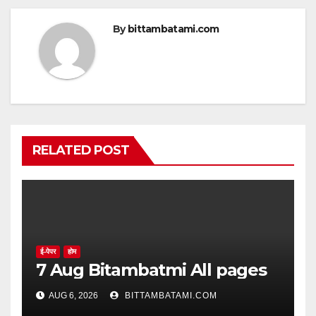
By
bittambatami.com
RELATED POST
ई-पेपर
होम
7 Aug Bitambatmi All pages
AUG 6, 2026
BITTAMBATAMI.COM