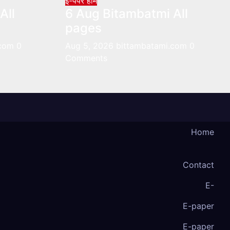
ई-पेपर
होम
All
6 Aug Bitambatmi All
pages
.com
0
Aug 5, 2026
bittambatami.com
0
Comments
Home
Contact
E-
E-paper
E-paper