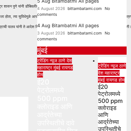
5 Aug Bitambatmi All pages
्र शासन पुणे यांनी डोंबिवलीत पश्चिमेलाही ती सुविधा देण्यास हिरवा कंदील दिला आहे.
4 August 2026
bittambatami.com
No
comments
ावा केला होता, त्या सुविधेमुळे आपल्या पंच क्रोशीतील नागरिकांची गैरसॊय दूर होणार आहे. पूर्वेकडील
4 Aug Bitambatmi All pages
्राची पालव यांनी ते आदेश दिले असल्याचे आदेशावरून स्पष्ट झाले. नागरिकांची अनेक वर्षांची माग
3 August 2026
bittambatami.com
No
comments
मुंबई
ट्रेंडिंग न्यूज
ठाणे
देश
ट्रेंडिंग न्यूज
ठाणे
महाराष्ट्र
मुंबई
रायगड
देश
महाराष्ट्र
होम
मुंबई
रायगड
होम
ई20
ई20
पेट्रोलमध्ये
पेट्रोलमध्ये
500 ppm
500 ppm
क्लोराइड आणि
क्लोराइड
आर्द्रतेच्या
आणि
आर्द्रतेच्या
उपस्थितीचे दावे
उपस्थितीचे