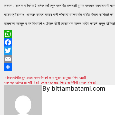
कल्याण : शहरात पश्चिमेकडे अनेक वर्षांपासून प्रलंबित असलेली दुय्यम प्रबंधक कार्यालयाची मागण
भाजप प्रदेशाध्यक्ष, आमदार रवींद्र चव्हाण यांनी सोमवारी त्यासंदर्भात माहिती देतांना सांगितले
शासनाच्या महसूल व वन विभागाने १ एप्रिल रोजी त्यासंदर्भात शासन आदेश काढले असून डोंबिवली 
WhatsApp
Facebook
Twitter
Email
Share
Post
पर्यावरणप्रेमींकडून अफवा पसरविण्याचे काम सुरू- आयुक्त मनिषा खत्री
महाराष्ट्र खो-खोला नवी दिशा! २०२६-२७ साठी निवड समितीची दमदार घोषणा!
navigation
By
bittambatami.com