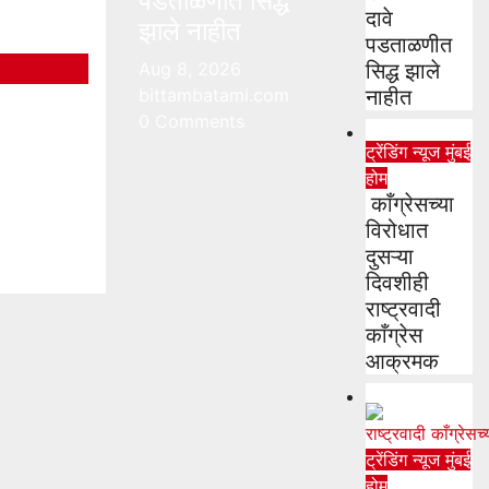
पडताळणीत सिद्ध
दावे
झाले नाहीत
पडताळणीत
Aug 8, 2026
सिद्ध झाले
bittambatami.com
नाहीत
0 Comments
ll
ट्रेंडिंग न्यूज
मुंबई
होम
com
काँग्रेसच्या
विरोधात
दुसऱ्या
दिवशीही
राष्ट्रवादी
काँग्रेस
आक्रमक
ट्रेंडिंग न्यूज
मुंबई
होम