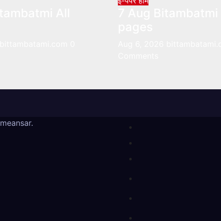
ई-पेपर
होम
tambatmi All
7 Aug Bitambatmi 
pages
bittambatami.com
0
Aug 6, 2026
bittambatami
Comments
meansar
.