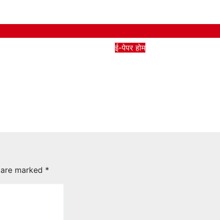
ई-पेपर
होम
itambatmi All
7 Aug Bitambatmi A
pages
6
bittambatami.com
Aug 6, 2026
bittambatami.
s are marked
*