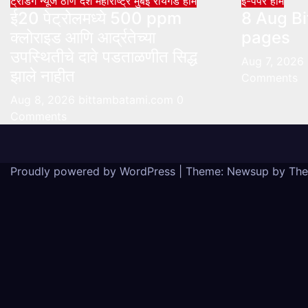
ट्रेंडिंग न्यूज
ठाणे
देश
महाराष्ट्र
मुंबई
रायगड
होम
ई-पेपर
होम
ई20 पेट्रोलमध्ये 500 ppm
8 Aug Bi
क्लोराइड आणि आर्द्रतेच्या
pages
उपस्थितीचे दावे पडताळणीत सिद्ध
Aug 7, 2026
झाले नाहीत
Comments
Aug 8, 2026
bittambatami.com
0
Comments
Proudly powered by WordPress
|
Theme: Newsup by
The