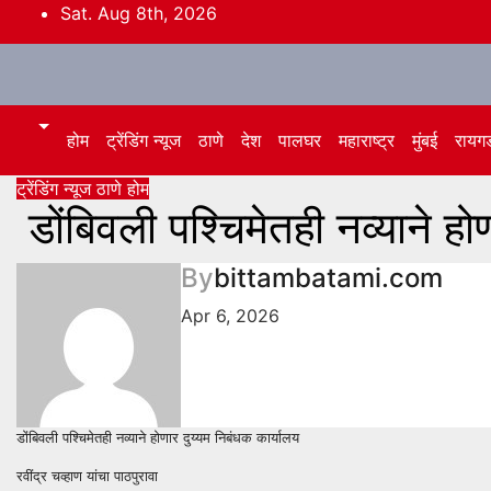
Skip
Sat. Aug 8th, 2026
to
content
होम
ट्रेंडिंग न्यूज
ठाणे
देश
पालघर
महाराष्ट्र
मुंबई
रायग
ट्रेंडिंग न्यूज
ठाणे
होम
डोंबिवली पश्चिमेतही नव्याने हो
By
bittambatami.com
Apr 6, 2026
डोंबिवली पश्चिमेतही नव्याने होणार दुय्यम निबंधक कार्यालय
रवींद्र चव्हाण यांचा पाठपुरावा