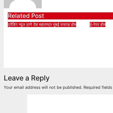
Related Post
ट्रेंडिंग न्यूज
ठाणे
देश
महाराष्ट्र
मुंबई
रायगड
होम
ई-पेपर
होम
ई20 पेट्रोलमध्ये 500 ppm
8 Aug B
क्लोराइड आणि आर्द्रतेच्या
pages
उपस्थितीचे दावे पडताळणीत सिद्ध
Aug 7, 202
झाले नाहीत
Aug 8, 2026
bittambatami.com
Leave a Reply
Your email address will not be published.
Required field