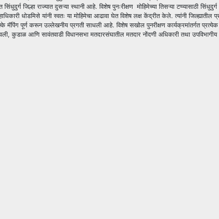
तीत सिंधुदुर्ग जिल्हा राज्यात दुसऱ्या स्थानी आहे. विशेष पुनःरीक्षण मोहिमेच्या तिसऱ्या टप्प्यासाठी 
र जिल्हाधिकारी धोडमिसे यांनी स्वतः या मोहिमेचा आढावा घेत विशेष लक्ष केंद्रीत केले. त्यांनी जिल
ने ९१ टक्के मॅपिंग पूर्ण करून उल्लेखनीय प्रगती साधली आहे. विशेष सखोल पुनरीक्षण कार्यक्रमांतर
 कणकवली, कुडाळ आणि सावंतवाडी विधानसभा मतदारसंघातील मतदार नोंदणी अधिकारी तथा उपविभागीय अधिक