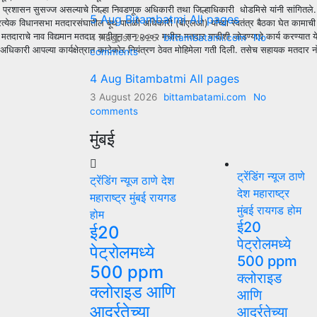
सिंधुदुर्ग प्रशासन सुसज्ज असल्याचे जिल्हा निवडणूक अधिकारी तथा जिल्हाधिकारी धोडमिसे यांनी सांगितले.
5 Aug Bitambatmi All pages
्ह्यातील प्रत्येक विधानसभा मतदारसंघातील बूथ पातळी अधिकारी (बीएलओ) यांच्या स्वतंत्र बैठका घेत क
्गत प्रत्येक मतदाराचे नाव विद्यमान मतदार यादीतून सन २००२ मधील मतदार यादीशी जोडण्याचे कार्य क
4 August 2026
bittambatami.com
No
ारी आपल्या कार्यक्षेत्रात काटेकोर नियंत्रण ठेवत मोहिमेला गती दिली. तसेच सहायक मतदार नोंदणी 
comments
4 Aug Bitambatmi All pages
3 August 2026
bittambatami.com
No
comments
मुंबई
ट्रेंडिंग न्यूज
ठाणे
ट्रेंडिंग न्यूज
ठाणे
देश
देश
महाराष्ट्र
महाराष्ट्र
मुंबई
रायगड
मुंबई
रायगड
होम
होम
ई20
ई20
पेट्रोलमध्ये
पेट्रोलमध्ये
500 ppm
500 ppm
क्लोराइड
क्लोराइड आणि
आणि
आर्द्रतेच्या
आर्द्रतेच्या