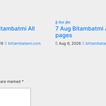
ई-पेपर
होम
itambatmi All
7 Aug Bitambatmi A
pages
026
bittambatami.com
Aug 6, 2026
bittambata
s are marked
*