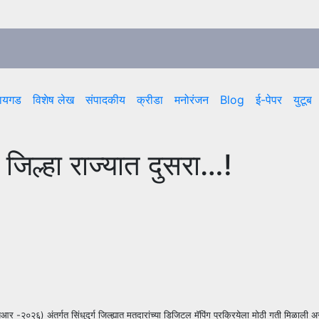
ायगड
विशेष लेख
संपादकीय
क्रीडा
मनोरंजन
Blog
ई-पेपर
युटूब
्ग जिल्हा राज्यात दुसरा…!
र -२०२६) अंतर्गत सिंधुदुर्ग जिल्ह्यात मतदारांच्या डिजिटल मॅपिंग प्रक्रियेला मोठी गती मिळाली असू