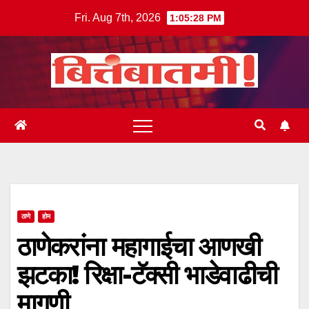
Skip
Fri. Aug 7th, 2026
1:05:28 PM
to
content
ठाणे
होम
ठाणेकरांना महागाईचा आणखी
झटका! रिक्षा-टॅक्सी भाडेवाढीची
मागणी