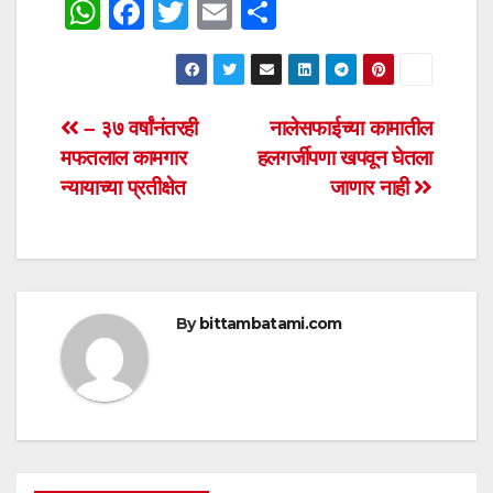
W
F
T
E
S
h
a
wi
m
h
at
c
tt
ail
ar
s
e
er
e
Post
– ३७ वर्षांनंतरही
नालेसफाईच्या कामातील
A
b
मफतलाल कामगार
हलगर्जीपणा खपवून घेतला
navigation
p
o
न्यायाच्या प्रतीक्षेत
जाणार नाही
p
o
k
By
bittambatami.com