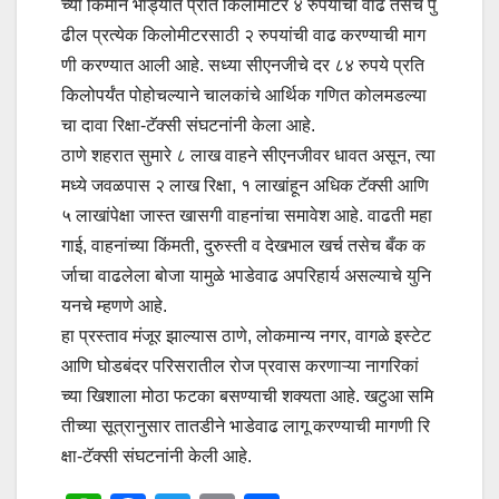
च्या किमान भाड्यात प्रति किलोमीटर ४ रुपयांची वाढ तसेच पु
ढील प्रत्येक किलोमीटरसाठी २ रुपयांची वाढ करण्याची माग
णी करण्यात आली आहे. सध्या सीएनजीचे दर ८४ रुपये प्रति
किलोपर्यंत पोहोचल्याने चालकांचे आर्थिक गणित कोलमडल्या
चा दावा रिक्षा-टॅक्सी संघटनांनी केला आहे.
ठाणे शहरात सुमारे ८ लाख वाहने सीएनजीवर धावत असून, त्या
मध्ये जवळपास २ लाख रिक्षा, १ लाखांहून अधिक टॅक्सी आणि
५ लाखांपेक्षा जास्त खासगी वाहनांचा समावेश आहे. वाढती महा
गाई, वाहनांच्या किंमती, दुरुस्ती व देखभाल खर्च तसेच बँक क
र्जाचा वाढलेला बोजा यामुळे भाडेवाढ अपरिहार्य असल्याचे युनि
यनचे म्हणणे आहे.
हा प्रस्ताव मंजूर झाल्यास ठाणे, लोकमान्य नगर, वागळे इस्टेट
आणि घोडबंदर परिसरातील रोज प्रवास करणाऱ्या नागरिकां
च्या खिशाला मोठा फटका बसण्याची शक्यता आहे. खटुआ समि
तीच्या सूत्रानुसार तातडीने भाडेवाढ लागू करण्याची मागणी रि
क्षा-टॅक्सी संघटनांनी केली आहे.