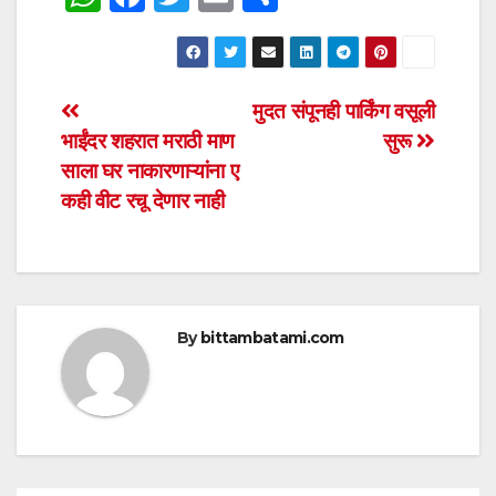
h
a
wi
m
h
at
c
tt
ail
ar
s
e
er
e
Post
मुदत संपूनही पार्किंग वसूली
A
b
भाईंदर शहरात मराठी माण
सुरू
navigation
p
o
साला घर नाकारणाऱ्यांना ए
p
o
कही वीट रचू देणार नाही
k
By
bittambatami.com