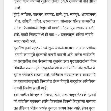
क्रीत गेल्या वर्षाच्या तुलनेत तब्बल ३१.५ टक्क्यांची वाढ झाली
आहे.
मुंबई, नाशिक, पालघर, रायगड, ठाणे, पुणे, नागपूर, अहमदनगर,
बीड, सांगली, नांदेड, उस्मानाबाद, सोलापूर यांसह राज्यातील
अनेक जिल्ह्यांमध्ये डिझेलची मागणी मोठ्या प्रमाणावर वाढली
आहे. काही जिल्ह्यांमध्ये ही वाढ ५० टक्क्यांहून अधिक नोंदवि
ण्यात आली आहे.
ग्रामीण कृषी पट्ट्यांमध्ये सुरू असलेल्या मशागत व कापणीच्या
हंगामी कामांमुळे इंधनाची मागणी वाढली आहे. तसेच सार्वजनि
क क्षेत्रातील तेल कंपन्यांच्या तुलनेत इतर पुरवठादारांच्या किंम
तींमधील फरकामुळे ग्राहकांचा ओढा सार्वजनिक क्षेत्रातील पे
ट्रोल पंपांकडे वाढला आहे. याशिवाय संस्थात्मक व व्यावसायि
क ग्राहकांकडूनही किरकोळ इंधन विक्री केंद्रांवर अतिरिक्त
मागणी निर्माण झाली आहे.
देशभरातील विस्तृत टर्मिनल्स, डेपो, पाइपलाइन नेटवर्क, एलपी
जी बॉटलिंग प्रकल्प आणि किरकोळ विक्री केंद्रांच्या माध्यमा
तून इंडियन ऑईल अखंड पुरवठा कायम ठेवत आहे. इंधन पुरव