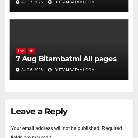
AUG 7, 2026
BITTAMBATAMI.COM
ई-पेपर
होम
7 Aug Bitambatmi All pages
AUG 6, 2026
BITTAMBATAMI.COM
Leave a Reply
Your email address will not be published.
Required
fields are marked
*