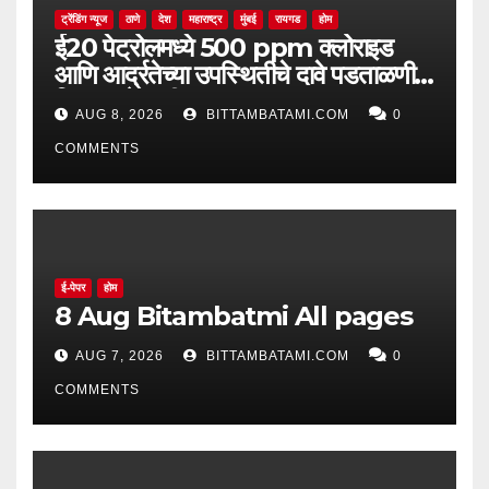
ट्रेंडिंग न्यूज
ठाणे
देश
महाराष्ट्र
मुंबई
रायगड
होम
ई20 पेट्रोलमध्ये 500 ppm क्लोराइड
आणि आर्द्रतेच्या उपस्थितीचे दावे पडताळणीत
सिद्ध झाले नाहीत
AUG 8, 2026
BITTAMBATAMI.COM
0
COMMENTS
ई-पेपर
होम
8 Aug Bitambatmi All pages
AUG 7, 2026
BITTAMBATAMI.COM
0
COMMENTS