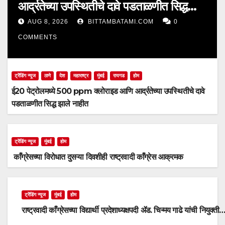
आर्द्रतेच्या उपस्थितीचे दावे पडताळणीत सिद्ध
झाले नाहीत
AUG 8, 2026
BITTAMBATAMI.COM
0
COMMENTS
ट्रेंडिंग न्यूज
ठाणे
देश
महाराष्ट्र
मुंबई
रायगड
होम
ई20 पेट्रोलमध्ये 500 ppm क्लोराइड आणि आर्द्रतेच्या उपस्थितीचे दावे
पडताळणीत सिद्ध झाले नाहीत
ट्रेंडिंग न्यूज
मुंबई
होम
काँग्रेसच्या विरोधात दुसऱ्या दिवशीही राष्ट्रवादी काँग्रेस आक्रमक
ट्रेंडिंग न्यूज
मुंबई
होम
राष्ट्रवादी काँग्रेसच्या विद्यार्थी प्रदेशाध्यक्षपदी ॲड. चिन्मय गाढे यांची नियुक्ती