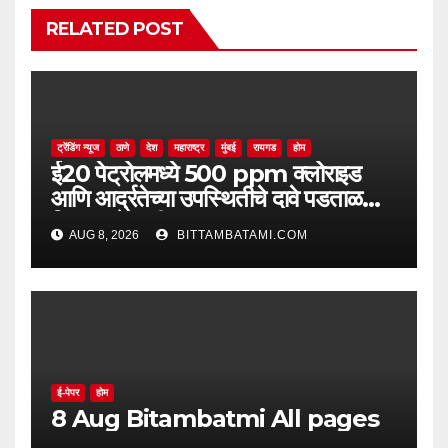
RELATED POST
ट्रेंडिंग न्यूज
ठाणे
देश
महाराष्ट्र
मुंबई
रायगड
होम
ई20 पेट्रोलमध्ये 500 ppm क्लोराइड
आणि आर्द्रतेच्या उपस्थितीचे दावे पडताळणीत
सिद्ध झाले नाहीत
AUG 8, 2026
BITTAMBATAMI.COM
ई-पेपर
होम
8 Aug Bitambatmi All pages