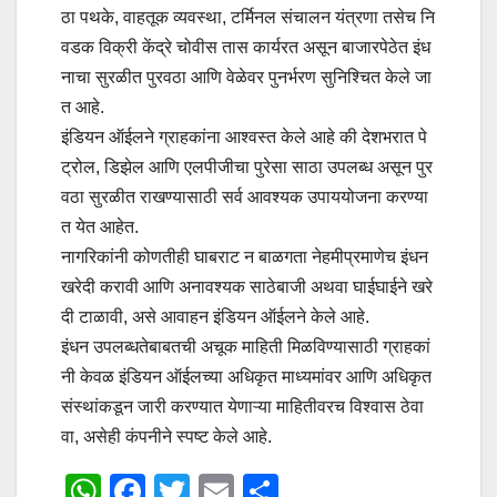
ठा पथके, वाहतूक व्यवस्था, टर्मिनल संचालन यंत्रणा तसेच नि
वडक विक्री केंद्रे चोवीस तास कार्यरत असून बाजारपेठेत इंध
नाचा सुरळीत पुरवठा आणि वेळेवर पुनर्भरण सुनिश्चित केले जा
त आहे.
इंडियन ऑईलने ग्राहकांना आश्वस्त केले आहे की देशभरात पे
ट्रोल, डिझेल आणि एलपीजीचा पुरेसा साठा उपलब्ध असून पुर
वठा सुरळीत राखण्यासाठी सर्व आवश्यक उपाययोजना करण्या
त येत आहेत.
नागरिकांनी कोणतीही घाबराट न बाळगता नेहमीप्रमाणेच इंधन
खरेदी करावी आणि अनावश्यक साठेबाजी अथवा घाईघाईने खरे
दी टाळावी, असे आवाहन इंडियन ऑईलने केले आहे.
इंधन उपलब्धतेबाबतची अचूक माहिती मिळविण्यासाठी ग्राहकां
नी केवळ इंडियन ऑईलच्या अधिकृत माध्यमांवर आणि अधिकृत
संस्थांकडून जारी करण्यात येणाऱ्या माहितीवरच विश्वास ठेवा
वा, असेही कंपनीने स्पष्ट केले आहे.
W
F
T
E
S