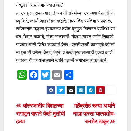
नःपूर्वक आभार मानण्यात आले.
हा उपक्रम राबवण्यासाठी स्वामी संस्थेच्या उपाध्यक्ष वैशाली वि
ष्णु शिंदे, कार्याध्यक्ष मोहन कटारे, उपसचिव प्रतिभा सपकाळे,
खजिनदार उल्हास हरमळकर तसेच प्रमुख विश्वस्त प्रतिभा सा
वंत, विमल माळोदे, गीता नाडकर्णी, नीलम सावंत आणि शिवाजी
गावकर यांनी विशेष सहकार्य केले. एनसीएमसी कार्डमुळे ज्येष्ठां
ना एस टी बसेस, बेस्ट, मेट्रो व रेल्वे प्रवासासाठी एकच कार्ड
वापरता येणार असल्याने उपस्थितांनी समाधान व्यक्त केले.
W
F
T
E
S
h
a
wi
m
h
at
c
tt
ail
ar
s
e
er
e
Post
आंतरजातीय विवाहाच्या
महेंद्रशेठ खऱ्या अर्थाने
A
b
रागातून बापाने केली मुलीची
माझा वारसा चालवतोय-
navigation
p
o
हत्या
रामशेठ ठाकूर