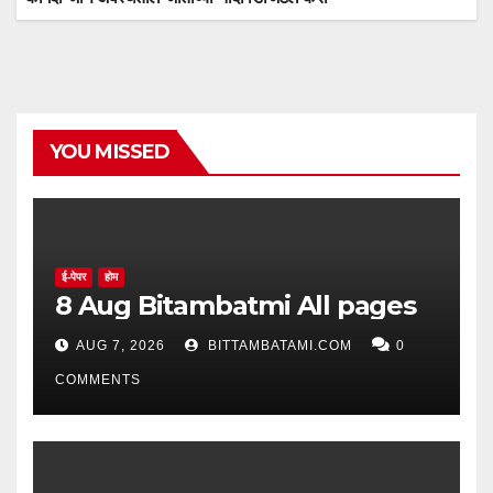
YOU MISSED
ई-पेपर
होम
8 Aug Bitambatmi All pages
AUG 7, 2026
BITTAMBATAMI.COM
0
COMMENTS