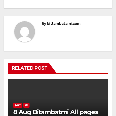
p
o
k
By
bittambatami.com
RELATED POST
ई-पेपर
होम
8 Aug Bitambatmi All pages