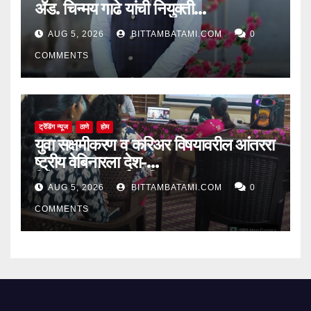
ॲड. चिन्मय गाढे यांची नियुक्ती…
AUG 5, 2026
BITTAMBATAMI.COM
0
COMMENTS
ट्रेंडिंग न्यूज
ठाणे
होम
युवा सक्षमीकरण व करिअर विषयावरील आंतररा
ष्ट्रीय वेबिनारला देश-
विदेशातून उत्स्फूर्त प्रतिसाद
AUG 5, 2026
BITTAMBATAMI.COM
0
COMMENTS