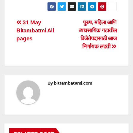
h
a
wi
m
h
at
c
tt
ail
ar
s
e
er
e
Post
31 May
पुरुष, महिला आणि
A
b
Bitambatmi All
व्यावसायिक गटातील
navigation
p
o
pages
विजेतेपदासाठी आज
p
o
निर्णायक लढती
k
By
bittambatami.com