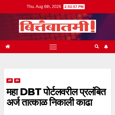
Skip
Thu. Aug 6th, 2026
2:53:58 PM
to
content
ठाणे
होम
महा DBT पोर्टलवरील प्रलंबित
अर्ज तात्काळ निकाली काढा