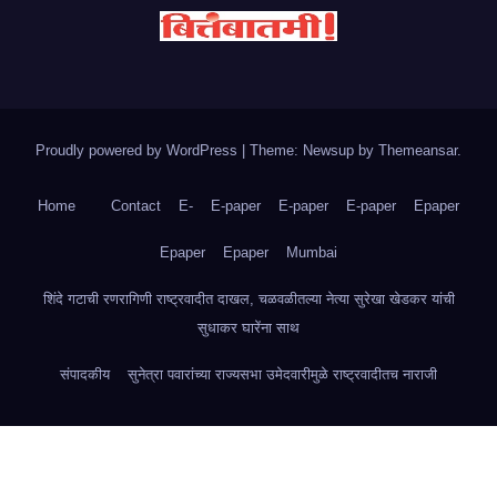
Proudly powered by WordPress
|
Theme: Newsup by
Themeansar
.
Home
Contact
E-
E-paper
E-paper
E-paper
Epaper
Epaper
Epaper
Mumbai
शिंदे गटाची रणरागिणी राष्ट्रवादीत दाखल, चळवळीतल्या नेत्या सुरेखा खेडकर यांची
सुधाकर घारेंना साथ
संपादकीय
सुनेत्रा पवारांच्या राज्यसभा उमेदवारीमुळे राष्ट्रवादीतच नाराजी