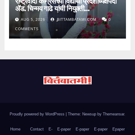
राष्ट्रवादी काँग्रेसच्या विद्यार्थी प्रदेशाध्यक्षपदी
ॲड. चिन्मय गाढे यांची नियुक्ती…
AUG 5, 2026
BITTAMBATAMI.COM
0
COMMENTS
Proudly powered by WordPress
|
Theme: Newsup by
Themeansar
.
Home
Contact
E-
E-paper
E-paper
E-paper
Epaper