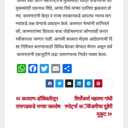
अमित शहा आणि महाराष्ट्राचे मुख्यमंत्री देवेंद्र फडणवीस उप
मुख्यमंत्री एकनाथ शिंदे, आनंद दिघे यांच्या प्रतिमा झळकत हो
त्या. कामगारांनी केंद्र व राज्य सरकारकडे आपल्या न्याय्य माग
ण्यांकडे लक्ष देण्याचे आवाहन केले. कामगार नेत्यांनी सांगितले
की, कामगारांच्या हिताला बाधा पोहोचवणारा कोणताही करार
स्वीकारला जाणार नाही. आगामी काळात मोठ्या आंदोलनाची दि
शा निश्चित करण्यासाठी विविध बैठका घेण्यात येणार असून सर्व
कामगारांनी एकजुटीने लढा उभारण्याचा निर्धार व्यक्त केला.
W
F
T
E
S
h
a
wi
m
h
at
c
tt
ail
ar
s
e
er
e
Post
कल्याण-डोंबिवलीतून
शिर्सेकर्स महात्मा गांधी
A
b
रायगडकडे भगवा जल्लोष
स्पोर्ट्स अॅकॅडमीचा दुहेरी
navigation
p
o
मुकुट
p
o