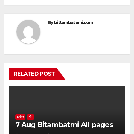
k
By
bittambatami.com
RELATED POST
ई-पेपर
होम
7 Aug Bitambatmi All pages