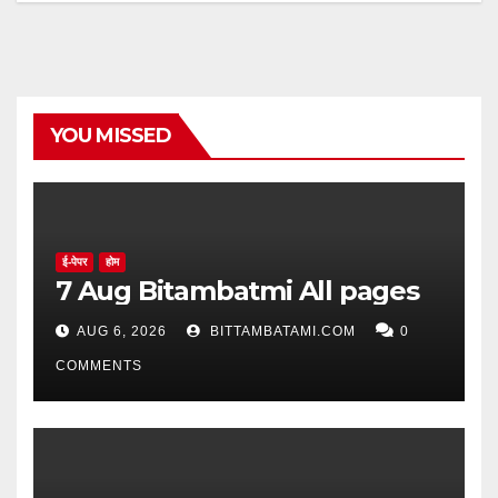
YOU MISSED
ई-पेपर
होम
7 Aug Bitambatmi All pages
AUG 6, 2026
BITTAMBATAMI.COM
0
COMMENTS