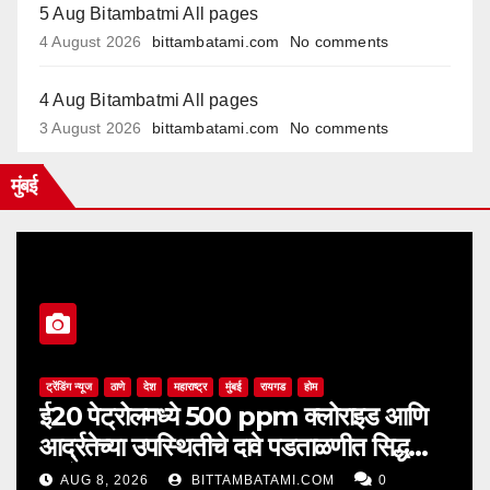
5 Aug Bitambatmi All pages
4 August 2026
bittambatami.com
No comments
4 Aug Bitambatmi All pages
3 August 2026
bittambatami.com
No comments
मुंबई
ट्रेंडिंग न्यूज
ठाणे
देश
महाराष्ट्र
मुंबई
रायगड
होम
ई20 पेट्रोलमध्ये 500 ppm क्लोराइड आणि
आर्द्रतेच्या उपस्थितीचे दावे पडताळणीत सिद्ध
झाले नाहीत
AUG 8, 2026
BITTAMBATAMI.COM
0