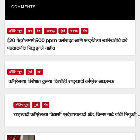
COMMENTS
ट्रेंडिंग न्यूज
ठाणे
देश
महाराष्ट्र
मुंबई
रायगड
होम
ई20 पेट्रोलमध्ये 500 ppm क्लोराइड आणि आर्द्रतेच्या उपस्थितीचे दावे
पडताळणीत सिद्ध झाले नाहीत
ट्रेंडिंग न्यूज
मुंबई
होम
काँग्रेसच्या विरोधात दुसऱ्या दिवशीही राष्ट्रवादी काँग्रेस आक्रमक
ट्रेंडिंग न्यूज
मुंबई
होम
राष्ट्रवादी काँग्रेसच्या विद्यार्थी प्रदेशाध्यक्षपदी ॲड. चिन्मय गाढे यांची नियुक्ती