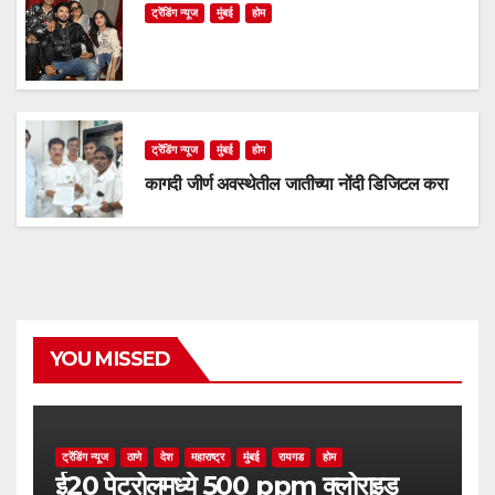
ट्रेंडिंग न्यूज
मुंबई
होम
ट्रेंडिंग न्यूज
मुंबई
होम
कागदी जीर्ण अवस्थेतील जातीच्या नोंदी डिजिटल करा
YOU MISSED
ट्रेंडिंग न्यूज
ठाणे
देश
महाराष्ट्र
मुंबई
रायगड
होम
ई20 पेट्रोलमध्ये 500 ppm क्लोराइड