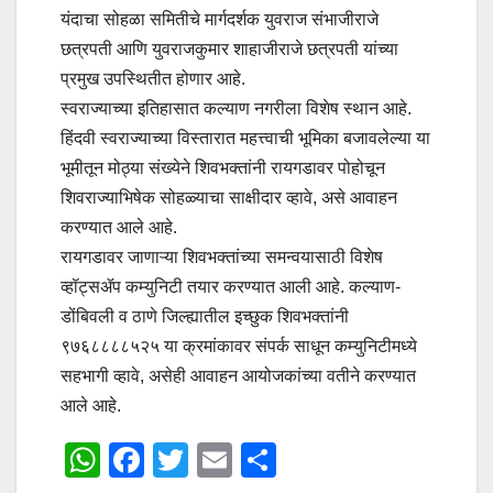
यंदाचा सोहळा समितीचे मार्गदर्शक युवराज संभाजीराजे
छत्रपती आणि युवराजकुमार शाहाजीराजे छत्रपती यांच्या
प्रमुख उपस्थितीत होणार आहे.
स्वराज्याच्या इतिहासात कल्याण नगरीला विशेष स्थान आहे.
हिंदवी स्वराज्याच्या विस्तारात महत्त्वाची भूमिका बजावलेल्या या
भूमीतून मोठ्या संख्येने शिवभक्तांनी रायगडावर पोहोचून
शिवराज्याभिषेक सोहळ्याचा साक्षीदार व्हावे, असे आवाहन
करण्यात आले आहे.
रायगडावर जाणाऱ्या शिवभक्तांच्या समन्वयासाठी विशेष
व्हॉट्सॲप कम्युनिटी तयार करण्यात आली आहे. कल्याण-
डोंबिवली व ठाणे जिल्ह्यातील इच्छुक शिवभक्तांनी
९७६८८८८५२५ या क्रमांकावर संपर्क साधून कम्युनिटीमध्ये
सहभागी व्हावे, असेही आवाहन आयोजकांच्या वतीने करण्यात
आले आहे.
W
F
T
E
S