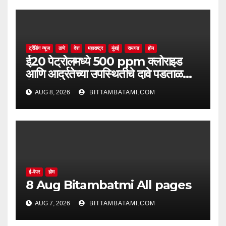
ट्रेंडिंग न्यूज
ठाणे
देश
महाराष्ट्र
मुंबई
रायगड
होम
ई20 पेट्रोलमध्ये 500 ppm क्लोराइड
आणि आर्द्रतेच्या उपस्थितीचे दावे पडताळणीत
सिद्ध झाले नाहीत
AUG 8, 2026
BITTAMBATAMI.COM
ई-पेपर
होम
8 Aug Bitambatmi All pages
AUG 7, 2026
BITTAMBATAMI.COM