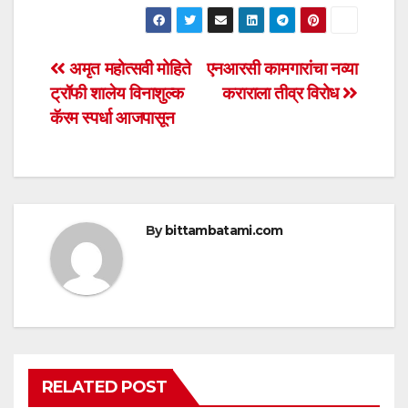
h
a
wi
m
h
at
c
tt
ail
ar
s
e
er
e
Post
अमृत महोत्सवी मोहिते
एनआरसी कामगारांचा नव्या
A
b
ट्रॉफी शालेय विनाशुल्क
कराराला तीव्र विरोध
navigation
p
o
कॅरम स्पर्धा आजपासून
p
o
k
By
bittambatami.com
RELATED POST