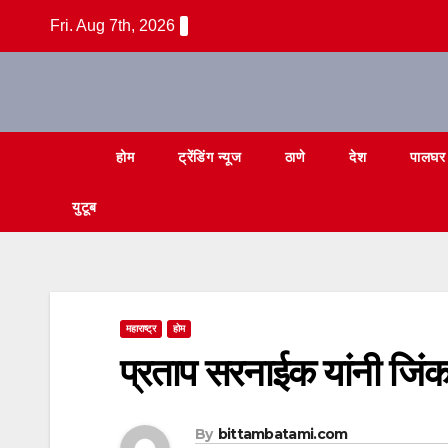
Skip
Fri. Aug 7th, 2026
to
content
होम
ट्रेंडिंग न्यूज
ठाणे
देश
पालघर
युटूब
महाराष्ट्र
होम
प्रताप सरनाईक यांनी जिंक
By
bittambatami.com