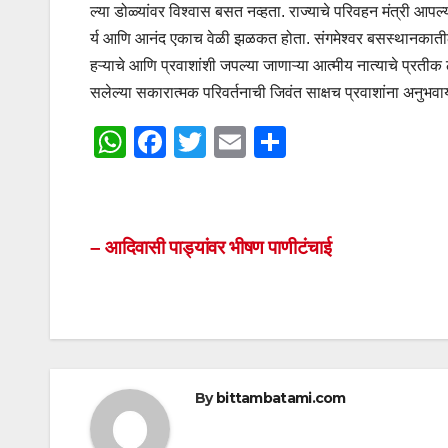
ल्या डोळ्यांवर विश्वास बसत नव्हता. राज्याचे परिवहन मंत्री आपल्
र्य आणि आनंद एकाच वेळी झळकत होता. संगमेश्वर बसस्थानकातील ह
हऱ्याचे आणि प्रवाशांशी जपल्या जाणाऱ्या आत्मीय नात्याचे प्रतीक ठ
सलेल्या सकारात्मक परिवर्तनाची जिवंत साक्षच प्रवाशांना अनुभव
W
F
T
E
S
h
a
wi
m
h
at
c
tt
ail
ar
s
e
er
e
Post
– आदिवासी पाड्यांवर भीषण पाणीटंचाई
A
b
navigation
p
o
p
o
k
By
bittambatami.com