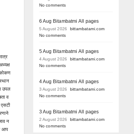
No comments
6 Aug Bitambatmi All pages
5 August 2026
bittambatami.com
No comments
5 Aug Bitambatmi All pages
मात्र
4 August 2026
bittambatami.com
अध्यक्ष
No comments
ा. कोकण
सस्थान
4 Aug Bitambatmi All pages
णि उपल
3 August 2026
bittambatami.com
No comments
्छता व
त एसटी
3 Aug Bitambatmi All pages
वरणाने
2 August 2026
bittambatami.com
ेजाव न
No comments
ना आप