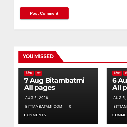
YOU MISSED
ई-पेपर
होम
ई-पेपर
ह
7 Aug Bitambatmi
6 Aug Bitam
All pages
All 
AUG 6, 2026
AUG 5,
BITTAMBATAMI.COM
0
BITTA
COMMENTS
COMME