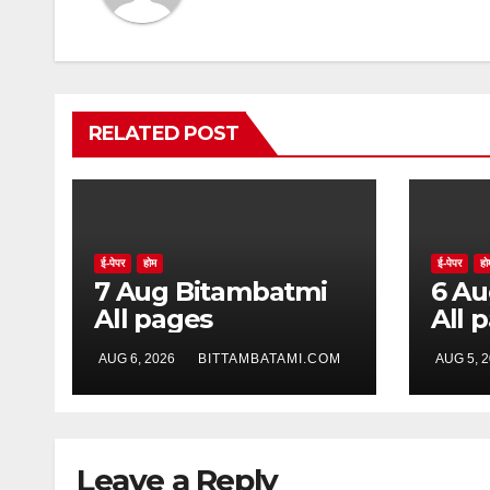
RELATED POST
ई-पेपर
होम
ई-पेपर
हो
7 Aug Bitambatmi
6 Aug Bitam
All pages
All 
AUG 6, 2026
BITTAMBATAMI.COM
AUG 5, 
Leave a Reply