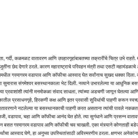
ा, गर्दी, कळमळट वातावरण आणि उपहारगृहांबाबतच्या तक्रारींचे चित्र उभे राहते. 
ुतींना छेद देणारे ठरले. कारण महाराष्ट्राचे परिवहन मंत्री तथा एसटी महामंडळाचे 
्टीनमधील गरमागरम वडापाव आणि कॉफीचा आस्वाद घेत सर्वांनाच सुखद धक्का दिल
ाच्या सुमारास संगमेश्वर बसस्थानकाला भेट दिली. नव्याने उभारलेल्या या आधुनिक ब
्या प्रवाशांशी त्यांनी मनमोकळा संवाद साधला, त्यांच्या अडचणी जाणून घेतल्या आ
नकातील प्रसाधनगृहे, हिरकणी कक्ष आणि इतर प्रवासी सुविधांची पाहणी करून स्वच
्न वातावरणाने नटलेल्या या बसस्थानकाची पाहणी करत असताना त्यांची पावले नकळ
जी, वडापाव, चहा आणि कॉफीचा आनंद घेत होते. त्या सुगंधाने आणि प्रसन्न वाता
ये जाऊन बसत गरमागरम वडापाव आणि कॉफीची चव चाखली. एका मंत्र्याने कोणताही बड
र्थांचा आस्वाद घेणे, हा अनुभव उपस्थितांसाठी अविस्मरणीय ठरला. क्षणभर अनेकां