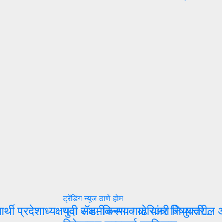
ट्रेंडिंग न्यूज
ठाणे
होम
द्यार्थी प्रदेशाध्यक्षपदी ॲड. चिन्मय गाढे यांची नियुक्ती…
युवा सक्षमीकरण व करिअर विषयावरील आं