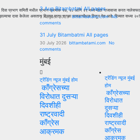
3 Aug Bitambatmi All pages
हे. दिवा प्रभाग समिती मधील प्रभाग क्रमांक २७, २८ आणि २९ मध्ये मोठा गाजावाजा करत नालेसफाईच
चा दावा केलेला असताना दिव्यात मात्र सगळा सावळागोंधळ दिसून येत आहे. दिव्यात सध्या २०% ते २५
2 August 2026
bittambatami.com
No
comments
31 July Bitambatmi All pages
30 July 2026
bittambatami.com
No
comments
मुंबई
ट्रेंडिंग न्यूज
मुंबई
ट्रेंडिंग न्यूज
मुंबई
होम
होम
काँग्रेसच्या
काँग्रेसच्या
विरोधात दुसऱ्या
विरोधात
दिवशीही
दुसऱ्या
राष्ट्रवादी
दिवशीही
काँग्रेस
राष्ट्रवादी
काँग्रेस
आक्रमक
आक्रमक