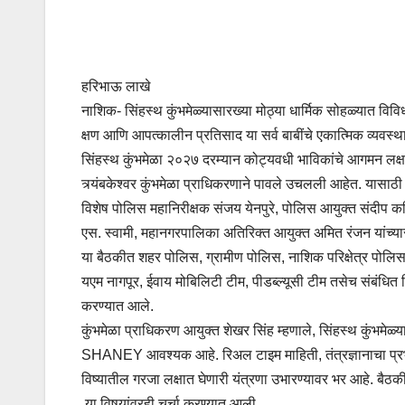
हरिभाऊ लाखे
नाशिक- सिंहस्थ कुंभमेळ्यासारख्या मोठ्या धार्मिक सोहळ्यात विविध 
क्षण आणि आपत्कालीन प्रतिसाद या सर्व बाबींचे एकात्मिक व्यवस्थ
सिंहस्थ कुंभमेळा २०२७ दरम्यान कोट्यवधी भाविकांचे आगमन लक्षात 
त्र्यंबकेश्वर कुंभमेळा प्राधिकरणाने पावले उचलली आहेत. यासा
विशेष पोलिस महानिरीक्षक संजय येनपुरे, पोलिस आयुक्त संदीप क
एस. स्वामी, महानगरपालिका अतिरिक्त आयुक्त अमित रंजन यांच्यास
या बैठकीत शहर पोलिस, ग्रामीण पोलिस, नाशिक परिक्षेत्र पोलिस,
यएम नागपूर, ईवाय मोबिलिटी टीम, पीडब्ल्यूसी टीम तसेच संबंधित 
करण्यात आले.
कुंभमेळा प्राधिकरण आयुक्त शेखर सिंह म्हणाले, सिंहस्थ कुंभमेळ्य
SHANEY आवश्यक आहे. रिअल टाइम माहिती, तंत्रज्ञानाचा प्रभावी 
विष्यातील गरजा लक्षात घेणारी यंत्रणा उभारण्यावर भर आहे. बैठकी
या विषयांवरही चर्चा करण्यात आली.