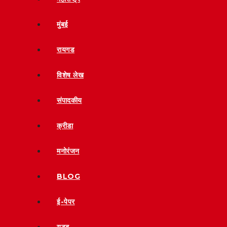
मुंबई
रायगड
विशेष लेख
संपादकीय
क्रीडा
मनोरंजन
BLOG
ई-पेपर