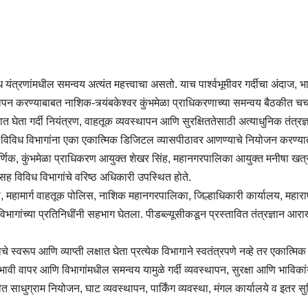
यंत्रणांमधील समन्वय अत्यंत महत्त्वाचा असतो. याच पार्श्वभूमीवर गर्दीचा अंदाज, भा
ापन करण्याबाबत नाशिक-त्र्यंबकेश्वर कुंभमेळा प्राधिकरणाच्या समन्वय बैठकीत चर
घेता गर्दी नियंत्रण, वाहतूक व्यवस्थापन आणि सुरक्षिततेसाठी अत्याधुनिक तंत्रज्ञ
ठी विविध विभागांना एका एकात्मिक डिजिटल व्यासपीठावर आणण्याचे नियोजन करण्य
र्णिक, कुंभमेळा प्राधिकरण आयुक्त शेखर सिंह, महानगरपालिका आयुक्त मनीषा खत्र
ह विविध विभागांचे वरिष्ठ अधिकारी उपस्थित होते.
 महामार्ग वाहतूक पोलिस, नाशिक महानगरपालिका, जिल्हाधिकारी कार्यालय, महाराष्
विभागांच्या प्रतिनिधींनी सहभाग घेतला. पीडब्ल्यूसीकडून प्रस्तावित तंत्रज्ञान
ाचे स्वरूप आणि व्याप्ती लक्षात घेता प्रत्येक विभागाने स्वतंत्रपणे नव्हे तर एका
वापर आणि विभागांमधील समन्वय यामुळे गर्दी व्यवस्थापन, सुरक्षा आणि भाविकांना 
त साधुग्राम नियोजन, घाट व्यवस्थापन, पार्किंग व्यवस्था, मंगल कार्यालये व इतर सु