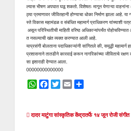
ल्यास भीषण अपघात घडू शकतो. विशेषतः मागून येणाऱ्या वाहनां
ठ्या प्रमाणावर जीवितहानी होण्याचा धोका निर्माण झाला आहे. य
स्ते विकास महामंडळ व संबंधित महामार्ग प्राधिकरण यांच्याशी पत
असून परिस्थितीची माहिती वरिष्ठ अधिकाऱ्यांपर्यंत पोहोचविण्यात आ
त नसल्याची खंत व्यक्त करण्यात आली आहे.
याप्रसंगी बोलताना पदाधिकाऱ्यांनी सांगितले की, समृद्धी महामार्ग 
प्रशासनाने तातडीने कारवाई करून नागरिकांच्या जीविताचे रक्षण क
सा इशाराही देण्यात आला.
00000000000000
W
F
T
E
S
h
a
wi
m
h
at
c
tt
ail
ar
s
e
er
e
Post
दादर माटुंगा सांस्कृतिक केंद्रातर्फे १४ जून रोजी संगीत
A
b
navigation