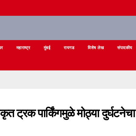
घर
महाराष्ट्र
मुंबई
रायगड
विशेष लेख
संपादकीय
ृत ट्रक पार्किंगमुळे मोठ्या दुर्घटनेच