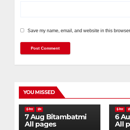
Save my name, email, and website in this browser 
YOU MISSED
ई-पेपर
होम
ई-पेपर
ह
7 Aug Bitambatmi
6 Aug Bitam
All pages
All 