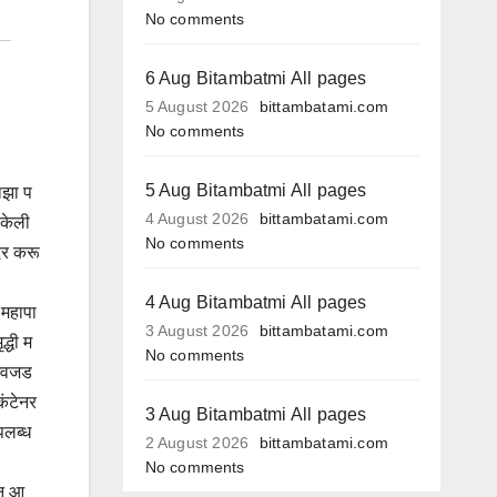
No comments
6 Aug Bitambatmi All pages
5 August 2026
bittambatami.com
No comments
5 Aug Bitambatmi All pages
ाझा प
4 August 2026
bittambatami.com
ी केली
No comments
ादर करू
4 Aug Bitambatmi All pages
 महापा
3 August 2026
bittambatami.com
्धी म
No comments
 अवजड
कंटेनर
3 Aug Bitambatmi All pages
उपलब्ध
2 August 2026
bittambatami.com
No comments
 न आ