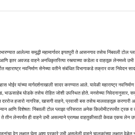
 उभारण्यात आलेल्या समृद्धी महामार्गावर इगतपुरी ते आसनगाव तसेच निंबवली टोल प्ल
टेनर आणि इतर अवजड वाहने अनधिकृतरित्या रस्त्याच्या कडेला व वाहतूक लेनमध्ये उभ
ात महाराष्ट्र नवनिर्माण सेनेच्या वतीने संबंधित विभागाकडे तक्रार वजा निवेदन स
ल्हास भोईर यांच्या मार्गदर्शनाखाली सादर करण्यात आले. यावेळी महाराष्ट्र नवनिर्माण
, भाऊसाहेब घोडके तसेच रोहित जोशी उपस्थित होते. मनसेच्या निवेदनानुसार, समृद
ून दररोज हजारो नागरिक, खासगी वाहने, प्रवासी बस तसेच मालवाहतूक करणारी
रम्यान आणि विशेषतः निंबवली टोल प्लाझा परिसरात अनेक किलोमीटरपर्यंत ट्रक व 
दोन ते तीन लेनपर्यंत ही वाहने उभी असल्याने प्रत्यक्ष वाहतुकीसाठी केवळ एकच लेन 
ाहनांचा वेग लक्षात घेता अशा प्रकारे उभी असलेली वाहने चालकांच्या लक्षात वेळेत