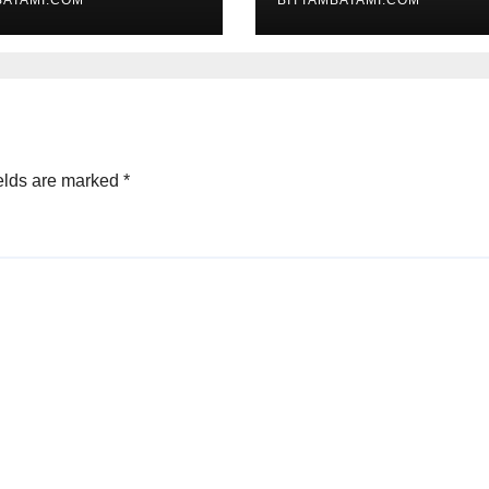
BATAMI.COM
BITTAMBATAMI.COM
elds are marked
*