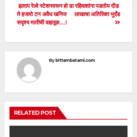
A
b
झाराप रेल्वे स्टेशनवरून हो
डा रहिवाशांना पडतोय दीड
navigation
p
o
ते हजारो टन अवैध खनिज
लाखाचा अतिरिक्त भुर्दंड
p
o
सदृश्य मातीची वाहतूक…!
k
By
bittambatami.com
RELATED POST