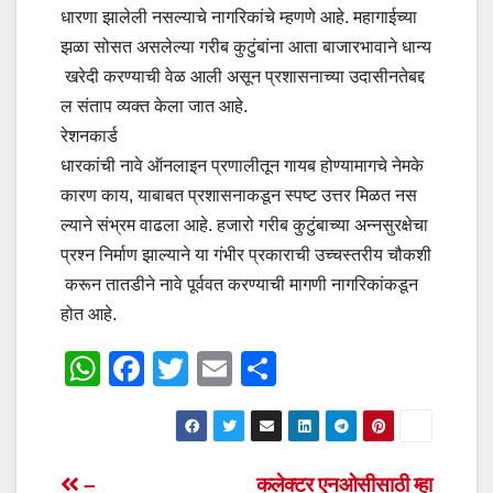
धारणा झालेली नसल्याचे नागरिकांचे म्हणणे आहे. महागाईच्या
झळा सोसत असलेल्या गरीब कुटुंबांना आता बाजारभावाने धान्य
खरेदी करण्याची वेळ आली असून प्रशासनाच्या उदासीनतेबद्द
ल संताप व्यक्त केला जात आहे.
रेशनकार्ड
धारकांची नावे ऑनलाइन प्रणालीतून गायब होण्यामागचे नेमके
कारण काय, याबाबत प्रशासनाकडून स्पष्ट उत्तर मिळत नस
ल्याने संभ्रम वाढला आहे. हजारो गरीब कुटुंबाच्या अन्नसुरक्षेचा
प्रश्न निर्माण झाल्याने या गंभीर प्रकाराची उच्चस्तरीय चौकशी
करून तातडीने नावे पूर्ववत करण्याची मागणी नागरिकांकडून
होत आहे.
W
F
T
E
S
h
a
wi
m
h
at
c
tt
ail
ar
s
e
er
e
Post
–
कलेक्टर एनओसीसाठी म्हा