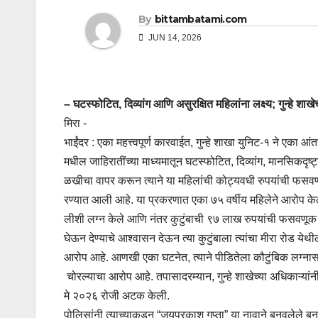
By
bittambatami.com
JUN 14, 2026
– घटस्फोटित, दिव्यांग आणि असुरक्षित महिलांना लक्ष्य; गुन्हे शाख
मिरा -
भाईंदर : एका महत्त्वपूर्ण कारवाईत, गुन्हे शाखा युनिट-१ ने एक
मधील जाहिरातींच्या माध्यमातून घटस्फोटित, दिव्यांग, मानसिकदृ
ळखीचा वापर करून त्याने या महिलांची कोट्यवधी रुपयांची फसवणू
रण्यात आली आहे. या प्रकरणात एका ७५ वर्षीय महिलेने आरोप केल
लीशी लग्न केले आणि नंतर कुटुंबाची ९७ लाख रुपयांची फसवणूक के
घेऊन देण्याचे आश्वासन देऊन त्या कुटुंबाला त्यांचा मीरा रोड येथील
आरोप आहे. आणखी एका घटनेत, त्याने पीडितेला कौटुंबिक लग्नासाठी 
चोरल्याचा आरोप आहे. तपासादरम्यान, गुन्हे शाखेच्या अधिकाऱ्यां
मे २०२६ रोजी अटक केली.
पोलिसांनी त्याच्याकडून “जयप्रकाश गुप्ता” या नावाने बनवलेले