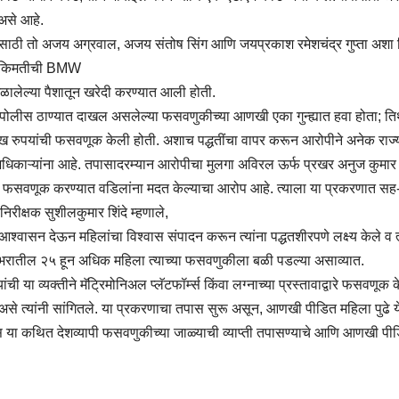
 असे आहे.
ासाठी तो अजय अग्रवाल, अजय संतोष सिंग आणि जयप्रकाश रमेशचंद्र गुप्ता अशा
ये किमतीची BMW
ालेल्या पैशातून खरेदी करण्यात आली होती.
लीस ठाण्यात दाखल असलेल्या फसवणुकीच्या आणखी एका गुन्ह्यात हवा होता; तिथे
रुपयांची फसवणूक केली होती. अशाच पद्धतींचा वापर करून आरोपीने अनेक राज्य
ाऱ्यांना आहे. तपासादरम्यान आरोपीचा मुलगा अविरल ऊर्फ प्रखर अनुज कुमार त
र फसवणूक करण्यात वडिलांना मदत केल्याचा आरोप आहे. त्याला या प्रकरणात सह
िरीक्षक सुशीलकुमार शिंदे म्हणाले,
सन देऊन महिलांचा विश्वास संपादन करून त्यांना पद्धतशीरपणे लक्ष्य केले व त
देशभरातील २५ हून अधिक महिला त्याच्या फसवणुकीला बळी पडल्या असाव्यात.
 या व्यक्तीने मॅट्रिमोनिअल प्लॅटफॉर्म्स किंवा लग्नाच्या प्रस्तावाद्वारे फसवणूक
,” असे त्यांनी सांगितले. या प्रकरणाचा तपास सुरू असून, आणखी पीडित महिला पुढे य
या कथित देशव्यापी फसवणुकीच्या जाळ्याची व्याप्ती तपासण्याचे आणि आणखी पीड