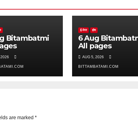
म
ई-पेपर
होम
batmi
6 Aug Bitambatmi
pages
All pages
 2026
AUG 5, 2026
BATAMI.COM
BITTAMBATAMI.COM
elds are marked
*