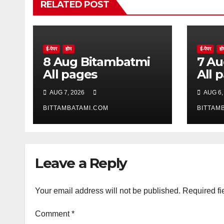
RELATED POST
ई-पेपर
होम
ई-पेपर
हो
8 Aug Bitambatmi
7 Aug Bitam
All pages
All 
AUG 7, 2026
AUG 6,
BITTAMBATAMI.COM
BITTAM
Leave a Reply
Your email address will not be published.
Required fi
Comment
*