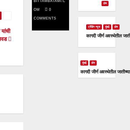
BITTAMBATAMI.C
दिवशीही
होम
OM
0
राष्ट्रवादी
COMMENTS
काँग्रेस
ट्रेंडिंग न्यूज
मुंबई
होम
 यांची
कागदी जीर्ण अवस्थेतील जात
आक्रमक
िवड
मुंबई
होम
कागदी जीर्ण अवस्थेतील जातीच्य