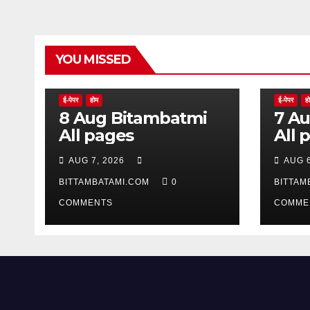
YOU MISSED
ई-पेपर
होम
ई-पेपर
ह
8 Aug Bitambatmi
7 Aug Bitam
All pages
All 
AUG 7, 2026
AUG 6
BITTAMBATAMI.COM
0
BITTAM
COMMENTS
COMME