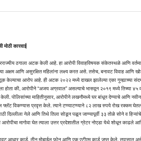
ेची मोठी कारवाई
ा आंतरराज्यीय ठगाला अटक केली आहे. हा आरोपी विवाहविषयक संकेतस्थळे आणि वर्तमा
ष्ट्या अक्षम आणि असुरक्षित महिलांना लक्ष्य करत असे. तसेच, बनावट विवाह आणि ख
क केल्याचा आरोप आहे. ही अटक २०२२ मध्ये दाखल झालेल्या एका गुन्ह्याच्या संदर
ा होता की, आरोपीने “अजय अग्रवाल” असल्याचे भासवून २०१९ मध्ये तिच्या ४५ वर्
ली. पोलिसांच्या माहितीनुसार, आरोपीने लखनौमध्ये घर बांधून देण्याचे आणि नवीन
 फ्लॅट विकण्यास प्रवृत्त केले. त्याने टप्प्याटप्प्याने ८२ लाख रुपये रोख रक्कम घेत
दिल्लीला नेले आणि तिथे तिला सोडून पळून जाण्यापूर्वी ३३ तोळे सोने व हिऱ्यांचे
नी आरोपीचा मागोवा घेत त्याला उत्तर प्रदेशातील ग्रेटर नोएडा येथे शोधून काढले 
 बनावट आधार कार्ड, तीन मोबाईल फोन आणि एक एटीएम कार्ड जप्त केले. तपासात असे