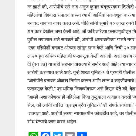
न्न झाले की, आरोपीचे खरे नाव अनुज कुमार चंद्रप्रकाश त्रिवेदी
महिलांचा विश्वास संपादन करून त्यांची आर्थिक फसवणूक करण्य
बनावट नावांचा वापर करत असे. पोलिसांनी सुमारे २० लाख रुप
X१ कार देखील जप्त केली आहे, जी कथितरित्या फसवणुकीतून मिळ
पुढील तपासात असे समजले की, आरोपी अमरावतीच्या गाडगे नगर पो
एका महिलेशी बनावट ओळख सांगून लग्न केले आणि तिची २५ लाख 
ल २५ हून अधिक महिलांची फसवणूक केली असावी, असा संशय अधिक
दी (वय २७) याचाही सहभाग असल्याचे समोर आले आहे; त्याच्याव
आरोपी करण्यात आले आहे. गुन्हे शाखा युनिट-१ चे प्रभारी पोलीस न
“आरोपीने बनावट ओळख निर्माण करून आणि लग्न व सहजीवनाचे आश्वा
फसवणूक केली.” प्राथमिक निष्कर्षांवरून असे दिसून येते की, 
“आम्ही अशा कोणत्याही महिलेला किंवा कुटुंबाला आवाहन करतो ज्यांची
सेल, की त्यांनी त्वरित ‘क्राइम ब्रँच युनिट-१’ शी संपर्क साधावा
शक्यता आहे. आरोपी सध्या न्यायालयीन कोठडीत आहे, तर पोलीस 
शोध घेण्याचे काम करत आहेत.