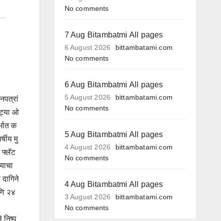
No comments
7 Aug Bitambatmi All pages
6 August 2026
bittambatami.com
No comments
6 Aug Bitambatmi All pages
5 August 2026
bittambatami.com
नपत्रां
No comments
ोट्या ओ
्भात क
5 Aug Bitambatmi All pages
षीय मु
4 August 2026
bittambatami.com
 फ्लॅट
No comments
ल्याचा
 दागिने
4 Aug Bitambatmi All pages
आणि २४
3 August 2026
bittambatami.com
No comments
 निष्प