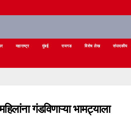
घर
महाराष्ट्र
मुंबई
रायगड
विशेष लेख
संपादकीय
हिलांना गंडविणाऱ्या भामट्याला