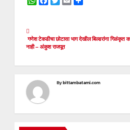
W
F
T
E
S
h
a
wi
m
h
at
c
tt
ail
ar
s
e
er
e
Post
A
b
गणेश टेकडीचा छोटासा भाग देखील बिल्डरांना गिळंकृत क
navigation
p
o
नाही – अंकुश राजपूत
p
o
k
By
bittambatami.com