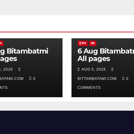
ोम
ई-पेपर
होम
batmi
6 Aug Bitambatmi
pages
All pages
, 2026
AUG 5, 2026
BATAMI.COM
0
BITTAMBATAMI.COM
0
NTS
COMMENTS