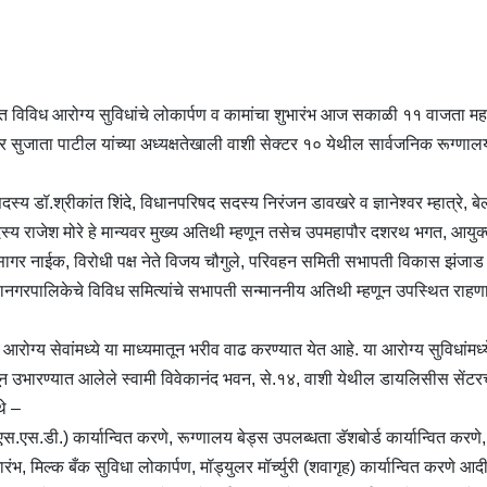
त विविध आरोग्य सुविधांचे लोकार्पण व कामांचा शुभारंभ आज सकाळी ११ वाजता महार
ापौर सुजाता पाटील यांच्या अध्यक्षतेखाली वाशी सेक्टर १० येथील सार्वजनिक रूग्णाल
य डॉ.श्रीकांत शिंदे, विधानपरिषद सदस्य निरंजन डावखरे व ज्ञानेश्वर म्हात्रे, बे
स्य राजेश मोरे हे मान्यवर मुख्य अतिथी म्हणून तसेच उपमहापौर दशरथ भगत, आयुक्
ागर नाईक, विरोधी पक्ष नेते विजय चौगुले, परिवहन समिती सभापती विकास झंजाड ह
हानगरपालिकेचे विविध समित्यांचे सभापती सन्माननीय अतिथी म्हणून उपस्थित राहण
 आरोग्य सेवांमध्ये या माध्यमातून भरीव वाढ करण्यात येत आहे. या आरोग्य सुविधांमध्
 उभारण्यात आलेले स्वामी विवेकानंद भवन, से.१४, वाशी येथील डायलिसीस सेंटर
थे –
स.एस.डी.) कार्यान्वित करणे, रूग्णालय बेड्स उपलब्धता डॅशबोर्ड कार्यान्वित करणे
, मिल्क बँक सुविधा लोकार्पण, मॉड्युलर मॉर्च्युरी (शवागृह) कार्यान्वित करणे आदी