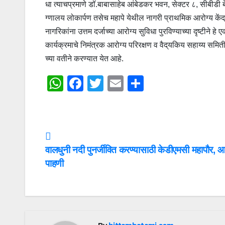
धा त्याचप्रमाणे डॉ.बाबासाहेब आंबेडकर भवन, सेक्टर ८, सीबीडी
ग्णालय लोकार्पण तसेच महापे येथील नागरी प्राथमिक आरोग्य केंद
नागरिकांना उत्तम दर्जाच्या आरोग्य सुविधा पुरविण्याच्या दृष्टीने
कार्यक्रमाचे निमंत्रक आरोग्य परिरक्षण व वैद्‌यकिय सहाय्य 
च्या वतीने करण्यात येत आहे.
W
F
T
E
S
h
a
wi
m
h
at
c
tt
ail
ar
s
e
er
e
Post
A
b
वालधुनी नदी पुनर्जीवित करण्यासाठी केडीएमसी महापौर, आ
navigation
p
o
पाहणी
p
o
k