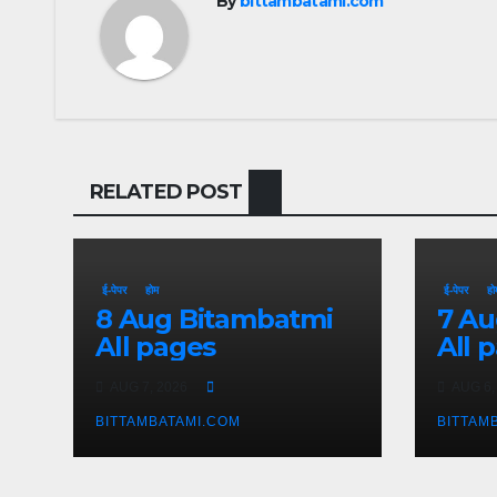
By
bittambatami.com
RELATED POST
ई-पेपर
होम
ई-पेपर
हो
8 Aug Bitambatmi
7 Aug Bitam
All pages
All 
AUG 7, 2026
AUG 6,
BITTAMBATAMI.COM
BITTAM