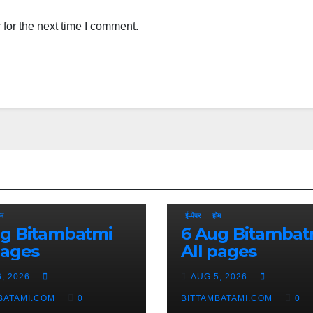
for the next time I comment.
ोम
ई-पेपर
होम
batmi
6 Aug Bitambatmi
pages
All pages
, 2026
AUG 5, 2026
BATAMI.COM
0
BITTAMBATAMI.COM
0