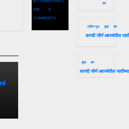
BITTAMBATAMI.C
दिवशीही
होम
OM
0
राष्ट्रवादी
COMMENTS
काँग्रेस
ट्रेंडिंग न्यूज
मुंबई
होम
कागदी जीर्ण अवस्थेतील जात
आक्रमक
मुंबई
होम
कागदी जीर्ण अवस्थेतील जातीच्य