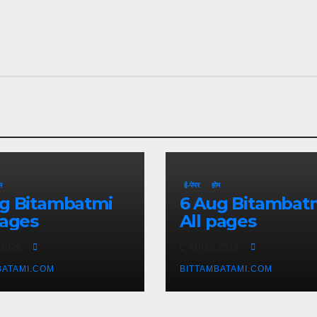
म
ई-पेपर
होम
batmi
6 Aug Bitambatmi
pages
All pages
 2026
AUG 5, 2026
BATAMI.COM
BITTAMBATAMI.COM