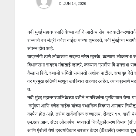
JUN 14, 2026
नवी मुंबई महानगरपालिकेच्या वतीने आरोग्य सेवा बळकटीकरणांतर्ग
राज्याचे वन मंत्री गणेश नाईक यांच्या शुभहस्ते, नवी मुंबईच्या मह
संपन्न होत आहे.
याप्रसंगी ठाणे लोकसभा सदस्य नरेश म्हस्के, कल्याण लोकसभा सदस्
विधानसभा सदस्य मंदाताई म्हात्रे, कल्याण ग्रामीण विधानसभा सद
कैलास शिंदे, स्थायी समिती सभापती अशोक पाटील, सभागृह नेते स
वर प्रमुख अतिथी म्हणून उपस्थित राहणार आहेत. त्याचप्रमाणे म
त.
नवी मुंबई महानगरपालिकेच्या वतीने नागरिकांना पुरविण्यात येणा-या
नमुंमपा आणि गणेश नाईक यांच्या स्थानिक विकास आमदार निधीतून
कार्पण होत आहे. तसेच सार्वजनिक रूग्णालय, सेक्टर १०, वाशी ये
एम.आर.आय. सेंटर लोकार्पण, मध्यवर्ती निर्जंतुकीकरण विभाग (सी.ए
आणि ऐरोली येथे ह्रदयविकार उपचार केंद्र (कॅथलॅब) कामाचा शुभारंभ