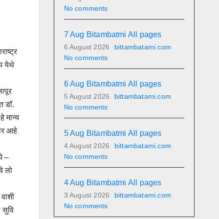
No comments
7 Aug Bitambatmi All pages
6 August 2026
bittambatami.com
ाष्ट्र
No comments
य येथे
6 Aug Bitambatmi All pages
लापूर
5 August 2026
bittambatami.com
त डॉ.
No comments
े मान्य
ार आहे
5 Aug Bitambatmi All pages
4 August 2026
bittambatami.com
No comments
ये –
चे लो
4 Aug Bitambatmi All pages
3 August 2026
bittambatami.com
, वाशी
No comments
 सुवि