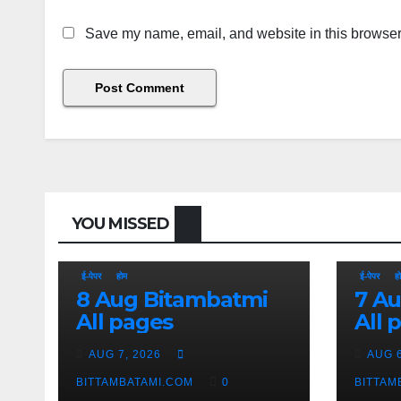
Save my name, email, and website in this browser 
YOU MISSED
ई-पेपर
होम
ई-पेपर
ह
8 Aug Bitambatmi
7 Aug Bitam
All pages
All 
AUG 7, 2026
AUG 6
BITTAMBATAMI.COM
0
BITTAM