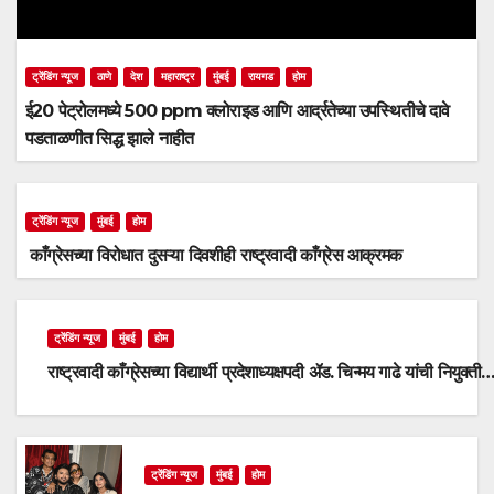
ट्रेंडिंग न्यूज
ठाणे
देश
महाराष्ट्र
मुंबई
रायगड
होम
ई20 पेट्रोलमध्ये 500 ppm क्लोराइड आणि आर्द्रतेच्या उपस्थितीचे दावे
पडताळणीत सिद्ध झाले नाहीत
ट्रेंडिंग न्यूज
मुंबई
होम
काँग्रेसच्या विरोधात दुसऱ्या दिवशीही राष्ट्रवादी काँग्रेस आक्रमक
ट्रेंडिंग न्यूज
मुंबई
होम
राष्ट्रवादी काँग्रेसच्या विद्यार्थी प्रदेशाध्यक्षपदी ॲड. चिन्मय गाढे यांची नियुक्ती
ट्रेंडिंग न्यूज
मुंबई
होम