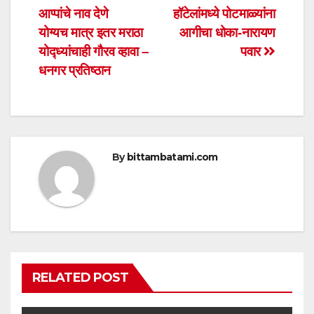
A
b
आप्पांचे नाव देणे
हॉटेलांमध्ये पोटमाळ्यांना
navigation
p
o
योग्यच मात्र इतर मराठा
आगीचा धोका-नारायण
p
o
योद्ध्यांचाही गौरव व्हावा –
पवार
धनगर प्रतिष्ठान
k
By
bittambatami.com
RELATED POST