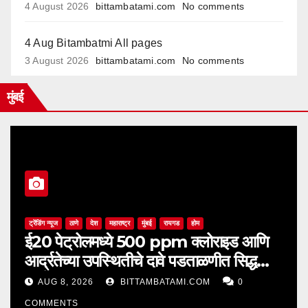
4 August 2026
bittambatami.com
No comments
4 Aug Bitambatmi All pages
3 August 2026
bittambatami.com
No comments
मुंबई
ट्रेंडिंग न्यूज
ठाणे
देश
महाराष्ट्र
मुंबई
रायगड
होम
ई20 पेट्रोलमध्ये 500 ppm क्लोराइड आणि
आर्द्रतेच्या उपस्थितीचे दावे पडताळणीत सिद्ध
झाले नाहीत
AUG 8, 2026
BITTAMBATAMI.COM
0
COMMENTS