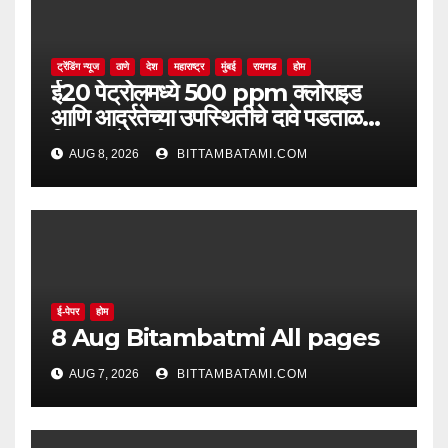
ट्रेंडिंग न्यूज
ठाणे
देश
महाराष्ट्र
मुंबई
रायगड
होम
ई20 पेट्रोलमध्ये 500 ppm क्लोराइड
आणि आर्द्रतेच्या उपस्थितीचे दावे पडताळणीत
सिद्ध झाले नाहीत
AUG 8, 2026
BITTAMBATAMI.COM
ई-पेपर
होम
8 Aug Bitambatmi All pages
AUG 7, 2026
BITTAMBATAMI.COM