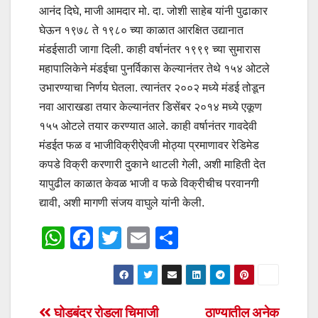
आनंद दिघे, माजी आमदार मो. दा. जोशी साहेब यांनी पुढाकार
घेऊन १९७८ ते १९८० च्या काळात आरक्षित उद्यानात
मंडईसाठी जागा दिली. काही वर्षानंतर १९९९ च्या सुमारास
महापालिकेने मंडईचा पुनर्विकास केल्यानंतर तेथे १५४ ओटले
उभारण्याचा निर्णय घेतला. त्यानंतर २००२ मध्ये मंडई तोडून
नवा आराखडा तयार केल्यानंतर डिसेंबर २०१४ मध्ये एकूण
१५५ ओटले तयार करण्यात आले. काही वर्षानंतर गावदेवी
मंडईत फळ व भाजीविक्रीऐवजी मोठ्या प्रमाणावर रेडिमेड
कपडे विक्री करणारी दुकाने थाटली गेली, अशी माहिती देत
यापुढील काळात केवळ भाजी व फळे विक्रीचीच परवानगी
द्यावी, अशी मागणी संजय वाघुले यांनी केली.
W
F
T
E
S
h
a
wi
m
h
at
c
tt
ail
ar
s
e
er
e
Post
घोडबंदर रोडला चिमाजी
ठाण्यातील अनेक