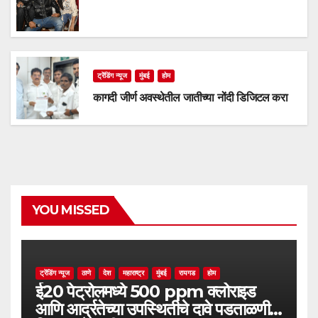
ट्रेंडिंग न्यूज
मुंबई
होम
कागदी जीर्ण अवस्थेतील जातीच्या नोंदी डिजिटल करा
YOU MISSED
ट्रेंडिंग न्यूज
ठाणे
देश
महाराष्ट्र
मुंबई
रायगड
होम
ई20 पेट्रोलमध्ये 500 ppm क्लोराइड
आणि आर्द्रतेच्या उपस्थितीचे दावे पडताळणीत