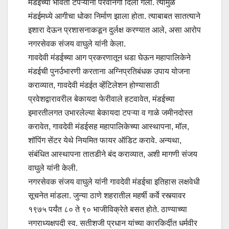
मंडईच्या भोवती टपऱ्यांना परवानगी दिली गेली. त्यामुळे
मंडईमध्ये आगीचा धोका निर्माण झाला होता. त्याबाबत सातत्याने
इशारा देऊन प्रशासनाकडून दुर्लक्ष करण्यात आले, असा आरोप
नगरसेवक संजय वाघुले यांनी केला.
गावदेवी मंडईच्या आग प्रकरणातून धडा घेऊन महापालिकेने
मंडईची पुनर्उभारणी करताना अग्निप्रतिबंधक उपाय योजना
कराव्यात, गावदेवी मंडईत व्हेंटिलेशन होण्यासाठी
प्रवेशद्वारावरील बेकायदा फेरीवाले हटवावेत, मंडईच्या
इमारतीलगत उभारलेल्या बेकायदा टपऱ्या व गाळे जमीनदोस्त
करावेत, गावदेवी मंडईसह महापालिकेच्या आस्थापना, मॉल,
शॉपिंग सेंटर येथे नियमित फायर ऑडिट करावे. अन्यथा,
संबंधित आस्थापना तातडीने बंद कराव्यात, अशी मागणी संजय
वाघुले यांनी केली.
नगरसेवक संजय वाघुले यांनी गावदेवी मंडईचा इतिहास लक्षवेधी
सूचनेत मांडला. जुन्या ठाणे शहरातील महर्षी कर्वे रस्त्यावर
१९७५ पर्यंत ८० ते ९० भाजीविक्रेते बसत होते. ठाण्याच्या
नगराध्यक्षपदी स्व. सतीशजी प्रधान यांच्या कारकि‍र्दीत धर्मवीर