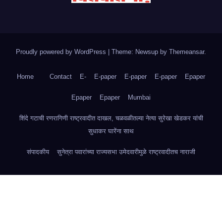
Proudly powered by WordPress
|
Theme: Newsup by
Themeansar
.
Home
Contact
E-
E-paper
E-paper
E-paper
Epaper
Epaper
Epaper
Mumbai
शिंदे गटाची रणरागिणी राष्ट्रवादीत दाखल, चळवळीतल्या नेत्या सुरेखा खेडकर यांची
सुधाकर घारेंना साथ
संपादकीय
सुनेत्रा पवारांच्या राज्यसभा उमेदवारीमुळे राष्ट्रवादीतच नाराजी