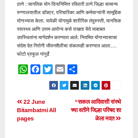
ठाणे : जागतिक योग दिनानिमित्त रविवारी ठाणे जिल्हा सामान्य
रुग्णालयातील डॉक्टर, परिचारिका आणि कर्मचाऱ्यांनी सामूहिक
योगाभ्यास केला. यावेळी योगामुळे शारीरिक तंदुरुस्ती, मानसिक
स्वास्थ्य आणि उत्तम आरोग्य कसे राखता येते याबाबत
उपस्थितांना मार्गदर्शन करण्यात आले. नियमित योगाभ्यासाचा
संदेश देत निरोगी जीवनशैलीचा संकल्पही करण्यात आला….
फोटो प्रफुल गांगुर्डे
W
F
T
E
S
h
a
wi
m
h
at
c
tt
ail
ar
s
e
er
e
Post
22 June
“सकल आदिवासी संस्थे
A
b
Bitambatmi All
च्या वतीने जिल्हा परिषद शा
navigation
p
o
pages
ळेला मदत
p
o