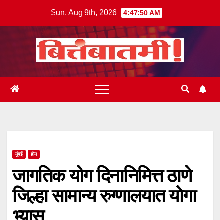
Skip
Sun. Aug 9th, 2026
4:47:51 AM
to
content
मुंबई
होम
जागतिक योग दिनानिमित्त ठाणे
जिल्हा सामान्य रुग्णालयात योगा
भ्यास