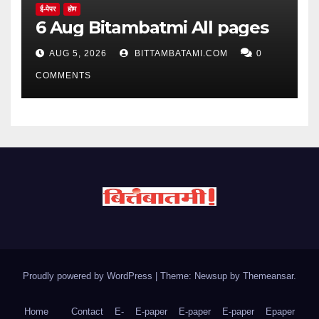
ई-पेपर
होम
6 Aug Bitambatmi All pages
AUG 5, 2026
BITTAMBATAMI.COM
0
COMMENTS
Proudly powered by WordPress
|
Theme: Newsup by
Themeansar
.
Home
Contact
E-
E-paper
E-paper
E-paper
Epaper