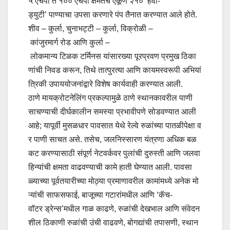
५ एचपी ते १०० एचपी क्षमतेचे एकूण २१० ‘हेवी-
ड्युटी’ पाण्याचा उपसा करणारे पंप तैनात करण्यात आले होते.
शीव – कुर्ला, चुनाभट्टी – कुर्ला, विक्रोळी –
कांजुरमार्ग रोड आणि कुर्ला –
लोकमान्य टिळक टर्मिनस यांसारख्या पूरप्रवण प्रमुख ठिका
णांची निवड करून, तिथे तात्पुरत्या आणि कायमस्वरूपी अभियां
त्रिकी उपाययोजनांद्वारे विशेष कार्यवाही करण्यात आली.
ठाणे मायक्रोटनेलिंग प्रकल्पामुळे ठाणे स्थानकावरील पाणी
साचण्याची दीर्घकालीन समस्या प्रभावीपणे सोडवण्यात आली
आहे; यापूर्वी मुसळधार पावसात येथे रेल्वे रुळांच्या पातळीपेक्षा व
र पाणी साचत असे. तसेच, जलनिस्सारण यंत्रणा अधिक बळ
कट करण्यासाठी संपूर्ण नेटवर्कवर पुलांची दुरुस्ती आणि जलवा
हिन्यांची क्षमता वाढवण्याची कामे हाती घेण्यात आली. पावसा
ळ्याच्या पूर्वतयारीच्या मोठ्या प्रमाणावरील कामांमध्ये अनेक मो
ऱ्यांची साफसफाई, बाजूच्या गटारांमधील आणि ‘कॅच-
वॉटर ड्रेन्स’मधील गाळ काढणे, रुळांची देखभाल आणि संवेदन
शील ठिकाणी रुळांची उंची वाढवणे, बोगद्यांची तपासणी, स्थान