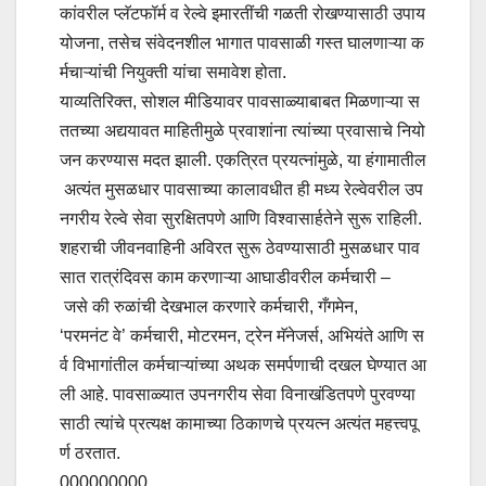
कांवरील प्लॅटफॉर्म व रेल्वे इमारतींची गळती रोखण्यासाठी उपाय
योजना, तसेच संवेदनशील भागात पावसाळी गस्त घालणाऱ्या क
र्मचाऱ्यांची नियुक्ती यांचा समावेश होता.
याव्यतिरिक्त, सोशल मीडियावर पावसाळ्याबाबत मिळणाऱ्या स
ततच्या अद्ययावत माहितीमुळे प्रवाशांना त्यांच्या प्रवासाचे नियो
जन करण्यास मदत झाली. एकत्रित प्रयत्नांमुळे, या हंगामातील
अत्यंत मुसळधार पावसाच्या कालावधीत ही मध्य रेल्वेवरील उप
नगरीय रेल्वे सेवा सुरक्षितपणे आणि विश्वासार्हतेने सुरू राहिली.
शहराची जीवनवाहिनी अविरत सुरू ठेवण्यासाठी मुसळधार पाव
सात रात्रंदिवस काम करणाऱ्या आघाडीवरील कर्मचारी –
जसे की रुळांची देखभाल करणारे कर्मचारी, गँगमेन,
‘परमनंट वे’ कर्मचारी, मोटरमन, ट्रेन मॅनेजर्स, अभियंते आणि स
र्व विभागांतील कर्मचाऱ्यांच्या अथक समर्पणाची दखल घेण्यात आ
ली आहे. पावसाळ्यात उपनगरीय सेवा विनाखंडितपणे पुरवण्या
साठी त्यांचे प्रत्यक्ष कामाच्या ठिकाणचे प्रयत्न अत्यंत महत्त्वपू
र्ण ठरतात.
000000000