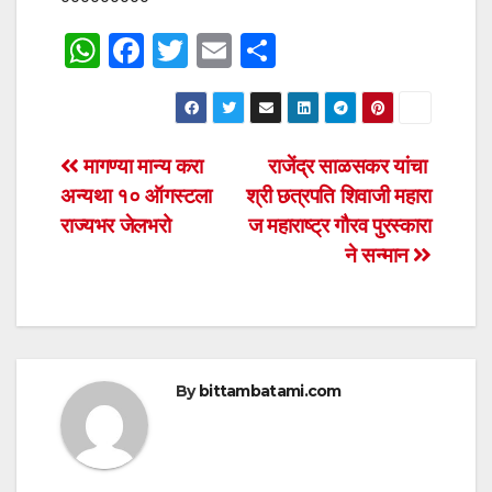
W
F
T
E
S
h
a
wi
m
h
at
c
tt
ail
ar
s
e
er
e
Post
मागण्या मान्य करा
राजेंद्र साळसकर यांचा
A
b
अन्यथा १० ऑगस्टला
श्री छत्रपति शिवाजी महारा
navigation
p
o
राज्यभर जेलभरो
ज महाराष्ट्र गौरव पुरस्कारा
p
o
ने सन्मान
k
By
bittambatami.com