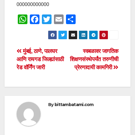
000000000000
W
F
T
E
S
h
a
wi
m
h
at
c
tt
ail
ar
s
e
er
e
Post
मुंबई, ठाणे, पालघर
स्वबळावर जागतिक
A
b
आणि रायगड जिल्ह्यांसाठी
शिक्षणसंस्थेपर्यंत तरुणीची
navigation
p
o
रेड वॉर्निंग जारी
प्रेरणादायी कामगिरी
p
o
k
By
bittambatami.com