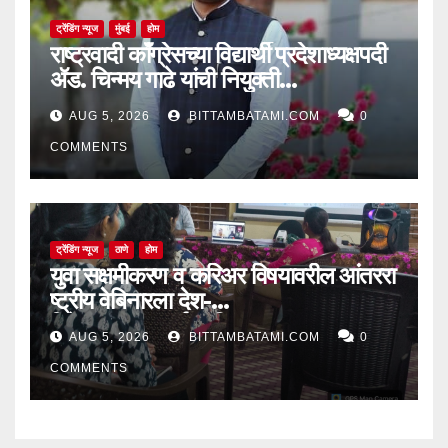
ट्रेंडिंग न्यूज
मुंबई
होम
राष्ट्रवादी काँग्रेसच्या विद्यार्थी प्रदेशाध्यक्षपदी
ॲड. चिन्मय गाढे यांची नियुक्ती…
AUG 5, 2026
BITTAMBATAMI.COM
0
COMMENTS
ट्रेंडिंग न्यूज
ठाणे
होम
युवा सक्षमीकरण व करिअर विषयावरील आंतररा
ष्ट्रीय वेबिनारला देश-
विदेशातून उत्स्फूर्त प्रतिसाद
AUG 5, 2026
BITTAMBATAMI.COM
0
COMMENTS