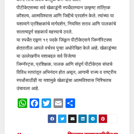
पीटीकेएसच्या सर्व खेळाडूंनी स्पर्धेदरम्यान उत्कृष्ट तांत्रिक
कौशल्य, आत्मविश्वास आणि जिद्दीचे प्रदर्शन केले. त्यांच्या या
यशामागे प्रशिक्षकांचे मार्गदर्शन, नियमित सराव आणि पालकांचे
सातत्यपूर्ण सहकार्य महत्त्वाचे ठरले.
या स्पर्धेत एकूण १९ पदके जिंकून पीटीकेएसने जिम्नॅस्टिक्स
क्षेत्रातील आपले वर्चस्व पुन्हा अधोरेखित केले आहे. खेळाडूंच्या
या उल्लेखनीय यशाबद्दल सर्व विजेत्या
जिम्नॅस्ट्स, प्रशिक्षक, पालक आणि संपूर्ण पीटीकेएस संघाचे
विविध स्तरांतून अभिनंदन होत असून, आगामी राज्य व राष्ट्रीय
स्पर्धांसाठीही या यशामुळे खेळाडूंचा आत्मविश्वास निश्चितच
उंचावला आहे.
W
F
T
E
S
h
a
wi
m
h
at
c
tt
ail
ar
s
e
er
e