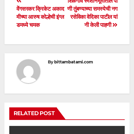
Post
शिळगाव स्मशानभूमीतील पा
A
b
वेंगसरकर क्रिकेट अकाद
णी तुंबण्याच्या समस्येची नग
navigation
p
o
मीच्या आरुष कोल्हेची इंग्ल
रसेविका वेदिका पाटील यां
p
o
डमध्ये चमक
नी केली पाहणी
k
By
bittambatami.com
RELATED POST