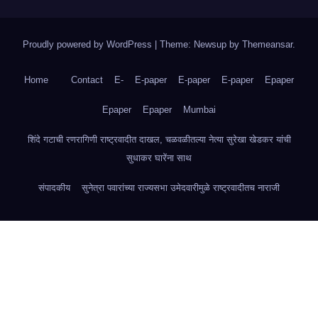
Proudly powered by WordPress
|
Theme: Newsup by
Themeansar
.
Home
Contact
E-
E-paper
E-paper
E-paper
Epaper
Epaper
Epaper
Mumbai
शिंदे गटाची रणरागिणी राष्ट्रवादीत दाखल, चळवळीतल्या नेत्या सुरेखा खेडकर यांची
सुधाकर घारेंना साथ
संपादकीय
सुनेत्रा पवारांच्या राज्यसभा उमेदवारीमुळे राष्ट्रवादीतच नाराजी