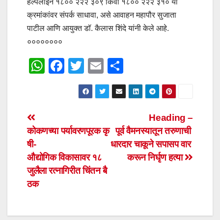
हेल्पलाइन १८०० २२२ ३०९ किंवा १८०० २२२ ३१० या
क्रमांकांवर संपर्क साधावा, असे आवाहन महापौर सुजाता
पाटील आणि आयुक्त डॉ. कैलास शिंदे यांनी केले आहे.
००००००००
W
F
T
E
S
h
a
wi
m
h
at
c
tt
ail
ar
s
e
er
e
Post
Heading –
A
b
कोकणच्या पर्यावरणपूरक कृ
पूर्व वैमनस्यातून तरुणाची
navigation
p
o
षी-
धारदार चाकूने सपासप वार
p
o
औद्योगिक विकासावर १८
करून निर्घृण हत्या
जुलैला रत्नागिरीत चिंतन बै
k
ठक