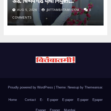
ॲड. चिन्मय गाढे यांची नियुक्ती…
AUG 5, 2026
BITTAMBATAMI.COM
0
COMMENTS
Proudly powered by WordPress
|
Theme: Newsup by
Themeansar
.
Home
Contact
E-
E-paper
E-paper
E-paper
Epaper
Epaper
Epaper
Mumbai