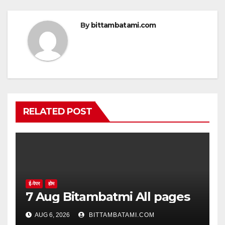
By
bittambatami.com
RELATED POST
ई-पेपर
होम
7 Aug Bitambatmi All pages
AUG 6, 2026
BITTAMBATAMI.COM