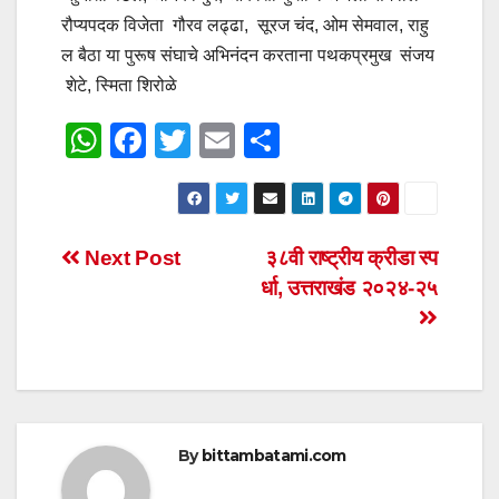
रौप्यपदक विजेता गौरव लढ्ढा, सूरज चंद, ओम सेमवाल, राहु
ल बैठा या पुरूष संघाचे अभिनंदन करताना पथकप्रमुख संजय
शेटे, स्मिता शिरोळे
W
F
T
E
S
h
a
wi
m
h
at
c
tt
ail
ar
s
e
er
e
Post
Next Post
३८वी राष्ट्रीय क्रीडा स्प
A
b
र्धा, उत्तराखंड २०२४-२५
navigation
p
o
p
o
k
By
bittambatami.com