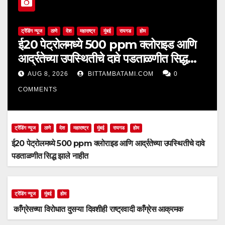
ट्रेंडिंग न्यूज
ठाणे
देश
महाराष्ट्र
मुंबई
रायगड
होम
ई20 पेट्रोलमध्ये 500 ppm क्लोराइड आणि
आर्द्रतेच्या उपस्थितीचे दावे पडताळणीत सिद्ध
झाले नाहीत
AUG 8, 2026
BITTAMBATAMI.COM
0
COMMENTS
ट्रेंडिंग न्यूज
ठाणे
देश
महाराष्ट्र
मुंबई
रायगड
होम
ई20 पेट्रोलमध्ये 500 ppm क्लोराइड आणि आर्द्रतेच्या उपस्थितीचे दावे
पडताळणीत सिद्ध झाले नाहीत
ट्रेंडिंग न्यूज
मुंबई
होम
काँग्रेसच्या विरोधात दुसऱ्या दिवशीही राष्ट्रवादी काँग्रेस आक्रमक