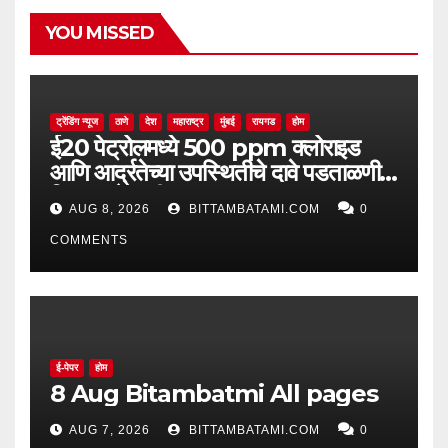
YOU MISSED
ट्रेंडिंग न्यूज
ठाणे
देश
महाराष्ट्र
मुंबई
रायगड
होम
ई20 पेट्रोलमध्ये 500 ppm क्लोराइड
आणि आर्द्रतेच्या उपस्थितीचे दावे पडताळणीत
सिद्ध झाले नाहीत
AUG 8, 2026
BITTAMBATAMI.COM
0
COMMENTS
ई-पेपर
होम
8 Aug Bitambatmi All pages
AUG 7, 2026
BITTAMBATAMI.COM
0