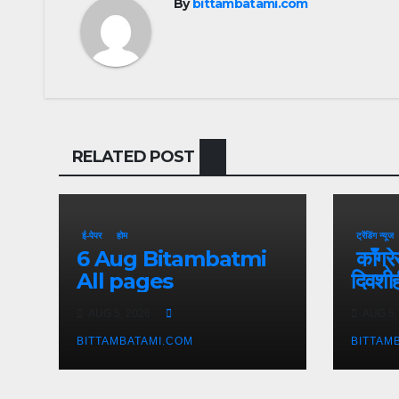
By
bittambatami.com
RELATED POST
ई-पेपर
होम
ट्रेंडिंग न्यूज
6 Aug Bitambatmi
काँग्रे
All pages
दिवशीही
आक्र
AUG 5, 2026
AUG 5,
BITTAMBATAMI.COM
BITTAM