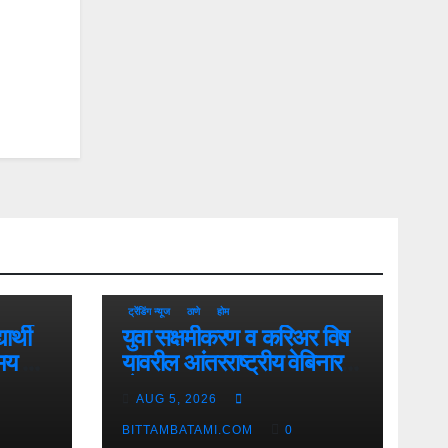
ट्रेंडिंग न्यूज
ठाणे
होम
यार्थी
युवा सक्षमीकरण व करिअर विष
मय गाढे
यावरील आंतरराष्ट्रीय वेबिनारला
देश-
AUG 5, 2026
विदेशातून उत्स्फूर्त प्रतिसाद
BITTAMBATAMI.COM
0