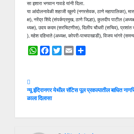
सा इशारा भगवान गावडे यांनी दिला.
या आंदोलनावेळी शहाजी खुस्पे (नगरसेवक, ठाणे महापालिका), म
क्ष), नरेंद्र शिंदे (संपर्कप्रमुख, ठाणे जिल्हा), कुलदीप पाटील (अ
ध्यक्ष), उदय कदम (सरचिटणीस), दिलीप चौधरी (सचिव), प्रशांत सा
), महेश दहिभाते (अध्यक्ष, कोपरी-पाचपाखाडी), विजय भांगरे (सम
W
F
T
E
S
h
a
wi
m
h
at
c
tt
ail
ar
s
e
er
e
Post
A
b
न्यू इंदिरानगर येथील सॅटिस पूल प्रकल्पातील बाधित नागरि
navigation
p
o
ळाला दिलासा
p
o
k