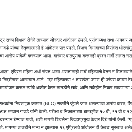
र राज्य शिक्षक सेनेने ठाण्यात जोरदार आंदोलन छेडले. प्रांताध्यक्ष तथा आमदार ज
गावडे यांच्या नेतृत्वाखाली हे आंदोलन पार पडले. शिक्षण विभागाच्या विसंगत धोरणांमु
आरोप यावेळी करण्यात आला. वारंवार पाठपुरावा करूनही प्रश्न मार्गी लागत नसल
ात आला. एप्रिल महिना अर्धा संपत आला असतानाही मार्च महिन्याचे वेतन न मिळाल्याने
 निदर्शनास आणण्यात आले. ‘दर महिन्याच्या १ तारखेला पगार’ ही परंपरा कायम ठे
समायोजन करून त्यांचे थकीत वेतन तातडीने द्यावे, आणि तर्कहीन निकष लावणाऱ्या
ून शिक्षकांना निवडणूक कामात (BLO) सक्तीने जुंपले जात असल्याचा आरोप करत, शिक
्यक्ष भगवान गावडे यांनी केली. परीक्षा व निकालाच्या धामधुमीत १० वी, ११ वी व १२
दरम्यान घेण्यात यावी, अशी मागणी शिवसेना जिल्हाप्रमुख केदार दिघे यांनी केली. “
 आहे. मागण्या तातडीने मान्य न झाल्यास १६ एप्रिलचे आंदोलन ही केवळ सुरुवात अस