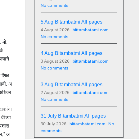
No comments
5 Aug Bitambatmi All pages
4 August 2026
bittambatami.com
No comments
. मो.
ळे
4 Aug Bitambatmi All pages
्याने
3 August 2026
bittambatami.com
No comments
 शिक्ष
वावी, अ
3 Aug Bitambatmi All pages
 अधिका
2 August 2026
bittambatami.com
No comments
्षकांना
31 July Bitambatmi All pages
 वीच्या
30 July 2026
bittambatami.com
No
प्रशास
comments
ेल,” अ