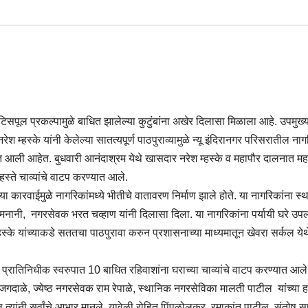
िसपूल प्रकल्पामुळे बाधित झालेल्या कुटुंबांना अखेर दिलासा मिळाला आहे. उपमुख्य
रेश म्हस्के यांनी केलेल्या सातत्यपूर्ण पाठपुराव्यामुळे न्यू इंदिरानगर परिसरातील नाग
्यात आली आहेत. बुधवारी आनंदाश्रम येथे खासदार नरेश म्हस्के व महापौर दालनात मह
स्ते चाव्यांचे वाटप करण्यात आले.
ल्या कारवाईमुळे नागरिकांमध्ये भीतीचे वातावरण निर्माण झाले होते. या नागरिकांना स
नानी, नगरसेवक भरत चव्हाण यांनी दिलासा दिला. या नागरिकांना पर्यायी घरे उप
स्के यांच्याकडे सततचा पाठपुरावा करुन प्रशासनाच्या माध्यमातून खेवरा सर्कल येथे 
ते प्रातिनिधीक स्वरुपात 10 बाधित रहिवाशांना घराच्या चाव्यांचे वाटप करण्यात आल
 जगदाळे, ज्येष्ठ नगरसेवक राम रेपाळे, स्थानिक नगरसेव‍िका मालती पाटील यांच्या ह
द्दल त्यांनी सर्वांचे आभार मानले. यावेळी रोहित पिंपळोलकर, रमाकांत पाटील, संतोष