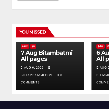
YOU MISSED
ई-पेपर
होम
ई-पेपर
ह
7 Aug Bitambatmi
6 Aug Bitam
All pages
All 
AUG 6, 2026
AUG 5
BITTAMBATAMI.COM
0
BITTAM
COMMENTS
COMME