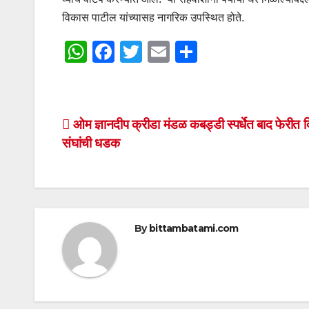
विकास पाटील यांच्यासह नागरिक उपस्थित होते.
W
F
T
E
S
h
a
wi
m
h
at
c
tt
ail
ar
s
e
er
e
Post
ओम ज्ञानदीप क्रीडा मंडळ कबड्डी स्पर्धेत बाद फेरीत द
A
b
संघांची धडक
navigation
p
o
p
o
k
By
bittambatami.com