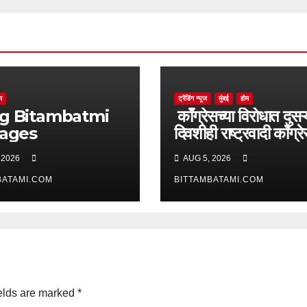
म
ट्रेंडिंग न्यूज
मुंबई
होम
batmi
काँग्रेसच्या विरोधात दुसऱ्
pages
दिवशीही राष्ट्रवादी काँग्र
आक्रमक
 2026
AUG 5, 2026
BATAMI.COM
BITTAMBATAMI.COM
elds are marked
*