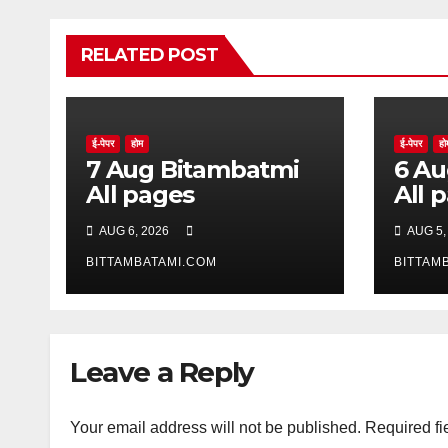
RELATED POST
ई-पेपर
होम
ई-पेपर
हो
7 Aug Bitambatmi
6 Aug Bitam
All pages
All 
AUG 6, 2026
AUG 5,
BITTAMBATAMI.COM
BITTAM
Leave a Reply
Your email address will not be published.
Required fi