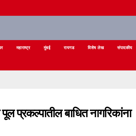
घर
महाराष्ट्र
मुंबई
रायगड
विशेष लेख
संपादकीय
स पूल प्रकल्पातील बाधित नागरिकांना