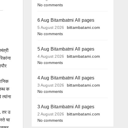
No comments
6 Aug Bitambatmi All pages
5 August 2026
bittambatami.com
No comments
5 Aug Bitambatmi All pages
मंत्री
4 August 2026
bittambatami.com
रिकांना
No comments
ापौर
4 Aug Bitambatmi All pages
्थानिक
3 August 2026
bittambatami.com
लब्ध क
No comments
त्यांना
3 Aug Bitambatmi All pages
े. तर उ
2 August 2026
bittambatami.com
स्ते चा
No comments
 सातकर,