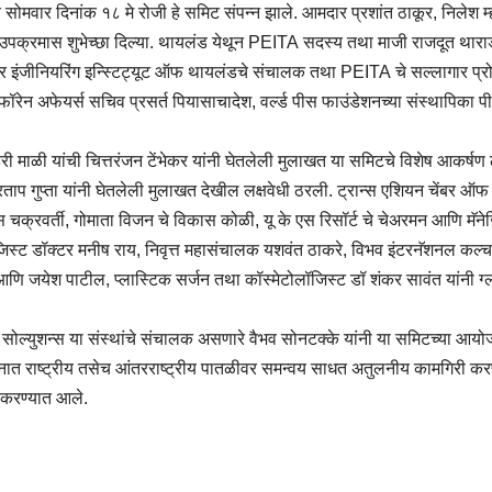
े सोमवार दिनांक १८ मे रोजी हे समिट संपन्न झाले. आमदार प्रशांत ठाकूर, निलेश म्
ा उपक्रमास शुभेच्छा दिल्या. थायलंड येथून PEITA सदस्य तथा माजी राजदूत था
 तर इंजीनियरिंग इन्स्टिट्यूट ऑफ थायलंडचे संचालक तथा PEITA चे सल्लागार प्र
ॉरेन अफेयर्स सचिव प्रसर्त पियासाचादेश, वर्ल्ड पीस फाउंडेशनच्या संस्थापिका प
 हरी माळी यांची चित्तरंजन टेंभेकर यांनी घेतलेली मुलाखत या समिटचे विशेष आकर्ष
प्रताप गुप्ता यांनी घेतलेली मुलाखत देखील लक्षवेधी ठरली. ट्रान्स एशियन चेंबर ऑफ
एस चक्रवर्ती, गोमाता विजन चे विकास कोळी, यू के एस रिसॉर्ट चे चेअरमन आणि मॅनेज
ॅटेजिस्ट डॉक्टर मनीष राय, निवृत्त महासंचालक यशवंत ठाकरे, विभव इंटरनॅशनल कल्
आणि जयेश पाटील, प्लास्टिक सर्जन तथा कॉस्मेटोलॉजिस्ट डॉ शंकर सावंत यांनी ग
िंट सोल्युशन्स या संस्थांचे संचालक असणारे वैभव सोनटक्के यांनी या समिटच्या आय
ात राष्ट्रीय तसेच आंतरराष्ट्रीय पातळीवर समन्वय साधत अतुलनीय कामगिरी कर
ित करण्यात आले.