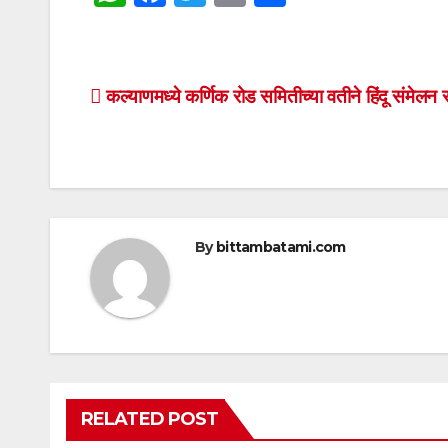
h
a
wi
m
h
at
c
tt
ail
ar
s
e
er
e
Post
कल्याणमध्ये कर्णिक रोड समितीच्या वतीने हिंदू संमेलन स
A
b
navigation
p
o
p
o
k
By
bittambatami.com
RELATED POST