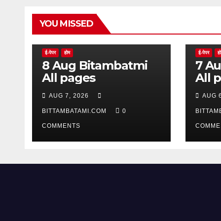
YOU MISSED
ई-पेपर
होम
ई-पेपर
ह
8 Aug Bitambatmi
7 Aug Bitam
All pages
All 
AUG 7, 2026
AUG 6
BITTAMBATAMI.COM
0
BITTAM
COMMENTS
COMME