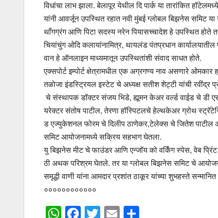
विधांचा लाभ झाला. बेलापूर येथील दि पार्क या तारांकित हॉटेलमध्य
यांनी आवर्जून उपस्थित रहात नवी मुंबई ग्लोबल बिझनेस समिट य
थाँगग्रंग आणि पिटा सदस्य नरेन पियासच्चादेश हे उपस्थित होते
चियांचुंग ओदि कलायांनामित्र, थायलंड पंतप्रधान कार्यालयातील फ
वान हे ऑनलाइन माध्यमातून उपस्थितांशी संवाद साधत होते.
एक्सपोर्ट इम्पोर्ट क्षेत्रामधील एक अग्रगण्य नाव असणारे ओमकार
तळोजा इंडस्ट्रियल इस्टेट चे अध्यक्ष सतीश शेट्टी यांची रवींद्र 
चे संस्थापक डॉक्टर संजय भिडे, ह्यूमन केअर वर्ल्ड वाईड चे डी 
यरेक्टर संतोष पाटील, तेरणा हॉस्पिटलचे हेल्थकेअर ग्रोथ स्ट्र
ड एज्युकेशनल फोरम चे दिलीप ठाणेकर,टेलेक्स चे जितेश पाटील 
समिट आयोजनामध्ये सक्रिय सहभाग घेतला.
यु बिझनेस मीट चे फाउंडर आणि एन्जॉय को वर्किंग स्पेस, वेब प्र
ठी अथक परिश्रम घेतले. तर या ग्लोबल बिझनेस समिट चे आयोजन
समृद्धी वाणी यांना आमदार प्रशांत ठाकूर यांच्या शुभहस्ते सन्मान
००००००००००००
W
F
T
E
S