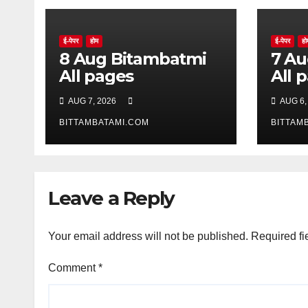
ई-पेपर
होम
ई-पेपर
हो
8 Aug Bitambatmi
7 Aug Bitam
All pages
All 
AUG 7, 2026
AUG 6,
BITTAMBATAMI.COM
BITTAM
Leave a Reply
Your email address will not be published.
Required fi
Comment
*