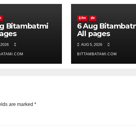
म
ई-पेपर
होम
batmi
6 Aug Bitambatmi
pages
All pages
 2026
AUG 5, 2026
BATAMI.COM
BITTAMBATAMI.COM
elds are marked
*