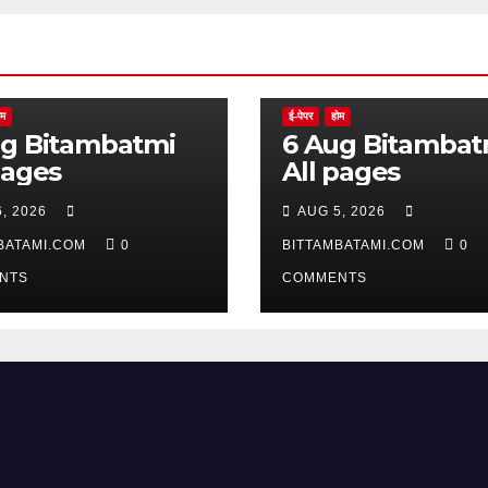
ोम
ई-पेपर
होम
batmi
6 Aug Bitambatmi
pages
All pages
, 2026
AUG 5, 2026
BATAMI.COM
0
BITTAMBATAMI.COM
0
NTS
COMMENTS