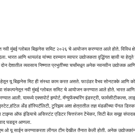
जित नवी मुंबई ग्लोबल बिझनेस समिट २०२६ चे आयोजन करण्यात आले होते. विविध क्षे
ा. भारत आणि थायलंड यांच्या दरम्यान व्यापार उद्योजकता वृद्धिंगत व्हावी या हेतूने
 देशातील व्यवसाय निष्णात प्रभुतींच्या चर्चांमधून अनेक नवनवीन उद्योजक आणि 
ा हेतून यू बिझनेस मिट ही संस्था काम करत असते. फाउंडर वैभव सोनटक्के आणि को
ी यांच्या संकल्पनेतून नवी मुंबई ग्लोबल समिट चे आयोजन करण्यात आले होते. भारत आण
ण्यात आली. यामध्ये एक्सपोर्ट इम्पोर्ट, मॅन्युफॅक्चरिंग इंडस्ट्री, फार्मसीटीकल्स, ल
स्टेट,हॉटेल अँड हॉस्पिटॅलिटी, टुरिझम अशा क्षेत्रातील तज्ञ मंडळींच्या पॅनल डिस
ि टाइम्स ऑफ इंडियाचे असिस्टंट एडिटर चित्तरंजन टेंभेकर, सिटी बेल समूह संपाद
सुसंवाद घडवून आणला.
आणि एम ओ यू साईन करण्याकरता लीगल टीम देखील तैनात केली होती. अनेक उद्योजकांन