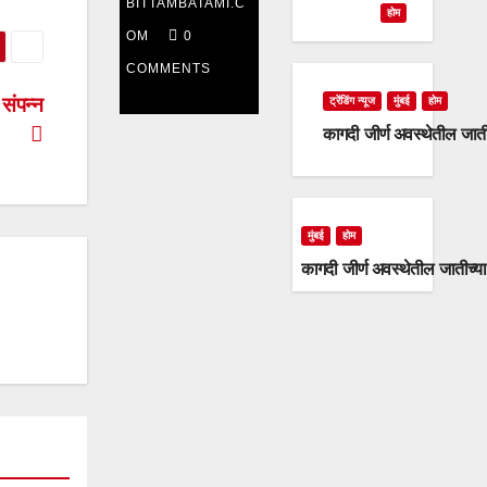
BITTAMBATAMI.C
दिवशीही
होम
OM
0
राष्ट्रवादी
COMMENTS
काँग्रेस
 संपन्न
ट्रेंडिंग न्यूज
मुंबई
होम
कागदी जीर्ण अवस्थेतील जात
आक्रमक
मुंबई
होम
कागदी जीर्ण अवस्थेतील जातीच्य