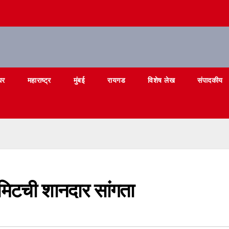
घर
महाराष्ट्र
मुंबई
रायगड
विशेष लेख
संपादकीय
समिटची शानदार सांगता