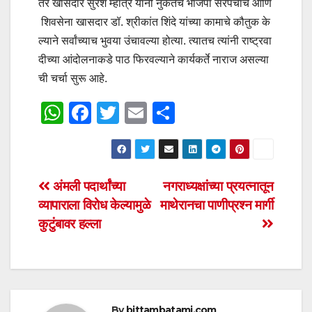
तर खासदार सुरेश म्हात्रे यांनी नुकतेच भाजपा सरपंचांचे आणि
शिवसेना खासदार डॉ. श्रीकांत शिंदे यांच्या कामाचे कौतुक के
ल्याने सर्वांच्याच भुवया उंचावल्या होत्या. त्यातच त्यांनी राष्ट्रवा
दीच्या आंदोलनाकडे पाठ फिरवल्याने कार्यकर्ते नाराज असल्या
ची चर्चा सुरू आहे.
W
F
T
E
S
h
a
wi
m
h
at
c
tt
ail
ar
s
e
er
e
Post
अंमली पदार्थांच्या
नगराध्यक्षांच्या प्रयत्नातून
A
b
व्यापाराला विरोध केल्यामुळे
माथेरानचा पाणीप्रश्न मार्गी
navigation
p
o
कुटुंबावर हल्ला
p
o
k
By
bittambatami.com