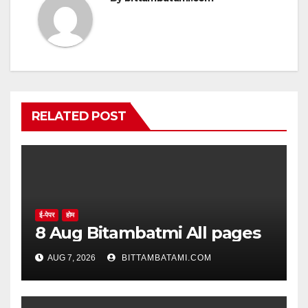
RELATED POST
ई-पेपर
होम
8 Aug Bitambatmi All pages
AUG 7, 2026
BITTAMBATAMI.COM