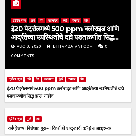
ट्रेंडिंग न्यूज
ठाणे
देश
महाराष्ट्र
मुंबई
रायगड
होम
ई20 पेट्रोलमध्ये 500 ppm क्लोराइड आणि
आर्द्रतेच्या उपस्थितीचे दावे पडताळणीत सिद्ध
झाले नाहीत
AUG 8, 2026
BITTAMBATAMI.COM
0
COMMENTS
ट्रेंडिंग न्यूज
ठाणे
देश
महाराष्ट्र
मुंबई
रायगड
होम
ई20 पेट्रोलमध्ये 500 ppm क्लोराइड आणि आर्द्रतेच्या उपस्थितीचे दावे
पडताळणीत सिद्ध झाले नाहीत
ट्रेंडिंग न्यूज
मुंबई
होम
काँग्रेसच्या विरोधात दुसऱ्या दिवशीही राष्ट्रवादी काँग्रेस आक्रमक