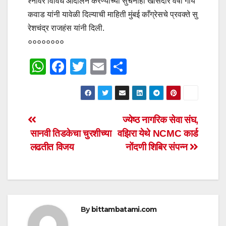
श्नावर विविध आंदोलने करण्याच्या सुचनाही खासदार वर्षा गाय
कवाड यांनी यावेळी दिल्याची माहिती मुंबई काँग्रेसचे प्रवक्ते सु
रेशचंद्र राजहंस यांनी दिली.
००००००००
W
F
T
E
S
h
a
wi
m
h
at
c
tt
ail
ar
s
e
er
e
Post
ज्येष्ठ नागरिक सेवा संघ,
A
b
सानवी तिडकेचा चुरशीच्या
वझिरा येथे NCMC कार्ड
navigation
p
o
लढतीत विजय
नोंदणी शिबिर संपन्न
p
o
k
By
bittambatami.com