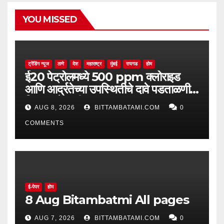
YOU MISSED
ट्रेंडिंग न्यूज
ठाणे
देश
महाराष्ट्र
मुंबई
रायगड
होम
ई20 पेट्रोलमध्ये 500 ppm क्लोराइड
आणि आर्द्रतेच्या उपस्थितीचे दावे पडताळणीत
सिद्ध झाले नाहीत
AUG 8, 2026
BITTAMBATAMI.COM
0
COMMENTS
ई-पेपर
होम
8 Aug Bitambatmi All pages
AUG 7, 2026
BITTAMBATAMI.COM
0