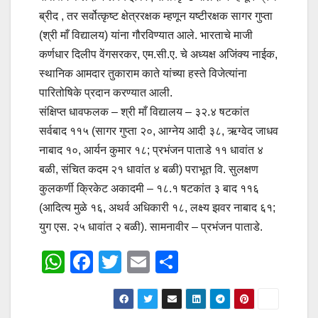
ब्रीद , तर सर्वोत्कृष्ट क्षेत्ररक्षक म्हणून यष्टीरक्षक सागर गुप्ता
(श्री माँ विद्यालय) यांना गौरविण्यात आले. भारताचे माजी
कर्णधार दिलीप वेंगसरकर, एम.सी.ए. चे अध्यक्ष अजिंक्य नाईक,
स्थानिक आमदार तुकाराम काते यांच्या हस्ते विजेत्यांना
पारितोषिके प्रदान करण्यात आली.
संक्षिप्त धावफलक – श्री माँ विद्यालय – ३२.४ षटकांत
सर्वबाद ११५ (सागर गुप्ता २०, आग्नेय आदी ३८, ऋग्वेद जाधव
नाबाद १०, आर्यन कुमार १८; प्रभंजन पाताडे ११ धावांत ४
बळी, संचित कदम २१ धावांत ४ बळी) पराभूत वि. सुलक्षण
कुलकर्णी क्रिकेट अकादमी – १८.१ षटकांत ३ बाद ११६
(आदित्य मुळे १६, अथर्व अधिकारी १८, लक्ष्य झवर नाबाद ६१;
युग एस. २५ धावांत २ बळी). सामनावीर – प्रभंजन पाताडे.
W
F
T
E
S
h
a
wi
m
h
at
c
tt
ail
ar