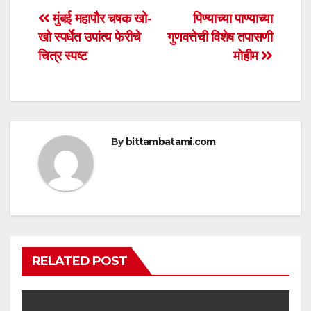
s
e
er
e
Post
मुंबई महापौर चषक खो-
पिण्याच्या पाण्याच्या
A
b
खो स्पर्धेत उपांत्य फेरीचे
गुणवत्तेची विशेष तपासणी
navigation
p
o
चित्र स्पष्ट
मोहीम
p
o
k
By
bittambatami.com
RELATED POST