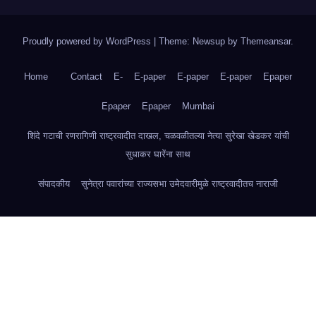
Proudly powered by WordPress
|
Theme: Newsup by
Themeansar
.
Home
Contact
E-
E-paper
E-paper
E-paper
Epaper
Epaper
Epaper
Mumbai
शिंदे गटाची रणरागिणी राष्ट्रवादीत दाखल, चळवळीतल्या नेत्या सुरेखा खेडकर यांची
सुधाकर घारेंना साथ
संपादकीय
सुनेत्रा पवारांच्या राज्यसभा उमेदवारीमुळे राष्ट्रवादीतच नाराजी