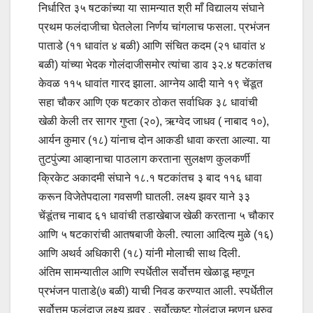
निर्धारित ३५ षटकांच्या या सामन्यात श्री माँ विद्यालय संघाने
प्रथम फलंदाजीचा घेतलेला निर्णय चांगलाच फसला. प्रभंजन
पाताडे (११ धावांत ४ बळी) आणि संचित कदम (२१ धावांत ४
बळी) यांच्या भेदक गोलंदाजीसमोर त्यांचा डाव ३२.४ षटकांतच
केवळ ११५ धावांत गारद झाला. आग्नेय आदी याने १९ चेंडूत
सहा चौकर आणि एक षटकार ठोकत सर्वाधिक ३८ धावांची
खेळी केली तर सागर गुप्ता (२०), ऋग्वेद जाधव ( नाबाद १०),
आर्यन कुमार (१८) यांनाच दोन आकडी धावा करता आल्या. या
तुटपुंज्या आव्हानाचा पाठलाग करताना सुलक्षण कुलकर्णी
क्रिकेट अकादमी संघाने १८.१ षटकांतच ३ बाद ११६ धावा
करून विजेतेपदाला गवसणी घातली. लक्ष्य झवर याने ३३
चेंडूंतच नाबाद ६१ धावांची तडाखेबाज खेळी करताना ५ चौकार
आणि ५ षटकारांची आतषबाजी केली. त्याला आदित्य मुळे (१६)
आणि अथर्व अधिकारी (१८) यांनी मोलाची साथ दिली.
अंतिम सामन्यातील आणि स्पर्धेतील सर्वोत्तम खेळाडू म्हणून
प्रभंजन पाताडे(७ बळी) याची निवड करण्यात आली. स्पर्धेतील
सर्वोत्तम फलंदाज लक्ष्य झवर , सर्वोत्कृष्ट गोलंदाज म्हणून ध्रुव