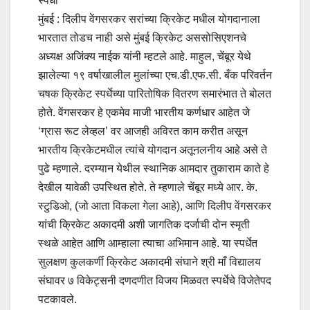
स्पर्धा
मुंबई : दिलीप वेंगसरकर सरांच्या क्रिकेट मधील योगदानाला
भारतात तोडच नाही असे मुंबई क्रिकेट अससोसिएशनचे
अध्यक्ष अजिंक्य नाईक यांनी म्हटले आहे. माहुल, चेंबूर येथे
झालेल्या १९ वर्षाखालील मुलांच्या एच.डी.एफ.सी. बँक परिवर्तन
चषक क्रिकेट स्पर्धेच्या पारितोषिक वितरण समारंभात ते बोलत
होते. वेंगसरकर हे एकमेव माजी भारतीय कर्णधार आहेत जे
‘ग्रास रूट लेव्हल’ वर आजही अविरत काम करीत असून
भारतीय क्रिकेटमधील त्यांचे योगदान अतूनलनीय आहे असे ते
पुढे म्हणाले. दरम्यान येथील स्थानिक आमदार तुकाराम काते हे
देखील यावेळी उपस्थित होते. ते म्हणाले चेंबूर मध्ये आर. के.
स्टुडिओ, (जो आता विकला गेला आहे), आणि दिलीप वेंगसरकर
यांची क्रिकेट अकादमी अशी जागतिक दर्जाची दोन स्मृती
स्थळे आहेत आणि आम्हाला त्याचा अभिमान आहे. या स्पर्धेत
सुलक्षण कुलकर्णी क्रिकेट अकादमी संघाने श्री माँ विद्यालय
संघावर ७ विकेट्सनी दणदणीत विजय मिळवत स्पर्धेचे विजेतेपद
पटकावले.