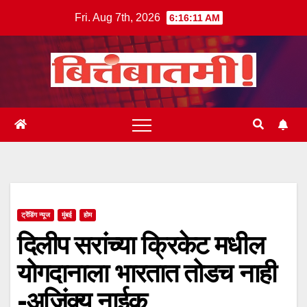
Skip
Fri. Aug 7th, 2026
6:16:12 AM
to
content
ट्रेंडिंग न्यूज
मुंबई
होम
दिलीप सरांच्या क्रिकेट मधील
योगदानाला भारतात तोडच नाही
-अजिंक्य नाईक