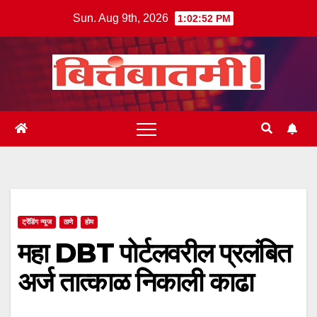
Skip
Sun. Aug 9th, 2026
1:02:53 PM
to
content
ट्रेंडिंग न्यूज
ठाणे
होम
महा DBT पोर्टलवरील प्रलंबित
अर्ज तात्काळ निकाली काढा