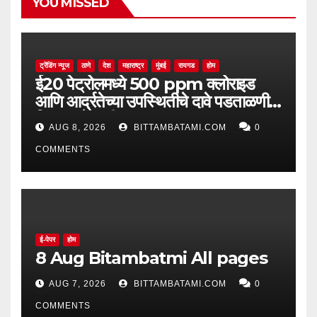
YOU MISSED
ट्रेंडिंग न्यूज
ठाणे
देश
महाराष्ट्र
मुंबई
रायगड
होम
ई20 पेट्रोलमध्ये 500 ppm क्लोराइड
आणि आर्द्रतेच्या उपस्थितीचे दावे पडताळणीत
सिद्ध झाले नाहीत
AUG 8, 2026
BITTAMBATAMI.COM
0
COMMENTS
ई-पेपर
होम
8 Aug Bitambatmi All pages
AUG 7, 2026
BITTAMBATAMI.COM
0
COMMENTS