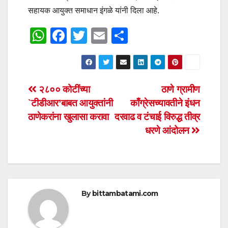
सहायक आयुक्त समाधान इंगळे यांनी दिला आहे.
W
F
T
E
S
h
a
wi
m
h
at
c
tt
ail
ar
s
e
er
e
Post
२८०० कोटींच्या
ठाणे ग्रामीण
A
b
`टीडीआर’बाबत आयुक्तांनी
काँग्रेसच्यावतीने इंधन
navigation
p
o
ठाणेकरांना खुलासा करावा
दरवाढ व टंचाई विरुद्ध तीव्र
p
o
धरणे आंदोलन
k
By
bittambatami.com