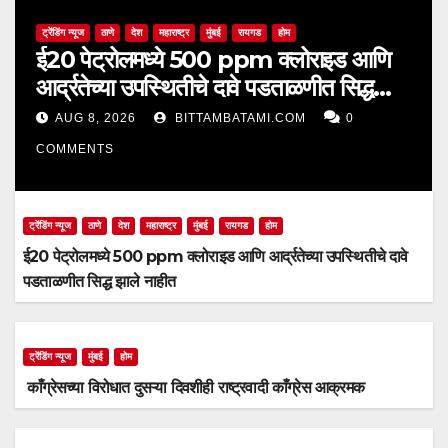
ट्रेंडिंग न्यूज
ठाणे
देश
महाराष्ट्र
मुंबई
रायगड
होम
ई20 पेट्रोलमध्ये 500 ppm क्लोराइड आणि
आर्द्रतेच्या उपस्थितीचे दावे पडताळणीत सिद्ध
झाले नाहीत
AUG 8, 2026
BITTAMBATAMI.COM
0
COMMENTS
ट्रेंडिंग न्यूज
ठाणे
देश
महाराष्ट्र
मुंबई
रायगड
होम
ई20 पेट्रोलमध्ये 500 ppm क्लोराइड आणि आर्द्रतेच्या उपस्थितीचे दावे
पडताळणीत सिद्ध झाले नाहीत
ट्रेंडिंग न्यूज
मुंबई
होम
काँग्रेसच्या विरोधात दुसऱ्या दिवशीही राष्ट्रवादी काँग्रेस आक्रमक