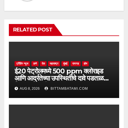
RELATED POST
ट्रेंडिंग न्यूज
ठाणे
देश
महाराष्ट्र
मुंबई
रायगड
होम
ई20 पेट्रोलमध्ये 500 ppm क्लोराइड
आणि आर्द्रतेच्या उपस्थितीचे दावे पडताळणीत
सिद्ध झाले नाहीत
AUG 8, 2026
BITTAMBATAMI.COM