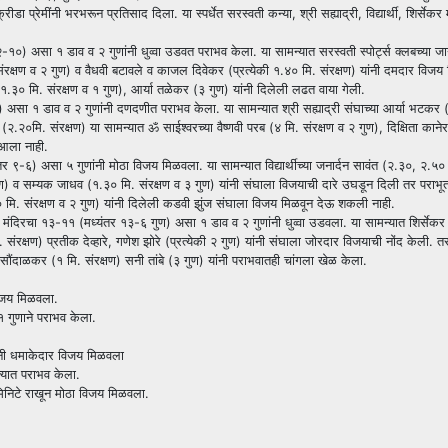
ीडा प्रेमींनी भरभरून प्रतिसाद दिला. या स्पर्धेत सरस्वती कन्या, श्री सह्याद्री, विद्यार्थी, शिर्सेकर 
र १२-१०) असा १ डाव व २ गुणांनी धुव्वा उडवत पराभव केला. या सामन्यात सरस्वती स्पोर्ट्स क्लबच्या ज
ंरक्षण व २ गुण) व वैधवी बटावले व काजल दिवेकर (प्रत्येकी १.४० मि. संरक्षण) यांनी दमदार विजय
ी १.३० मि. संरक्षण व १ गुण), आर्या तळेकर (३ गुण) यांनी दिलेली लढत वाया गेली.
 ८-४) असा १ डाव व २ गुणांनी दणदणीत पराभव केला. या सामन्यात श्री सह्याद्री संघाच्या आर्या भटकर
र (२.२०मि. संरक्षण) या सामन्यात ॐ साईश्वरच्या वैष्णवी परब (४ मि. संरक्षण व २ गुण), दिक्षिता का
 आला नाही.
ध्यंतर ९-६) असा ५ गुणांनी मोठा विजय मिळवला. या सामन्यात विद्यार्थीच्या जनार्दन सावंत (२.३०, २.५०
) व सम्यक जाधव (१.३० मि. संरक्षण व ३ गुण) यांनी संघाला विजयाची दारे उघडून दिली तर पराभूत प्
.४० मि. संरक्षण व २ गुण) यांनी दिलेली कडवी झुंज संघाला विजय मिळवून देऊ शकली नाही.
्यायाम मंदिरचा १३-११ (मध्यंतर १३-६ गुण) असा १ डाव व २ गुणांनी धुव्वा उडवला. या सामन्यात शिर्सेकर 
रक्षण) प्रतीक देव्हारे, गणेश झोरे (प्रत्येकी २ गुण) यांनी संघाला जोरदार विजयाची नोंद केली. त
 सौंदाळकर (१ मि. संरक्षण) सनी तांबे (३ गुण) यांनी पराभवातही चांगला खेळ केला.
 विजय मिळवला.
 १ गुणाने पराभव केला.
ांनी धमाकेदार विजय मिळवला
क्यात पराभव केला.
 मिनिटे राखून मोठा विजय मिळवला.