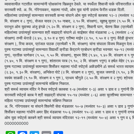
व्यावासायील गटातील सामान्यांनी प्रेक्षकांना खिळवून ठेवले. या स्पर्धेला शिवाजी पार्क परिसरातील क्र
सरस्वती स्पो. अ. भि. गोरेगावकर, महात्मा गांधी, ओम युवा यांनी उपांत्य फेरीत धडक दिली.
महिलांच्या उपांत्यपूर्व सामन्यात सरस्वती कन्या संघाने ओम युवा स्पोर्ट्स क्लबचा १२-२ (मध्यंत
मि. संरक्षण व ८ गुण), सेजल यादव (१.१० नाबाद, २.१० मि. संरक्षण), खुशबू सुतार (१.५० मि. स
पराभूत ओम युवाच्या अंजू इंगळे (१.२० मि. संरक्षण व २ गुण), शिवानी घाग, चेतना बिक (प्रत्येक
महिलांच्या उपांत्यपूर्व सामन्यात श्री सह्याद्री संघाने ॐ साईश्वर सेवा मंडळाचा ८-६ (मध्यंतर
संरक्षण) तन्वी थेराडे (२.४०, ३.१० व ४ गुण) ग्रीष्मा माईन (२.१०, १.५० व २ गुण) वैदेही कुंभा
संरक्षण ), रिया कदम, प्रांजल पाठक (प्रत्येकी १ मि. संरक्षण) यांना संघाला विजय मिळवून देता
पुरुष गटाच्या उपांत्यपूर्व सामन्यात विद्यार्थी क्रीडा केंद्राने प्रबोधन क्रीडा भवनवर १७-१२ (म
गुण), प्रतीक घाणेकर (१.५०, १.५० मि. संरक्षण), शुभम शिंदे (१.४०, १.४० मि. संरक्षण व १ गुण
(१.४०, १ मि. संरक्षण व १ गुण), शांताराम परब (१.१०, २ मि. संरक्षण १गुण) व हर्षल मेहेर (१
पुरुष गटाच्या उपांत्यपूर्व सामन्यात शिर्सेकर महात्मा गांधी स्पोर्ट्स अकॅडमीने ॐ समर्थ भारत व
(२.३०, १.३० मि. संरक्षण), अनिकेत पोटे (२ मि. संरक्षण व २ गुण), सुजल जयगडे (१.१०, ३ मि. सं
स्वयंम साळवी (१.१० मि. संरक्षण व १ गुण ), प्रथम चौगुले (२.५० मि. संरक्षण व २ गुण) श्रेयस
पुरुष गटाच्या उपांत्यपूर्व सामन्यांचे संक्षिप्त निकाल.
श्री समर्थ व्यायाम मंदिर ने वैभव स्पोर्ट्स क्लबचा ९-७ (मध्यंतर ९-३) असा १ डाव व २ गुणांनी
सरस्वती स्पोर्ट्स क्लब ने श्री सह्याद्री संघाचा १५-१४ (मध्यंतर ८-६) असा चुरशीच्या सामन्यात
महिला गटाच्या उपांत्यपूर्व सामन्यांचा संक्षिप्त निकाल
अ. भि. गोरेगावकर या संघाने शिवनेरी सेवा मंडळावर १०-७ (मध्यंतर १०-३) असा १ डाव ३ गुण
शिर्सेकर महात्मा गांधीने अमर हिंद मंडळाचा १५-६ (मध्यंतर १५-२) असा १ डाव व ९ गुणांनी दण
ओम युवा स्पोर्ट्स क्लबने श्री समर्थ व्यायाम मंदिरावर १२-११ (मध्यंतर १०-४) असा १ गुण व ६
0000000000