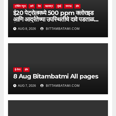
ट्रेंडिंग न्यूज
ठाणे
देश
महाराष्ट्र
मुंबई
रायगड
होम
ई20 पेट्रोलमध्ये 500 ppm क्लोराइड
आणि आर्द्रतेच्या उपस्थितीचे दावे पडताळणीत
सिद्ध झाले नाहीत
AUG 8, 2026
BITTAMBATAMI.COM
ई-पेपर
होम
8 Aug Bitambatmi All pages
AUG 7, 2026
BITTAMBATAMI.COM