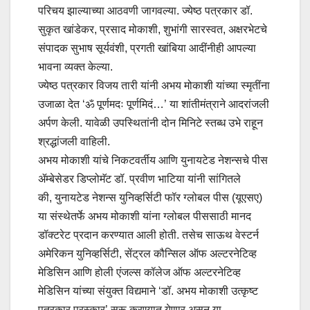
परिचय झाल्याच्या आठवणी जागवल्या. ज्येष्ठ पत्रकार डॉ.
सुकृत खांडेकर, प्रसाद मोकाशी, शुभांगी सारस्वत, अक्षरभेटचे
संपादक सुभाष सूर्यवंशी, प्रगती खांबिया आदींनीही आपल्या
भावना व्यक्त केल्या.
ज्येष्ठ पत्रकार विजय तारी यांनी अभय मोकाशी यांच्या स्मृतींना
उजाळा देत ‘ॐ पूर्णमदः पूर्णमिदं…’ या शांतीमंत्राने आदरांजली
अर्पण केली. यावेळी उपस्थितांनी दोन मिनिटे स्तब्ध उभे राहून
श्रद्धांजली वाहिली.
अभय मोकाशी यांचे निकटवर्तीय आणि युनायटेड नेशन्सचे पीस
ॲम्बेसेडर डिप्लोमॅट डॉ. प्रवीण भाटिया यांनी सांगितले
की, युनायटेड नेशन्स युनिव्हर्सिटी फॉर ग्लोबल पीस (यूएसए)
या संस्थेतर्फे अभय मोकाशी यांना ग्लोबल पीससाठी मानद
डॉक्टरेट प्रदान करण्यात आली होती. तसेच साऊथ वेस्टर्न
अमेरिकन युनिव्हर्सिटी, सेंट्रल कौन्सिल ऑफ अल्टरनेटिव्ह
मेडिसिन आणि होली एंजल्स कॉलेज ऑफ अल्टरनेटिव्ह
मेडिसिन यांच्या संयुक्त विद्यमाने ‘डॉ. अभय मोकाशी उत्कृष्ट
पत्रकार पुरस्कार’ सुरू करण्यात येणार असून या