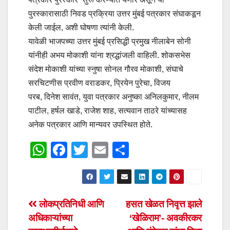
पुरस्कारासाठी निवड प्रक्रिया उत्तर मुंबई पत्रकार संघाकडून
केली जाईल, अशी घोषणा त्यांनी केली.
यावेळी भाजपच्या उत्तर मुंबई प्रसिद्धी प्रमुख नीलाबेन सोनी
यांनीही अभय मोकाशी यांना श्रद्धांजली वाहिली. शोकसभेस
संदेश मोकाशी यांच्या स्नुषा सोनल गौरव मोकाशी, संघाचे
सरचिटणीस प्रवीण वराडकर, प्रियेन पुरेचा, विजय
परब, दिनेश सावंत, युवा पत्रकार अनुष्का अनिलकुमार, नीलम
पाटील, हर्षल खाडे, राजेश शाह, सत्यवान ताठरे यांच्यासह
अनेक पत्रकार आणि मान्यवर उपस्थित होते.
W
F
T
E
S
h
a
wi
m
h
at
c
tt
ail
ar
s
e
er
e
Post
लोकप्रतिनिधी आणि
हसत खेळत निवृत्त झाले
A
b
अधिकाऱ्यांच्या
‘खेळिराम’- अवकीरकर
navigation