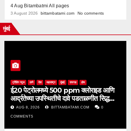
4 Aug Bitambatmi All pages
3 August 2026
bittambatami.com
No comments
मुंबई
ट्रेंडिंग न्यूज
ठाणे
देश
महाराष्ट्र
मुंबई
रायगड
होम
ई20 पेट्रोलमध्ये 500 ppm क्लोराइड आणि
आर्द्रतेच्या उपस्थितीचे दावे पडताळणीत सिद्ध
झाले नाहीत
AUG 8, 2026
BITTAMBATAMI.COM
0
COMMENTS