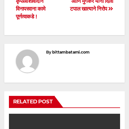
p
o
कृपाआशीर्वादाने
आणि मुंगेकर यांना दिला
p
o
विनापरवाना कामे
टपाल खात्याने निरोप
पूर्णत्वाकडे !
k
By
bittambatami.com
RELATED POST