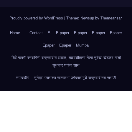
Proudly powered by WordPress
|
Theme: Newsup by
Themeansar
.
Home
Contact
E-
E-paper
E-paper
E-paper
Epaper
Epaper
Epaper
Mumbai
शिंदे गटाची रणरागिणी राष्ट्रवादीत दाखल, चळवळीतल्या नेत्या सुरेखा खेडकर यांची
सुधाकर घारेंना साथ
संपादकीय
सुनेत्रा पवारांच्या राज्यसभा उमेदवारीमुळे राष्ट्रवादीतच नाराजी