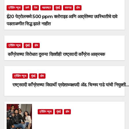
ट्रेंडिंग न्यूज
ठाणे
देश
महाराष्ट्र
मुंबई
रायगड
होम
ई20 पेट्रोलमध्ये 500 ppm क्लोराइड आणि आर्द्रतेच्या उपस्थितीचे दावे
पडताळणीत सिद्ध झाले नाहीत
ट्रेंडिंग न्यूज
मुंबई
होम
काँग्रेसच्या विरोधात दुसऱ्या दिवशीही राष्ट्रवादी काँग्रेस आक्रमक
ट्रेंडिंग न्यूज
मुंबई
होम
राष्ट्रवादी काँग्रेसच्या विद्यार्थी प्रदेशाध्यक्षपदी ॲड. चिन्मय गाढे यांची नियुक्ती
ट्रेंडिंग न्यूज
मुंबई
होम