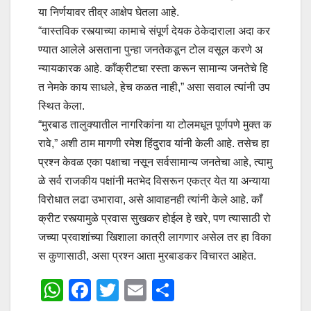
या निर्णयावर तीव्र आक्षेप घेतला आहे.
“वास्तविक रस्त्याच्या कामाचे संपूर्ण देयक ठेकेदाराला अदा कर
ण्यात आलेले असताना पुन्हा जनतेकडून टोल वसूल करणे अ
न्यायकारक आहे. काँक्रीटचा रस्ता करून सामान्य जनतेचे हि
त नेमके काय साधले, हेच कळत नाही,” असा सवाल त्यांनी उप
स्थित केला.
“मुरबाड तालुक्यातील नागरिकांना या टोलमधून पूर्णपणे मुक्त क
रावे,” अशी ठाम मागणी रमेश हिंदुराव यांनी केली आहे. तसेच हा
प्रश्न केवळ एका पक्षाचा नसून सर्वसामान्य जनतेचा आहे, त्यामु
ळे सर्व राजकीय पक्षांनी मतभेद विसरून एकत्र येत या अन्याया
विरोधात लढा उभारावा, असे आवाहनही त्यांनी केले आहे. काँ
क्रीट रस्त्यामुळे प्रवास सुखकर होईल हे खरे, पण त्यासाठी रो
जच्या प्रवाशांच्या खिशाला कात्री लागणार असेल तर हा विका
स कुणासाठी, असा प्रश्न आता मुरबाडकर विचारत आहेत.
W
F
T
E
S