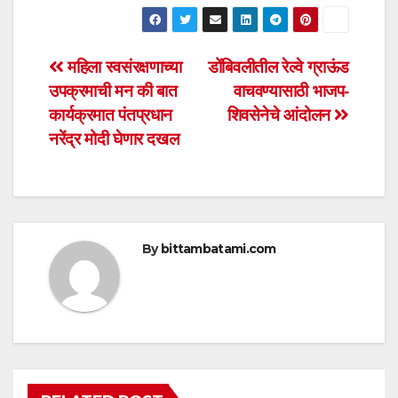
h
a
wi
m
h
at
c
tt
ail
ar
s
e
er
e
Post
महिला स्वसंरक्षणाच्या
डोंबिवलीतील रेल्वे ग्राऊंड
A
b
उपक्रमाची मन की बात
वाचवण्यासाठी भाजप-
navigation
p
o
कार्यक्रमात पंतप्रधान
शिवसेनेचे आंदोलन
p
o
नरेंद्र मोदी घेणार दखल
k
By
bittambatami.com