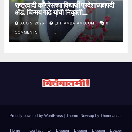
राष्ट्रवादी काँग्रेसच्या विद्यार्थी प्रदेशाध्यक्षपदी
ॲड. चिन्मय गाढे यांची नियुक्ती…
AUG 5, 2026
BITTAMBATAMI.COM
0
COMMENTS
Proudly powered by WordPress
|
Theme: Newsup by
Themeansar
.
Home
Contact
E-
E-paper
E-paper
E-paper
Epaper