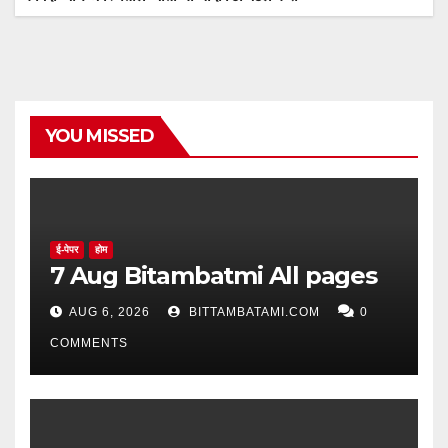
YOU MISSED
ई-पेपर
होम
7 Aug Bitambatmi All pages
AUG 6, 2026
BITTAMBATAMI.COM
0
COMMENTS