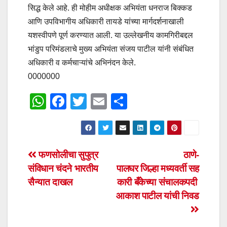
सिद्ध केले आहे. ही मोहीम अधीक्षक अभियंता धनराज बिक्कड
आणि उपविभागीय अधिकारी तायडे यांच्या मार्गदर्शनाखाली
यशस्वीपणे पूर्ण करण्यात आली. या उल्लेखनीय कामगिरीबद्दल
भांडुप परिमंडलाचे मुख्य अभियंता संजय पाटील यांनी संबंधित
अधिकारी व कर्मचाऱ्यांचे अभिनंदन केले.
0000000
W
F
T
E
S
h
a
wi
m
h
at
c
tt
ail
ar
s
e
er
e
Post
फणसोलीचा सुपुत्र
ठाणे-
A
b
संविधान चंदने भारतीय
पालघर जिल्हा मध्यवर्ती सह
navigation
p
o
सैन्यात दाखल
कारी बँकेच्या संचालकपदी
p
o
आकाश पाटील यांची निवड
k