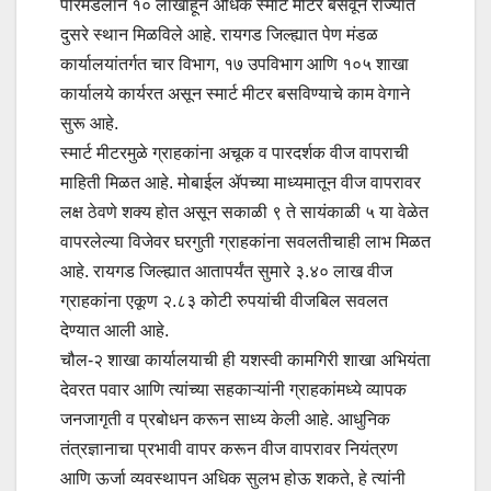
परिमंडलाने १० लाखांहून अधिक स्मार्ट मीटर बसवून राज्यात
दुसरे स्थान मिळविले आहे. रायगड जिल्ह्यात पेण मंडळ
कार्यालयांतर्गत चार विभाग, १७ उपविभाग आणि १०५ शाखा
कार्यालये कार्यरत असून स्मार्ट मीटर बसविण्याचे काम वेगाने
सुरू आहे.
स्मार्ट मीटरमुळे ग्राहकांना अचूक व पारदर्शक वीज वापराची
माहिती मिळत आहे. मोबाईल ॲपच्या माध्यमातून वीज वापरावर
लक्ष ठेवणे शक्य होत असून सकाळी ९ ते सायंकाळी ५ या वेळेत
वापरलेल्या विजेवर घरगुती ग्राहकांना सवलतीचाही लाभ मिळत
आहे. रायगड जिल्ह्यात आतापर्यंत सुमारे ३.४० लाख वीज
ग्राहकांना एकूण २.८३ कोटी रुपयांची वीजबिल सवलत
देण्यात आली आहे.
चौल-२ शाखा कार्यालयाची ही यशस्वी कामगिरी शाखा अभियंता
देवरत पवार आणि त्यांच्या सहकाऱ्यांनी ग्राहकांमध्ये व्यापक
जनजागृती व प्रबोधन करून साध्य केली आहे. आधुनिक
तंत्रज्ञानाचा प्रभावी वापर करून वीज वापरावर नियंत्रण
आणि ऊर्जा व्यवस्थापन अधिक सुलभ होऊ शकते, हे त्यांनी