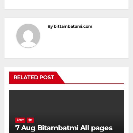
By
bittambatami.com
RELATED POST
ई-पेपर
होम
7 Aug Bitambatmi All pages