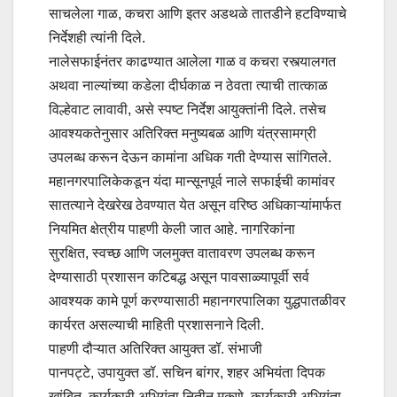
साचलेला गाळ, कचरा आणि इतर अडथळे तातडीने हटविण्याचे
निर्देशही त्यांनी दिले.
नालेसफाईनंतर काढण्यात आलेला गाळ व कचरा रस्त्यालगत
अथवा नाल्यांच्या कडेला दीर्घकाळ न ठेवता त्याची तात्काळ
विल्हेवाट लावावी, असे स्पष्ट निर्देश आयुक्तांनी दिले. तसेच
आवश्यकतेनुसार अतिरिक्त मनुष्यबळ आणि यंत्रसामग्री
उपलब्ध करून देऊन कामांना अधिक गती देण्यास सांगितले.
महानगरपालिकेकडून यंदा मान्सूनपूर्व नाले सफाईची कामांवर
सातत्याने देखरेख ठेवण्यात येत असून वरिष्ठ अधिकाऱ्यांमार्फत
नियमित क्षेत्रीय पाहणी केली जात आहे. नागरिकांना
सुरक्षित, स्वच्छ आणि जलमुक्त वातावरण उपलब्ध करून
देण्यासाठी प्रशासन कटिबद्ध असून पावसाळ्यापूर्वी सर्व
आवश्यक कामे पूर्ण करण्यासाठी महानगरपालिका युद्धपातळीवर
कार्यरत असल्याची माहिती प्रशासनाने दिली.
पाहणी दौऱ्यात अतिरिक्त आयुक्त डॉ. संभाजी
पानपट्टे, उपायुक्त डॉ. सचिन बांगर, शहर अभियंता दिपक
खांबित, कार्यकारी अभियंता नितीन मुकणे, कार्यकारी अभियंता