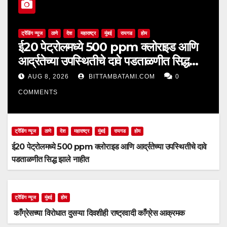
ट्रेंडिंग न्यूज
ठाणे
देश
महाराष्ट्र
मुंबई
रायगड
होम
ई20 पेट्रोलमध्ये 500 ppm क्लोराइड आणि
आर्द्रतेच्या उपस्थितीचे दावे पडताळणीत सिद्ध
झाले नाहीत
AUG 8, 2026
BITTAMBATAMI.COM
0
COMMENTS
ट्रेंडिंग न्यूज
ठाणे
देश
महाराष्ट्र
मुंबई
रायगड
होम
ई20 पेट्रोलमध्ये 500 ppm क्लोराइड आणि आर्द्रतेच्या उपस्थितीचे दावे
पडताळणीत सिद्ध झाले नाहीत
ट्रेंडिंग न्यूज
मुंबई
होम
काँग्रेसच्या विरोधात दुसऱ्या दिवशीही राष्ट्रवादी काँग्रेस आक्रमक