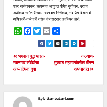
शरद नानेगावकर, सहाय्यक आयुक्त योगेश गुणीजन, उद्यान
अधीक्षक नागेश वीरकर, स्वच्छता निरीक्षक, संबंधित विभागांचे
अधिकारी-कर्मचारी तसेच कंत्राटदार उपस्थित होते.
W
F
T
E
S
h
a
wi
m
h
at
c
tt
ail
ar
s
e
er
e
Post
भगवान बुद्ध भारत-
कल्याण-
A
b
म्यानमार संबंधांचा
मुरबाड महामार्गावरील भीषण
navigation
p
o
अध्यात्मिक दुवा
अपघातात
p
o
k
By
bittambatami.com