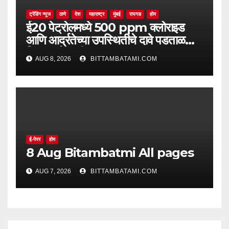
ट्रेंडिंग न्यूज
ठाणे
देश
महाराष्ट्र
मुंबई
रायगड
होम
ई20 पेट्रोलमध्ये 500 ppm क्लोराइड
आणि आर्द्रतेच्या उपस्थितीचे दावे पडताळणीत
सिद्ध झाले नाहीत
AUG 8, 2026
BITTAMBATAMI.COM
ई-पेपर
होम
8 Aug Bitambatmi All pages
AUG 7, 2026
BITTAMBATAMI.COM