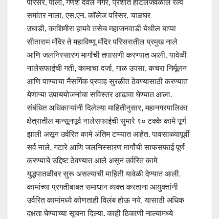
परिसर, पाली, गणेश देवल नगर, प्रशांत हॉटेलजवळील रेल्वे
समांतर नाला, एस.एन. कॉलेज परिसर, चाळघर
उघाडी, काशिमीरा हायवे तसेच महाजनवाडी येथील बाप्पा
सीताराम मंदिर ते महाविष्णू मंदिर परिसरातील प्रमुख नाले
आणि जलनिस्सारण मार्गांची तपासणी करण्यात आली. यावेळी
नालेसफाईची गती, कामाचा दर्जा, गाळ उपसा, कचरा निर्मूलन
आणि पाण्याचा नैसर्गिक प्रवाह सुरळीत ठेवण्यासाठी करण्यात
येणाऱ्या उपाययोजनांचा सविस्तर आढावा घेण्यात आला.
संबंधित अधिकाऱ्यांनी दिलेल्या माहितीनुसार, महानगरपालिका
क्षेत्रातील मान्सूनपूर्व नालेसफाईची सुमारे ९० टक्के कामे पूर्ण
झाली असून उर्वरित कामे अंतिम टप्प्यात आहेत. पावसाळ्यापूर्वी
सर्व नाले, गटारे आणि जलनिस्सारण मार्गांची साफसफाई पूर्ण
करण्याचे उद्दिष्ट ठेवण्यात आले असून उर्वरित कामे
युद्धपातळीवर सुरू असल्याची माहिती यावेळी देण्यात आली.
कामांच्या प्रगतीबाबत समाधान व्यक्त करताना आयुक्तांनी
उर्वरित कामांमध्ये कोणताही विलंब होऊ नये, यासाठी अधिक
दक्षता घेण्याच्या सूचना दिल्या. काही ठिकाणी नाल्यांमध्ये