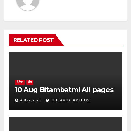
RELATED POST
ई-पेपर
होम
10 Aug Bitambatmi All pages
AUG 9, 2026
BITTAMBATAMI.COM