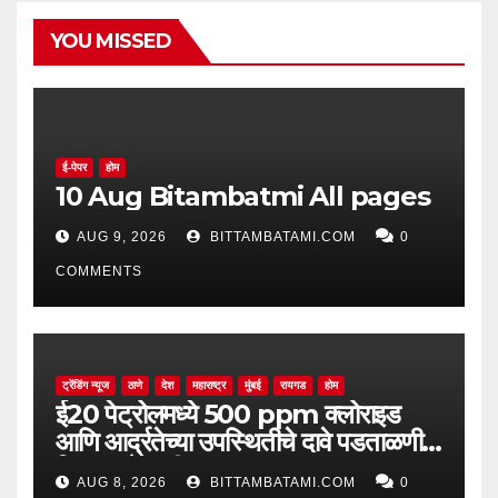
YOU MISSED
ई-पेपर
होम
10 Aug Bitambatmi All pages
AUG 9, 2026
BITTAMBATAMI.COM
0
COMMENTS
ट्रेंडिंग न्यूज
ठाणे
देश
महाराष्ट्र
मुंबई
रायगड
होम
ई20 पेट्रोलमध्ये 500 ppm क्लोराइड
आणि आर्द्रतेच्या उपस्थितीचे दावे पडताळणीत
सिद्ध झाले नाहीत
AUG 8, 2026
BITTAMBATAMI.COM
0