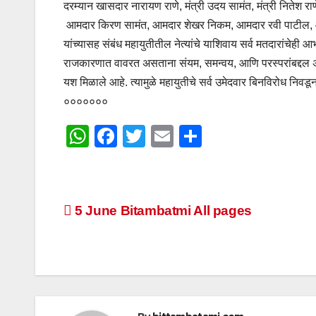
दरम्यान खासदार नारायण राणे, मंत्री उदय सामंत, मंत्री नितेश
आमदार किरण सामंत, आमदार शेखर निकम, आमदार रवी पाटील, आमद
यांच्यासह संबंध महायुतीतील नेत्यांचे याशिवाय सर्व मतदारांचेही 
राजकारणात वावरत असताना संयम, समन्वय, आणि परस्परांबद्दल 
यश मिळाले आहे. त्यामुळे महायुतीचे सर्व उमेदवार बिनविरोध निवड
०००००००
W
F
T
E
S
h
a
wi
m
h
at
c
tt
ail
ar
s
e
er
e
Post
5 June Bitambatmi All pages
A
b
navigation
p
o
p
o
k