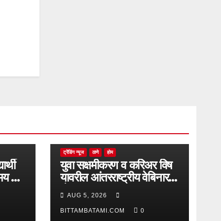
ट्रेंडिंग न्यूज
ठाणे
होम
यार्थी
युवा सक्षमीकरण व करिअर विष
मय गाढे
यावरील आंतरराष्ट्रीय वेबिनारला
देश-
AUG 5, 2026
विदेशातून उत्स्फूर्त प्रतिसाद
BITTAMBATAMI.COM
0