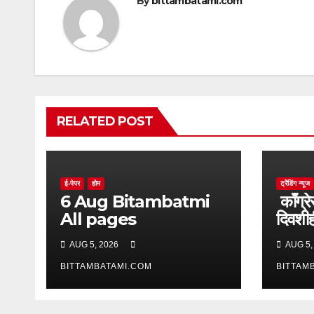
By
bittambatami.com
RELATED POST
ई-पेपर
होम
ट्रेंडिंग न्यूज
6 Aug Bitambatmi
काँग्रे
All pages
दिवशीही
आक्र
AUG 5, 2026
AUG 5,
BITTAMBATAMI.COM
BITTAM