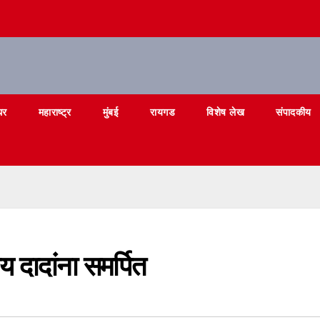
घर
महाराष्ट्र
मुंबई
रायगड
विशेष लेख
संपादकीय
दादांना समर्पित