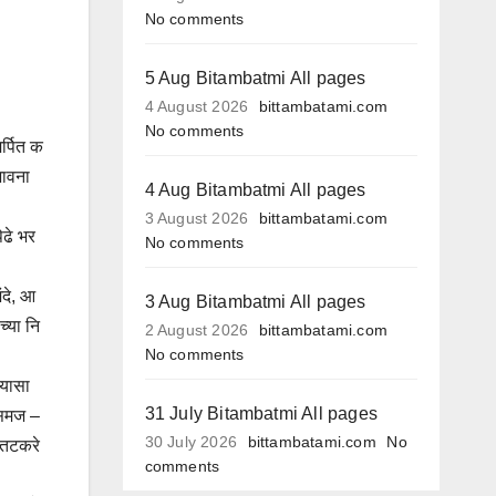
No comments
5 Aug Bitambatmi All pages
4 August 2026
bittambatami.com
No comments
र्पित क
 भावना
4 Aug Bitambatmi All pages
3 August 2026
bittambatami.com
ेढे भर
No comments
ंदे, आ
3 Aug Bitambatmi All pages
च्या नि
2 August 2026
bittambatami.com
No comments
्यासा
31 July Bitambatmi All pages
 समज –
30 July 2026
bittambatami.com
No
ल तटकरे
comments