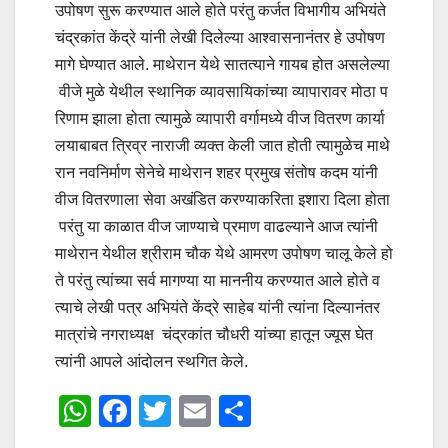
उपोषण सुरू करण्यात आले होते परंतु कर्जत विभागीय अभियंते
चंद्रकांत केंद्रे यांनी लेखी दिलेल्या आश्वासनानंतर हे उपोषण
मागे घेण्यात आले. माथेरान येथे सातत्याने गायब होत असलेल्या
वीजे मुळे येथील स्थानिक व्यावसायिकांच्या व्यापारावर मोठा प
रिणाम झाला होता त्यामुळे व्यापारी वर्गामध्ये वीज वितरण कार्या
लयाबाबत त्रिव्र नाराजी व्यक्त केली जात होती त्यामुळेच माथे
रान नवनिर्माण सेनेचे माथेरान शहर प्रमुख संतोष कदम यांनी
वीज वितरणाला सेवा अखंडित करण्याकरिता इशारा दिला होता
परंतु या काळात वीज जाण्याचे प्रमाण वाढल्याने आज त्यांनी
माथेरान येथील श्रीराम चौक येथे आमरण उपोषण चालू केले हो
ते परंतु त्यांच्या सर्व मागण्या या माननीय करण्यात आले होते व
त्याचे लेखी पत्र अभियंते केंद्रे साहेब यांनी त्यांना दिल्यानंतर
मात्रांचे नगराध्यक्ष चंद्रकांत चौधरी यांच्या हातून ज्यूस घेत
त्यांनी आपले आंदोलन स्थगित केले.
W
F
T
E
S
h
a
wi
m
h