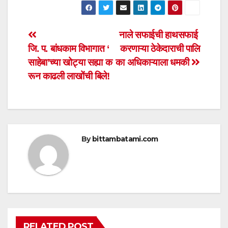
at
c
tt
ail
ar
s
e
er
e
Post
नाले सफाईची हाथसफाई
A
b
जि. प. बांधकाम विभागात ‘
करणाऱ्या ठेकेदाराची पालि
navigation
p
o
साहेबा’च्या खोट्या सह्या क
का अधिकाऱ्याला धमकी
p
o
रून काढली लाखोंची बिले!
k
By
bittambatami.com
RELATED POST