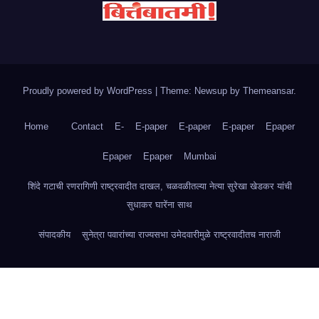
Proudly powered by WordPress
|
Theme: Newsup by
Themeansar
.
Home
Contact
E-
E-paper
E-paper
E-paper
Epaper
Epaper
Epaper
Mumbai
शिंदे गटाची रणरागिणी राष्ट्रवादीत दाखल, चळवळीतल्या नेत्या सुरेखा खेडकर यांची
सुधाकर घारेंना साथ
संपादकीय
सुनेत्रा पवारांच्या राज्यसभा उमेदवारीमुळे राष्ट्रवादीतच नाराजी