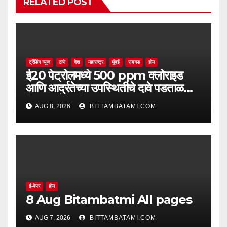
RELATED POST
ट्रेंडिंग न्यूज
ठाणे
देश
महाराष्ट्र
मुंबई
रायगड
होम
ई20 पेट्रोलमध्ये 500 ppm क्लोराइड
आणि आर्द्रतेच्या उपस्थितीचे दावे पडताळणीत
सिद्ध झाले नाहीत
AUG 8, 2026
BITTAMBATAMI.COM
ई-पेपर
होम
8 Aug Bitambatmi All pages
AUG 7, 2026
BITTAMBATAMI.COM