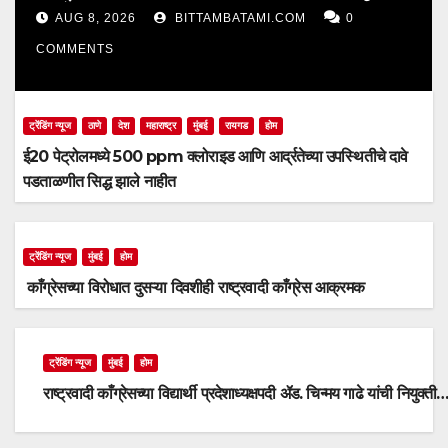
झाले नाहीत
AUG 8, 2026
BITTAMBATAMI.COM
0
COMMENTS
ट्रेंडिंग न्यूज
ठाणे
देश
महाराष्ट्र
मुंबई
रायगड
होम
ई20 पेट्रोलमध्ये 500 ppm क्लोराइड आणि आर्द्रतेच्या उपस्थितीचे दावे
पडताळणीत सिद्ध झाले नाहीत
ट्रेंडिंग न्यूज
मुंबई
होम
काँग्रेसच्या विरोधात दुसऱ्या दिवशीही राष्ट्रवादी काँग्रेस आक्रमक
ट्रेंडिंग न्यूज
मुंबई
होम
राष्ट्रवादी काँग्रेसच्या विद्यार्थी प्रदेशाध्यक्षपदी ॲड. चिन्मय गाढे यांची नियुक्ती