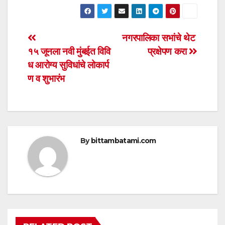
h
a
wi
m
h
at
c
tt
ail
ar
s
e
er
e
Post
नगरपालिका सभांचे थेट
A
b
१५ जूनला नवी मुंबईत विवि
प्रक्षेपण करा
navigation
p
o
ध आरोग्य सुविधांचे लोकार्प
p
o
ण व शुभारंभ
k
By
bittambatami.com