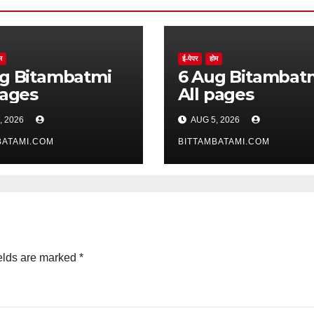
म
ई-पेपर
होम
batmi
6 Aug Bitambatmi
pages
All pages
, 2026
AUG 5, 2026
BATAMI.COM
BITTAMBATAMI.COM
elds are marked
*