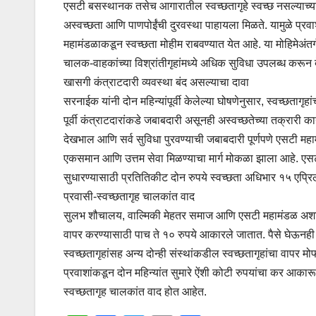
एसटी बसस्थानक तसेच आगारातील स्वच्छतागृहे स्वच्छ नसल्याच्या
अस्वच्छता आणि पाणपोईंची दुरवस्था पाहायला मिळते. यामुळे प्रवाश
महामंडळाकडून स्वच्छता मोहीम राबवण्यात येत आहे. या मोहिमेअं
चालक-वाहकांच्या विश्रांतीगृहांमध्ये अधिक सुविधा उपलब्ध करून देण्
खासगी कंत्राटदारी व्यवस्था बंद असल्याचा दावा
सरनाईक यांनी दोन महिन्यांपूर्वी केलेल्या घोषणेनुसार, स्वच्छत
पूर्वी कंत्राटदारांकडे जबाबदारी असूनही अस्वच्छतेच्या तक्रारी क
देखभाल आणि सर्व सुविधा पुरवण्याची जबाबदारी पूर्णपणे एसटी महामं
एकसमान आणि उत्तम सेवा मिळण्याचा मार्ग मोकळा झाला आहे. एसटी 
सुधारण्यासाठी प्रतितिकीट दोन रुपये स्वच्छता अधिभार १५ एप्र
प्रवासी-स्वच्छतागृह चालकांत वाद
सुलभ शौचालय, वाल्मिकी मेहतर समाज आणि एसटी महामंडळ अशा संस
वापर करण्यासाठी पाच ते १० रुपये आकारले जातात. पैसे घेऊनही 
स्वच्छतागृहांसह अन्य दोन्ही संस्थांकडील स्वच्छतागृहांचा वापर
प्रवाशांकडून दोन महिन्यांत सुमारे ऐंशी कोटी रुपयांचा कर आकारूनह
स्वच्छतागृह चालकांत वाद होत आहेत.