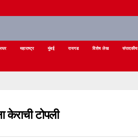
लघर
महाराष्ट्र
मुंबई
रायगड
विशेष लेख
संपादकीय
ाला केराची टोपली