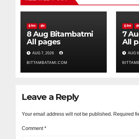
ई-पेपर
होम
ई-पेपर
हो
8 Aug Bitambatmi
7 Aug Bitam
All pages
All 
AUG 7, 2026
AUG 6
BITTAMBATAMI.COM
BITTAM
Leave a Reply
Your email address will not be published.
Required fi
Comment
*