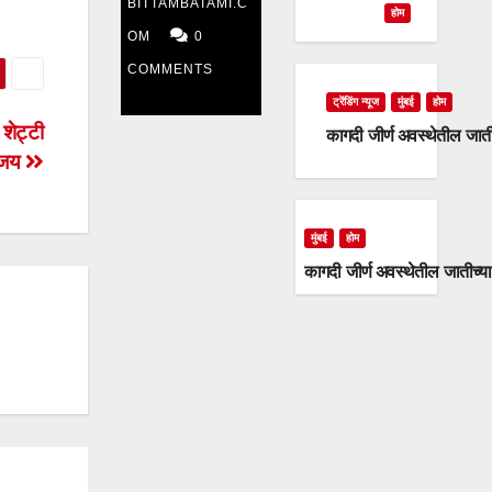
BITTAMBATAMI.C
दिवशीही
होम
OM
0
राष्ट्रवादी
COMMENTS
काँग्रेस
ट्रेंडिंग न्यूज
मुंबई
होम
 शेट्टी
कागदी जीर्ण अवस्थेतील जात
आक्रमक
विजय
मुंबई
होम
कागदी जीर्ण अवस्थेतील जातीच्य