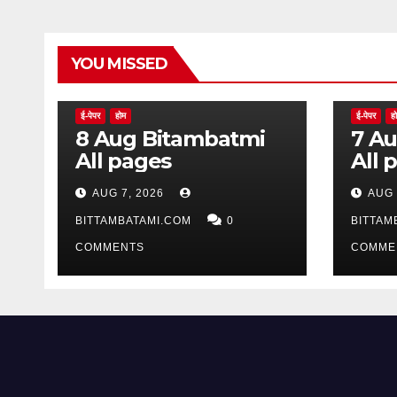
YOU MISSED
ई-पेपर
होम
ई-पेपर
ह
8 Aug Bitambatmi
7 Aug Bitam
All pages
All 
AUG 7, 2026
AUG 
BITTAMBATAMI.COM
0
BITTAM
COMMENTS
COMME