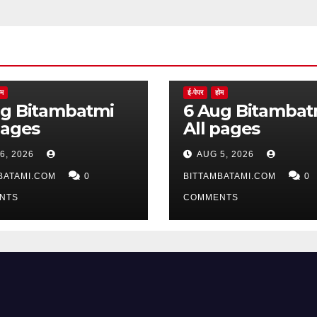
ोम
ई-पेपर
होम
batmi
6 Aug Bitambatmi
pages
All pages
6, 2026
AUG 5, 2026
BATAMI.COM
0
BITTAMBATAMI.COM
0
NTS
COMMENTS