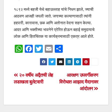
१८९२ मध्ये बहजी येथे बहाउल्लाह यांचे निधन झाले, ज्याची
आठवण आजही जपली जाते. जगाच्या कल्याणासाठी त्यांनी
हद्दपारी, कारावास, छळ आणि अतोनात वेदना सहन केल्या.
आदर आणि भक्तीच्या भावनेने प्रेरित होऊन बहाई समुदायाचे
लोक आणि हितचिंतक या कार्यक्रमासाठी एकत्र आले होते.
W
F
T
E
S
h
a
wi
m
h
at
c
tt
ail
ar
s
e
er
e
Post
२० वर्षीय अद्वैतची लेह
आरक्षण उपवर्गीकरण
A
b
लडाखला बुलेटवारी
विरोधात आझाद मैदानावर
navigation
p
o
आंदोलन
p
o
k