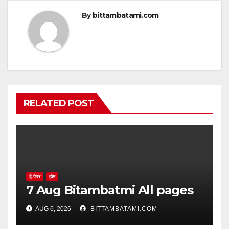
By
bittambatami.com
RELATED POST
ई-पेपर
होम
7 Aug Bitambatmi All pages
AUG 6, 2026
BITTAMBATAMI.COM