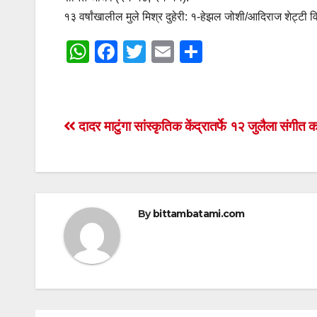
१३ वर्षांखालील मुले मिश्र दुहेरी: १-हेझल जोशी/आदिराज शेट्टी व
W
F
T
E
S
h
a
wi
m
h
at
c
tt
ail
ar
s
e
er
e
Post
दादर माटुंगा सांस्कृतिक केंद्रातर्फे १२ जुलैला संगीत क
A
b
navigation
p
o
p
o
k
By
bittambatami.com