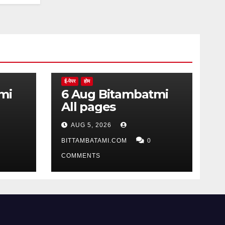
ई-पेपर
होम
6 Aug Bitambatmi
All pages
AUG 5, 2026
BITTAMBATAMI.COM
0
COMMENTS