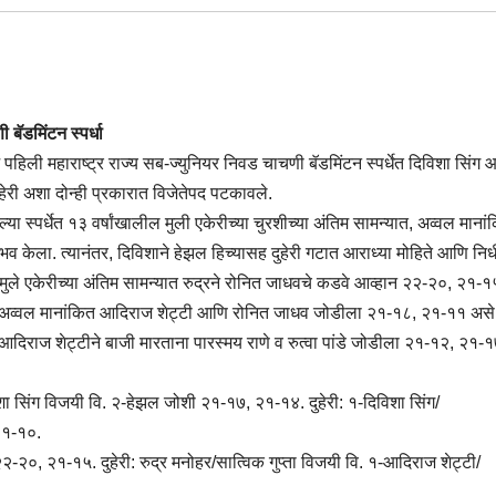
बॅडमिंटन स्पर्धा
हिली महाराष्ट्र राज्य सब-ज्युनियर निवड चाचणी बॅडमिंटन स्पर्धेत दिविशा सिंग 
हेरी अशा दोन्ही प्रकारात विजेतेपद पटकावले.
ल्या स्पर्धेत १३ वर्षांखालील मुली एकेरीच्या चुरशीच्या अंतिम सामन्यात, अव्वल मानां
 केला. त्यानंतर, दिविशाने हेझल हिच्यासह दुहेरी गटात आराध्या मोहिते आणि निध
ले एकेरीच्या अंतिम सामन्यात रुद्रने रोनित जाधवचे कडवे आव्हान २२-२०, २१-
्तासह अव्वल मानांकित आदिराज शेट्टी आणि रोनित जाधव जोडीला २१-१८, २१-११ असे
व आदिराज शेट्टीने बाजी मारताना पारस्मय राणे व रुत्वा पांडे जोडीला २१-१२, २१
िशा सिंग विजयी वि. २-हेझल जोशी २१-१७, २१-१४. दुहेरी: १-दिविशा सिंग/
२१-१०.
२-२०, २१-१५. दुहेरी: रुद्र मनोहर/सात्विक गुप्ता विजयी वि. १-आदिराज शेट्टी/