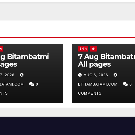
ोम
ई-पेपर
होम
batmi
7 Aug Bitambatmi
pages
All pages
7, 2026
AUG 6, 2026
BATAMI.COM
0
BITTAMBATAMI.COM
0
NTS
COMMENTS