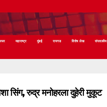
लघर
महाराष्ट्र
मुंबई
रायगड
विशेष लेख
संपादकीय
ा सिंग, रुद्र मनोहरला दुहेरी मुकूट