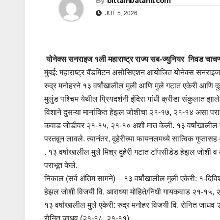
By
bittambatami.com
JUL 5, 2026
योनेक्स सनराइज १ली महाराष्ट्र राज्य सब-ज्युनियर निवड चाचणी 
मुंबई: महाराष्ट्र बॅडमिंटन असोसिएशन आयोजित योनेक्स सनराइज प
रुद्र मनोहरने १३ वर्षांखालील मुली आणि मुले गटात एकेरी आणि दु
मुलुंड पश्चिम येथील प्रियदर्शनी इंदिरा गांधी क्रीडा संकुलात झाले
विशाने दुसऱ्या मानांकित हेझल जोशीचा २१-१७, २१-१४ असा पराभव
कवाड जोडीवर २१-१५, २१-१० अशी मात केली. १३ वर्षांखालील मु
परतवून लावले. त्यानंतर, दुहेरीच्या फायनलमध्ये सात्विक गुप
. १३ वर्षांखालील मुले मिश्र दुहेरी गटात टॉपसीडेड हेझल जोशी 
पराभूत केले.
निकाल (सर्व अंतिम सामने) – १३ वर्षांखालील मुली एकेरी: १-दिव
हेझल जोशी विजयी वि. आराध्या मोहिते/निधी गायकवाड २१-१५, 
१३ वर्षांखालील मुले एकेरी: रुद्र मनोहर विजयी वि. रोनित जाधव २
रोनित जाधव (२१-१८, २१-११).