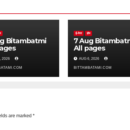
म
ई-पेपर
होम
batmi
7 Aug Bitambatmi
pages
All pages
, 2026
AUG 6, 2026
BATAMI.COM
BITTAMBATAMI.COM
elds are marked
*