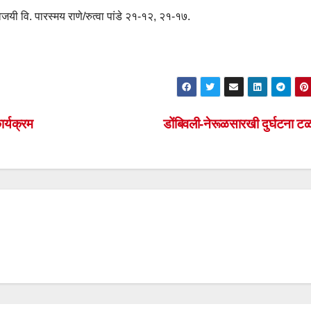
िजयी वि. पारस्मय राणे/रुत्वा पांडे २१-१२, २१-१७.
ार्यक्रम
डोंबिवली-नेरूळसारखी दुर्घटना 