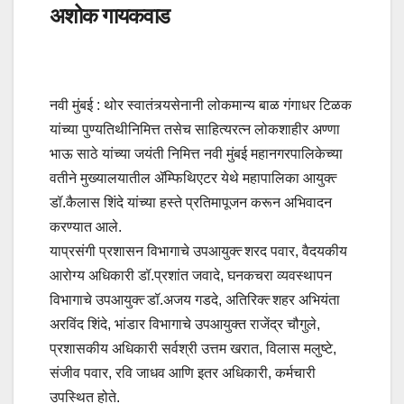
अशोक गायकवाड
नवी मुंबई : थोर स्वातंत्र्यसेनानी लोकमान्य बाळ गंगाधर टिळक
यांच्या पुण्यतिथीनिमित्त तसेच साहित्यरत्न लोकशाहीर अण्णा
भाऊ साठे यांच्या जयंती निमित्त नवी मुंबई महानगरपालिकेच्या
वतीने मुख्यालयातील ॲम्फिथिएटर येथे महापालिका आयुक्त्‍
डॉ.कैलास शिंदे यांच्या हस्ते प्रतिमापूजन करून अभिवादन
करण्यात आले.
याप्रसंगी प्रशासन विभागाचे उपआयुक्त्‍ शरद पवार, वैदयकीय
आरोग्य अधिकारी डॉ.प्रशांत जवादे, घनकचरा व्यवस्थापन
विभागाचे उपआयुक्त्‍ डॉ.अजय गडदे, अतिरिक्त्‍ शहर अभियंता
अरविंद शिंदे, भांडार विभागाचे उपआयुक्त राजेंद्र चौगुले,
प्रशासकीय अधिकारी सर्वश्री उत्तम खरात, विलास मलुष्टे,
संजीव पवार, रवि जाधव आणि इतर अधिकारी, कर्मचारी
उपस्थित होते.