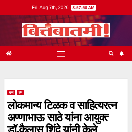
Skip
Fri. Aug 7th, 2026
3:57:56 AM
to
content
मुंबई
होम
लोकमान्य टिळक व साहित्यरत्न
अण्णाभाऊ साठे यांना आयुक्त्‍
डॉ.कैलास शिंदे यांनी केले