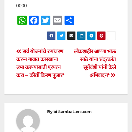
0000
W
F
T
E
S
h
a
wi
m
h
at
c
tt
ail
ar
s
e
er
e
Post
सर्व योजनांचे रुपांतरण
लोकशाहीर आण्णा भाऊ
A
b
करुन गावात कारखाना
साठे यांना चंद्रकांत
navigation
p
o
उभा करण्यासाठी प्रयत्न
सूर्यवंशी यांनी केले
p
o
करा – कीर्ती किरण पुजार*
अभिवादन*
k
By
bittambatami.com