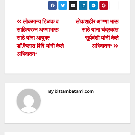
at
c
tt
ail
ar
s
e
er
e
Post
लोकमान्य टिळक व
लोकशाहीर आण्णा भाऊ
A
b
साहित्यरत्न अण्णाभाऊ
साठे यांना चंद्रकांत
navigation
p
o
साठे यांना आयुक्त्‍
सूर्यवंशी यांनी केले
p
o
डॉ.कैलास शिंदे यांनी केले
अभिवादन*
अभिवादन*
k
By
bittambatami.com