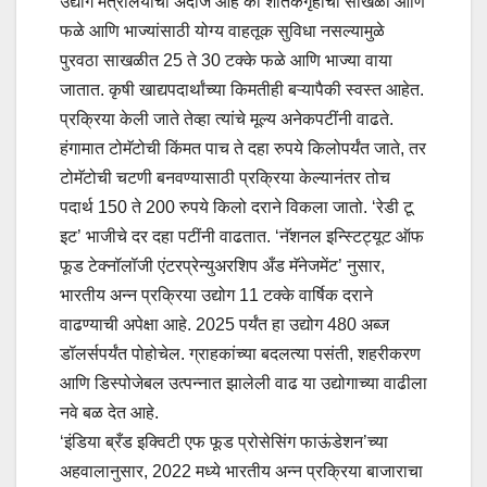
उद्योग मंत्रालयाचा अंदाज आहे की शीतकगृहांची साखळी आणि
फळे आणि भाज्यांसाठी योग्य वाहतूक सुविधा नसल्यामुळे
पुरवठा साखळीत 25 ते 30 टक्के फळे आणि भाज्या वाया
जातात. कृषी खाद्यपदार्थांच्या किमतीही बऱ्यापैकी स्वस्त आहेत.
प्रक्रिया केली जाते तेव्हा त्यांचे मूल्य अनेकपटींनी वाढते.
हंगामात टोमॅटोची किंमत पाच ते दहा रुपये किलोपर्यंत जाते, तर
टोमॅटोची चटणी बनवण्यासाठी प्रक्रिया केल्यानंतर तोच
पदार्थ 150 ते 200 रुपये किलो दराने विकला जातो. ‌‘रेडी टू
इट‌’ भाजीचे दर दहा पटींनी वाढतात. ‌‘नॅशनल इन्स्टिट्यूट ऑफ
फूड टेक्नॉलॉजी एंटरप्रेन्युअरशिप अँड मॅनेजमेंट‌’ नुसार,
भारतीय अन्न प्रक्रिया उद्योग 11 टक्के वार्षिक दराने
वाढण्याची अपेक्षा आहे. 2025 पर्यंत हा उद्योग 480 अब्ज
डॉलर्सपर्यंत पोहोचेल. ग्राहकांच्या बदलत्या पसंती, शहरीकरण
आणि डिस्पोजेबल उत्पन्नात झालेली वाढ या उद्योगाच्या वाढीला
नवे बळ देत आहे.
‌‘इंडिया ब्रँड इक्विटी एफ फूड प्रोसेसिंग फाऊंडेशन‌’च्या
अहवालानुसार, 2022 मध्ये भारतीय अन्न प्रक्रिया बाजाराचा