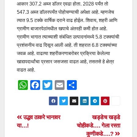
आकार 307.2 अब्ज डॉलर एवढा होता. 2028 पर्यंत तो
547.3 अब्ज डॉलरपर्यंत पोहोचण्याची अपेक्षा आहे. म्हणजेच
त्यात 9.5 टक्के वार्षिक दराने वाढ होईल. शिवाय, शहरी आणि
ग्रामीण बाजारपेठांमधील खपाचे अंतरही कमी होत आहे.
ग्रामीण भागात त्याच्याशी संबंधित उत्पादनांमध्ये 5.8 टक्क्यांची
प्रशंसनीय वाढ दिसून आली आहे. ती शहरात 6.8 टक्क्यांच्या
जवळ आहे. वाढत्या शहरीकरणाबरोबर प्रक्रिया केलेल्या
खाद्यपदार्थांचा प्रसार जसजसा वाढत आहे, तसतसे हे क्षेत्र
वाढत आहे.
W
F
T
E
S
h
a
wi
m
h
at
c
tt
ail
ar
s
e
er
e
Post
उद्धव ठाकरे भानावर
खड्डेच खड्डे
A
b
या…!
चोहीकडे…. गेला रस्ता
navigation
p
o
कुणीकडे….?