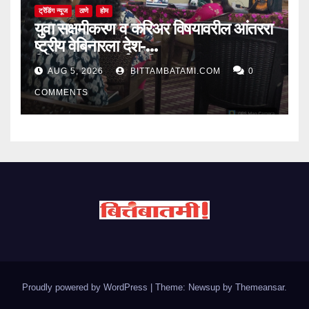
ट्रेंडिंग न्यूज
ठाणे
होम
युवा सक्षमीकरण व करिअर विषयावरील आंतररा
ष्ट्रीय वेबिनारला देश-
विदेशातून उत्स्फूर्त प्रतिसाद
AUG 5, 2026
BITTAMBATAMI.COM
0
COMMENTS
Proudly powered by WordPress
|
Theme: Newsup by
Themeansar
.