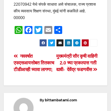
22070942 येथे संपर्क साधावा असे संचालक, राज्य प्रशास
कीय व्यवसाय शिक्षण संस्था, मुंबई यांनी कळविले आहे.
00000
W
F
T
E
S
h
a
wi
m
h
at
c
tt
ail
ar
s
e
er
e
Post
नववर्षात
मुख्यमंत्री सौर कृषी वाहिनी
A
b
एफएसआयसोबत तितकाच
2.0 च्या प्रकल्पास गती
navigation
p
o
टीडीआरही घ्यावा लागणा;
द्यावी- देवेंद्र फडणवीस
p
o
k
By
bittambatami.com