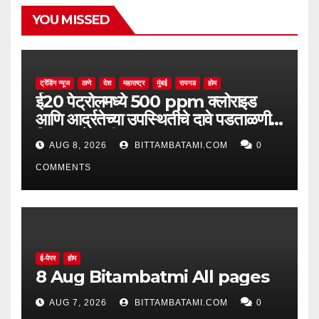
YOU MISSED
ट्रेंडिंग न्यूज
ठाणे
देश
महाराष्ट्र
मुंबई
रायगड
होम
ई20 पेट्रोलमध्ये 500 ppm क्लोराइड
आणि आर्द्रतेच्या उपस्थितीचे दावे पडताळणीत
सिद्ध झाले नाहीत
AUG 8, 2026
BITTAMBATAMI.COM
0
COMMENTS
ई-पेपर
होम
8 Aug Bitambatmi All pages
AUG 7, 2026
BITTAMBATAMI.COM
0