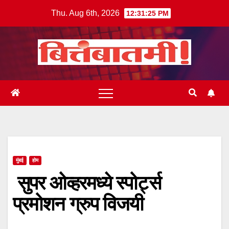
Skip
Thu. Aug 6th, 2026
12:31:26 PM
to
content
मुंबई
होम
सुपर ओव्हरमध्ये स्पोर्ट्स
प्रमोशन ग्रुप विजयी