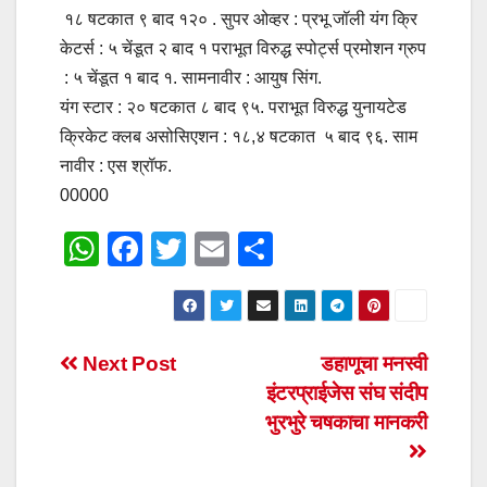
१८ षटकात ९ बाद १२० . सुपर ओव्हर : प्रभू जॉली यंग क्रि
केटर्स : ५ चेंडूत २ बाद १ पराभूत विरुद्ध स्पोर्ट्स प्रमोशन ग्रुप
: ५ चेंडूत १ बाद १. सामनावीर : आयुष सिंग.
यंग स्टार : २० षटकात ८ बाद ९५. पराभूत विरुद्ध युनायटेड
क्रिकेट क्लब असोसिएशन : १८,४ षटकात ५ बाद ९६. साम
नावीर : एस श्रॉफ.
00000
W
F
T
E
S
h
a
wi
m
h
at
c
tt
ail
ar
s
e
er
e
Post
Next Post
डहाणूचा मनस्वी
A
b
इंटरप्राईजेस संघ संदीप
navigation
p
o
भुरभुरे चषकाचा मानकरी
p
o