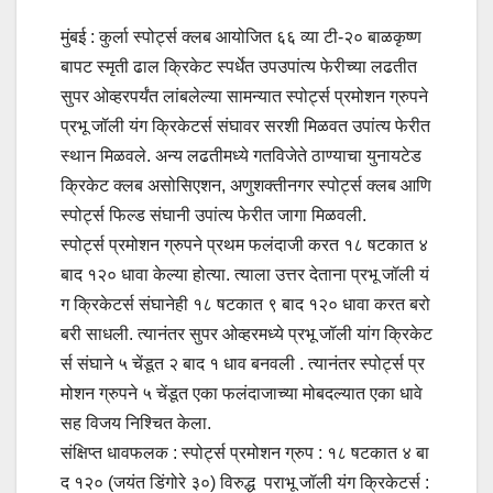
मुंबई : कुर्ला स्पोर्ट्स क्लब आयोजित ६६ व्या टी-२० बाळकृष्ण
बापट स्मृती ढाल क्रिकेट स्पर्धेत उपउपांत्य फेरीच्या लढतीत
सुपर ओव्हरपर्यंत लांबलेल्या सामन्यात स्पोर्ट्स प्रमोशन ग्रुपने
प्रभू जॉली यंग क्रिकेटर्स संघावर सरशी मिळवत उपांत्य फेरीत
स्थान मिळवले. अन्य लढतीमध्ये गतविजेते ठाण्याचा युनायटेड
क्रिकेट क्लब असोसिएशन, अणुशक्तीनगर स्पोर्ट्स क्लब आणि
स्पोर्ट्स फिल्ड संघानी उपांत्य फेरीत जागा मिळवली.
स्पोर्ट्स प्रमोशन ग्रुपने प्रथम फलंदाजी करत १८ षटकात ४
बाद १२० धावा केल्या होत्या. त्याला उत्तर देताना प्रभू जॉली यं
ग क्रिकेटर्स संघानेही १८ षटकात ९ बाद १२० धावा करत बरो
बरी साधली. त्यानंतर सुपर ओव्हरमध्ये प्रभू जॉली यांग क्रिकेट
र्स संघाने ५ चेंडूत २ बाद १ धाव बनवली . त्यानंतर स्पोर्ट्स प्र
मोशन ग्रुपने ५ चेंडूत एका फलंदाजाच्या मोबदल्यात एका धावे
सह विजय निश्चित केला.
संक्षिप्त धावफलक : स्पोर्ट्स प्रमोशन ग्रुप : १८ षटकात ४ बा
द १२० (जयंत डिंगोरे ३०) विरुद्ध पराभू जॉली यंग क्रिकेटर्स :