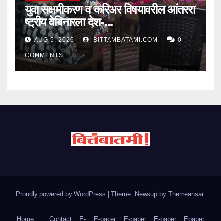
युवा सक्षमीकरण व करिअर विषयावरील आंतररा
ष्ट्रीय वेबिनारला देश-
विदेशातून उत्स्फूर्त प्रतिसाद
AUG 5, 2026
BITTAMBATAMI.COM
0
COMMENTS
Proudly powered by WordPress
|
Theme: Newsup by
Themeansar
.
Home
Contact
E-
E-paper
E-paper
E-paper
Epaper