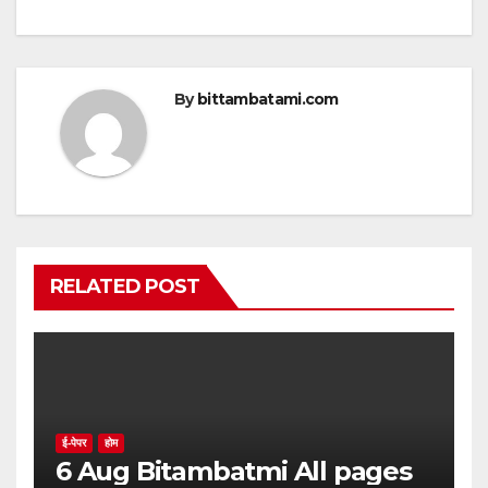
k
By
bittambatami.com
RELATED POST
ई-पेपर
होम
6 Aug Bitambatmi All pages