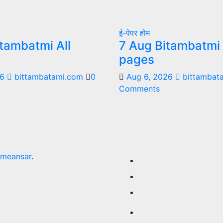
ई-पेपर
होम
tambatmi All
7 Aug Bitambatmi 
pages
26
bittambatami.com
0
Aug 6, 2026
bittambat
Comments
meansar
.