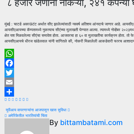
८ हजार जणांना नोकऱ्या, २४१ कंपन्या घ
मुंबई : चाटर्ड अकाऊंटंट अर्थात सीए झालेल्यांसाठी नववर्ष अतिशय आंनदाचे जाणार आहे. आयसीएआय 
आयसीएआयच्या कॅम्पसमध्ये नुकत्याच सीएंच्या मुलाखती घेण्यात आल्या. त्यामध्ये नोव्हेंबर २०२३मध्ये
क्षेत यश मिळवलेल्या सीएंचा समावेश होता. आजवरचा हा ६० वा मुलाखतीचा कार्यक्रम होता. तो फेब्
आयसीएआयचे धीरज खंडेलवाल यांनी सांगितले की, नोकरी मिळालेली आकडेवारी फारच आशादायी आहे. हे 
WhatsApp
Facebook
Twitter
Email
Share
Post
यूपीआय वापरणाऱ्यांना आजपासून खास सुविधा
अमेरिकेतील भारतियांची चिंता
navigation
By
bittambatami.com