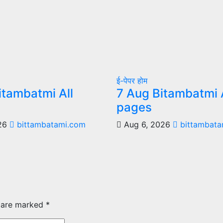
ई-पेपर
होम
itambatmi All
7 Aug Bitambatmi A
pages
026
bittambatami.com
Aug 6, 2026
bittambata
s are marked
*