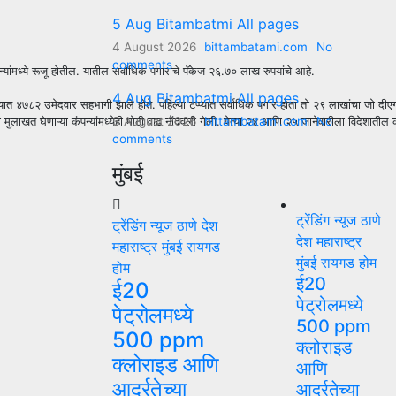
5 Aug Bitambatmi All pages
4 August 2026
bittambatami.com
No
comments
यांमध्ये रूजू होतील. यातील सर्वांधिक पगाराचे पॅकेज २६.७० लाख रुपयांचे आहे.
4 Aug Bitambatmi All pages
ात ४७८२ उमेदवार सहभागी झाले होते. पहिल्या टप्प्यात सर्वाधिक पगार होता तो २९ लाखांचा जो दीएगो 
3 August 2026
bittambatami.com
No
ुलाखत घेणाऱ्या कंपन्यांमध्येही मोठी वाढ नोंदवली गेली. येत्या २४ आणि २५ जानेवारीला विदेशातील
comments
मुंबई
ट्रेंडिंग न्यूज
ठाणे
ट्रेंडिंग न्यूज
ठाणे
देश
देश
महाराष्ट्र
महाराष्ट्र
मुंबई
रायगड
मुंबई
रायगड
होम
होम
ई20
ई20
पेट्रोलमध्ये
पेट्रोलमध्ये
500 ppm
500 ppm
क्लोराइड
क्लोराइड आणि
आणि
आर्द्रतेच्या
आर्द्रतेच्या