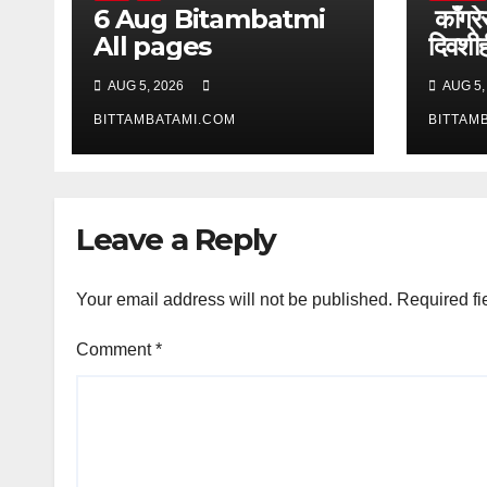
6 Aug Bitambatmi
काँग्रे
All pages
दिवशीही
आक्र
AUG 5, 2026
AUG 5,
BITTAMBATAMI.COM
BITTAM
Leave a Reply
Your email address will not be published.
Required fi
Comment
*