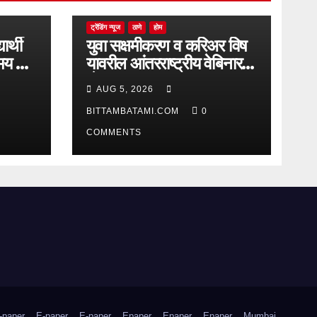
ट्रेंडिंग न्यूज
ठाणे
होम
यार्थी
युवा सक्षमीकरण व करिअर विष
मय गाढे
यावरील आंतरराष्ट्रीय वेबिनारला
देश-
AUG 5, 2026
विदेशातून उत्स्फूर्त प्रतिसाद
BITTAMBATAMI.COM
0
COMMENTS
-paper
E-paper
E-paper
Epaper
Epaper
Epaper
Mumbai