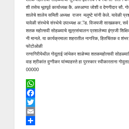
शी तसेच भूतपूर्व कार्याध्यक्ष कै. अरुआप्पा जोशी व देणगीदार सौ. 
शालेचे शालेय समिती अध्यक्ष राजन मलुष्टे यांनी केले. यावेळी प्र
यावेळी संस्थेचे संस्थेचे उपाध्यक्ष अॅड. विजयजी साखळकर, सर्
शतक महोत्सवी सोहळ्याचे सूत्रसंचालन प्रशालेच्या इंग्रजी शिक्षि
नी मानले. या कार्यक्रमाला शहरातील नागरिक, हितचिंतक व शंभर वर्षा
फोटोओळी
रत्नागिरीयेथील गोदूताई जांभेकर शाळेच्या शतकमहोत्सवी सोहळ्यानिम
वाह श्रीकांत दुग्गीकर यांच्याहस्ते हा पुरस्कार स्वीकारताना गोदु
00000
W
h
F
a
a
T
t
c
w
E