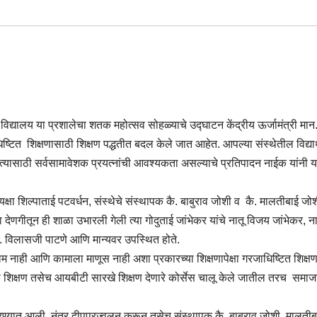
र विद्यालय या प्रशालेचा शतक महोत्सव सोहळ्याचे उद्घाटन केंद्रीय ऊर्जामंत्री मान
्टित शिक्षणासाठी शिक्षण पद्धतीत बदल केले जात आहेत. आपल्या संस्थेतील विद्यार्थ
ेत. त्यासाठी सर्वसामावेशक प्रयत्नांची आवश्यकता असल्याचे प्रतिपादन नाईक यांनी य
ध्यक्षा शिल्पाताई पटवर्धन, संस्थेचे संस्थापक कै. बाबुराव जोशी व कै. मालतीबाई जोश
च्या देणगीतून ही शाळा उभारली गेली त्या गोदुताई जांभेकर यांचे नातू विजय जांभेकर,
ॅड. विलासजी पाटणे आणि मान्यवर उपस्थित होते.
ाम नाही आणि कामाला माणूस नाही अशा प्रकारच्या शिक्षणापेक्षा गरजाधिष्टित शिक्षण 
्नेही शिक्षण तसेच आयबीटी सारखे शिक्षण देणारे कोर्सेस चालू केले जातील तरच सम
रण्यात आली. नंतर दीपप्रज्वलन करून तसेच संस्थापक कै. बाबुराव जोशी, मालतीब