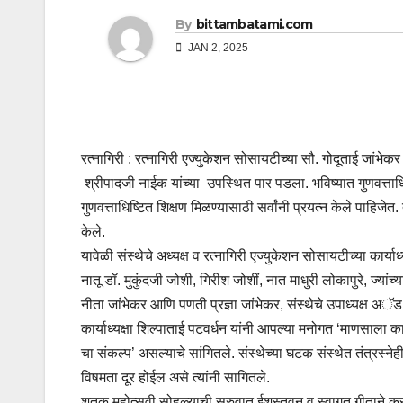
By
bittambatami.com
JAN 2, 2025
रत्नागिरी : रत्नागिरी एज्युकेशन सोसायटीच्या सौ. गोदूताई जांभेक
श्रीपादजी नाईक यांच्या उपस्थित पार पडला. भविष्यात गुणवत्ताधिष
गुणवत्ताधिष्टित शिक्षण मिळण्यासाठी सर्वांनी प्रयत्न केले पाहिज
केले.
यावेळी संस्थेचे अध्यक्ष व रत्नागिरी एज्युकेशन सोसायटीच्या कार्या
नातू डॉ. मुकुंदजी जोशी, गिरीश जोशीं, नात माधुरी लोकापुरे, ज्यां
नीता जांभेकर आणि पणती प्रज्ञा जांभेकर, संस्थेचे उपाध्यक्ष अ
कार्याध्यक्षा शिल्पाताई पटवर्धन यांनी आपल्या मनोगत ‘माणसाला क
चा संकल्प’ असल्याचे सांगितले. संस्थेच्या घटक संस्थेत तंत्रस
विषमता दूर होईल असे त्यांनी सागितले.
शतक महोत्सवी सोहळ्याची सुरुवात ईशस्तवन व स्वागत गीताने क