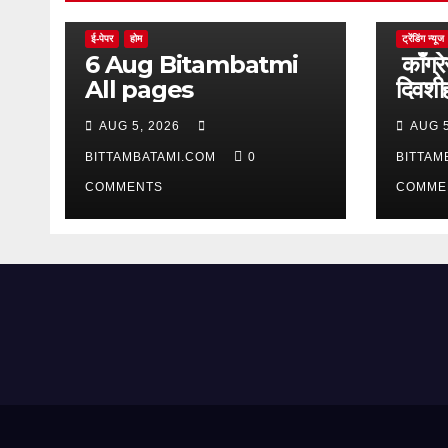
ई-पेपर
होम
ट्रेंडिंग न्यूज
6 Aug Bitambatmi
काँग्रे
All pages
दिवशीही
आक्र
AUG 5, 2026
AUG 5
BITTAMBATAMI.COM
0
BITTAM
COMMENTS
COMME