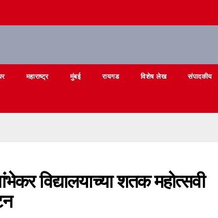
घर
महाराष्ट्र
मुंबई
रायगड
विशेष लेख
संपादकीय
जांभेकर विद्यालयाच्या शतक महोत्सवी
टन