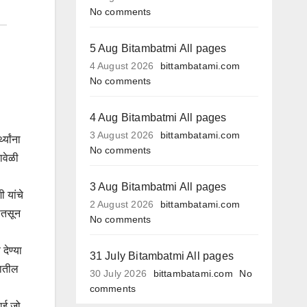
No comments
5 Aug Bitambatmi All pages
4 August 2026
bittambatami.com
No comments
4 Aug Bitambatmi All pages
.
3 August 2026
bittambatami.com
्यांना
No comments
ावेळी
3 Aug Bitambatmi All pages
ी यांचे
2 August 2026
bittambatami.com
 नातसून
No comments
देण्या
31 July Bitambatmi All pages
ाजातील
30 July 2026
bittambatami.com
No
comments
ाई जो