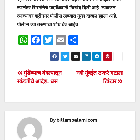
त्यानंतर शिवसेनेचे पदाधिकारी फिर्याद दिली आहे. त्यावरुन
त्याच्यावर श्रीनगर पोलीस ठाण्यात गुन्हा दाखल झाला आहे.
पोलीस त्या तरुणाचा शोध घेत आहेत
W
F
T
E
S
h
a
wi
m
h
at
c
tt
ail
ar
s
e
er
e
Post
मुंडेंच्याच बंगल्यातून
नवी मुंबईत ठाकरे गटाला
A
b
खंडणीचे आदेश- धस
खिंडार
navigation
p
o
p
o
k
By
bittambatami.com