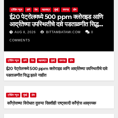
ट्रेंडिंग न्यूज
ठाणे
देश
महाराष्ट्र
मुंबई
रायगड
होम
ई20 पेट्रोलमध्ये 500 ppm क्लोराइड आणि
आर्द्रतेच्या उपस्थितीचे दावे पडताळणीत सिद्ध
झाले नाहीत
AUG 8, 2026
BITTAMBATAMI.COM
0
COMMENTS
ट्रेंडिंग न्यूज
ठाणे
देश
महाराष्ट्र
मुंबई
रायगड
होम
ई20 पेट्रोलमध्ये 500 ppm क्लोराइड आणि आर्द्रतेच्या उपस्थितीचे दावे
पडताळणीत सिद्ध झाले नाहीत
ट्रेंडिंग न्यूज
मुंबई
होम
काँग्रेसच्या विरोधात दुसऱ्या दिवशीही राष्ट्रवादी काँग्रेस आक्रमक