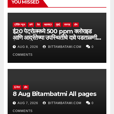
YOU MISSED
ट्रेंडिंग न्यूज
ठाणे
देश
महाराष्ट्र
मुंबई
रायगड
होम
ई20 पेट्रोलमध्ये 500 ppm क्लोराइड
आणि आर्द्रतेच्या उपस्थितीचे दावे पडताळणीत
सिद्ध झाले नाहीत
AUG 8, 2026
BITTAMBATAMI.COM
0
COMMENTS
ई-पेपर
होम
8 Aug Bitambatmi All pages
AUG 7, 2026
BITTAMBATAMI.COM
0
COMMENTS