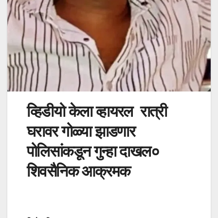
व्हिडीयो केला व्हायरल रात्री
घरावर गोळ्या झाडणार
पोलिसांकडून गुन्हा दाखल०
शिवसैनिक आक्रमक