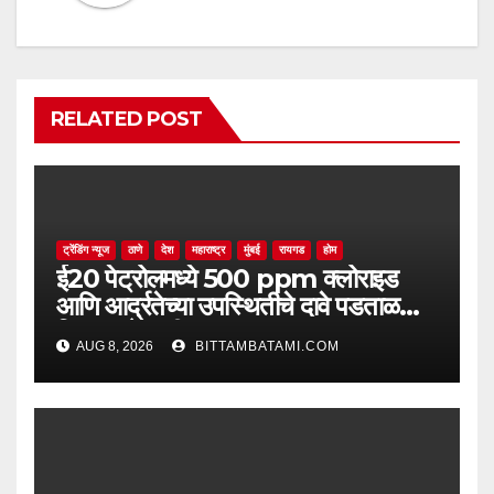
RELATED POST
ट्रेंडिंग न्यूज
ठाणे
देश
महाराष्ट्र
मुंबई
रायगड
होम
ई20 पेट्रोलमध्ये 500 ppm क्लोराइड
आणि आर्द्रतेच्या उपस्थितीचे दावे पडताळणीत
सिद्ध झाले नाहीत
AUG 8, 2026
BITTAMBATAMI.COM